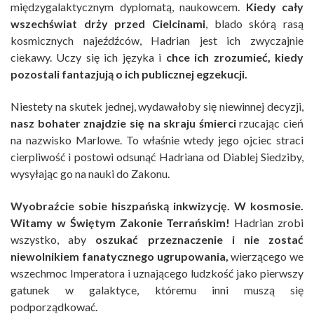
międzygalaktycznym dyplomatą, naukowcem.
Kiedy cały
wszechświat drży przed Cielcinami
, blado skórą rasą
kosmicznych najeźdźców, Hadrian jest ich zwyczajnie
ciekawy. Uczy się ich języka i
chce ich zrozumieć, kiedy
pozostali fantazjują o ich publicznej egzekucji.
Niestety na skutek jednej, wydawałoby się niewinnej decyzji,
nasz bohater znajdzie się na skraju śmierci
rzucając cień
na nazwisko Marlowe. To właśnie wtedy jego ojciec straci
cierpliwość i postowi odsunąć Hadriana od Diablej Siedziby,
wysyłając go na nauki do Zakonu.
Wyobraźcie sobie hiszpańską inkwizycję. W kosmosie.
Witamy w Świętym Zakonie Terrańskim!
Hadrian zrobi
wszystko, aby
oszukać przeznaczenie i nie zostać
niewolnikiem fanatycznego ugrupowania,
wierzącego we
wszechmoc Imperatora i uznającego ludzkość jako pierwszy
gatunek w galaktyce, któremu inni muszą się
podporządkować.