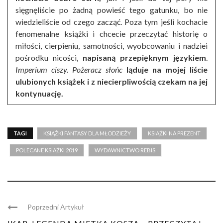
sięgnęliście po żadną powieść tego gatunku, bo nie
wiedzieliście od czego zacząć. Poza tym jeśli kochacie
fenomenalne książki i chcecie przeczytać historię o
miłości, cierpieniu, samotności, wyobcowaniu i nadziei
pośrodku nicości,
napisaną przepięknym językiem
.
Imperium ciszy. Pożeracz słońc
ląduje na mojej liście
ulubionych książek i z niecierpliwością czekam na jej
kontynuację.
TAGI
KSIĄŻKI FANTASY DLA MŁODZIEŻY
KSIĄŻKI NA PREZENT
POLECANE KSIĄŻKI 2019
WYDAWNICTWO REBIS
Poprzedni Artykuł