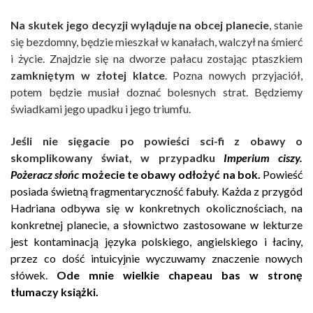
Na skutek jego decyzji wyląduje na obcej planecie
, stanie
się bezdomny, będzie mieszkał w kanałach, walczył na śmierć
i życie. Znajdzie się na dworze pałacu zostając ptaszkiem
zamkniętym w złotej klatce
. Pozna nowych przyjaciół,
potem będzie musiał doznać bolesnych strat. Będziemy
świadkami jego upadku i jego triumfu.
Jeśli nie sięgacie po powieści sci-fi z obawy o
skomplikowany świat, w przypadku
Imperium ciszy.
Pożeracz słońc
możecie te obawy odłożyć na bok.
Powieść
posiada świetną fragmentaryczność fabuły. Każda z przygód
Hadriana odbywa się w konkretnych okolicznościach, na
konkretnej planecie, a słownictwo zastosowane w lekturze
jest kontaminacją języka polskiego, angielskiego i łaciny,
przez co dość intuicyjnie wyczuwamy znaczenie nowych
słówek.
Ode mnie wielkie chapeau bas w stronę
tłumaczy książki.