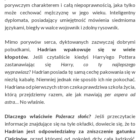
porywczym charakterem i całą niepoprawnością, jaka tylko
może cechować mężczyznę w jego wieku. Inteligentny
dyplomata, posiadający umiejętność mówienia siedmioma
językami, biegły w walce wojownik i zdolny rysownik.
Mimo porywów serca, dyktowanych zazwyczaj dobrymi
pobudkami,
Hadrian wpakowuje się w wiele
kłopotów.
Jeśli czytaliście kiedyś Harry’ego Pottera
zastanawiając się
Harry, co ty najlepszego
wyprawiasz?
Hadrian posiada tę samą cechę pakowania się w
niezłą kabałę. Niemniej jednak nie sposób ich nie pokochać.
Hadriana od pierwszych stron czeka prawdziwa szkoła życia,
którą przejdziemy razem, ale jak mawiają
per aspera ad
astra
… No właśnie.
Dlaczego właściwie
Pożeracz słońc
?
Jeśli przeczytacie
informacje znajdujące się na tyle okładki, dowiecie się, że to
Hadrian jest odpowiedzialny za zniszczenie gatunku
Cielcinów
, przed którymi od pokoleń drży cała ludzkość,