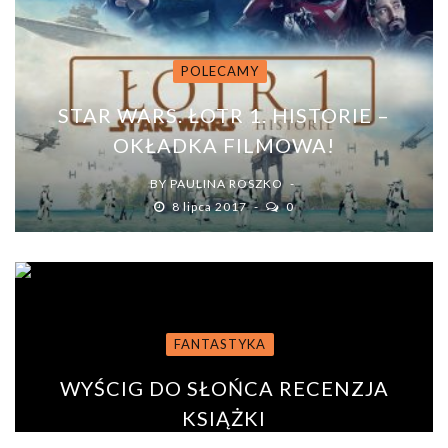
POLECAMY
STAR WARS. ŁOTR 1. HISTORIE –
OKŁADKA FILMOWA!
BY
PAULINA ROSZKO
8 lipca 2017
0
FANTASTYKA
WYŚCIG DO SŁOŃCA RECENZJA
KSIĄŻKI