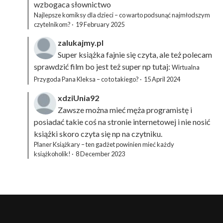
wzbogaca słownictwo
Najlepsze komiksy dla dzieci – co warto podsunąć najmłodszym
czytelnikom?
·
19 February 2025
zalukajmy.pl
Super książka fajnie się czyta, ale też polecam
sprawdzić film bo jest też super np tutaj:
Wirtualna
Przygoda Pana Kleksa – co to takiego?
·
15 April 2024
xdziUnia92
Zawsze można mieć męża programistę i
posiadać takie coś na stronie internetowej i nie nosić
książki skoro czyta się np na czytniku.
Planer Książkary – ten gadżet powinien mieć każdy
książkoholik!
·
8 December 2023