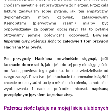
choć sam nawet nie jest prawdziwym żołnierzem. Przez całą
lekturę zadawałam sobie pytanie, jak ten empatyczny,
dyplomatyczny młody człowiek, zafascynowany
Ksenobitami (pierwotnymi rasami) miałby być
odpowiedzialny za pogrom obcej rasy? Na to pytanie
otrzymamy jedynie połowiczną odpowiedź.
Bowiem
Imperium ciszy. Pożeracz słońc
to zaledwie 1 tom przygód
Hadriana Marlowe’a.
Po przygody Hadriana powinniście sięgnąć, jeśli
kochacie dobre sci-fi,
jak i jeśli do tej pory nie sięgnęliście
po żadną powieść tego gatunku, bo nie wiedzieliście od
czego zacząć. Poza tym jeśli kochacie fenomenalne książki i
chcecie przeczytać historię o miłości, cierpieniu, samotności,
wyobcowaniu i nadziei pośrodku nicości,
napisaną
przepięknym językiem
.
Imperium ciszy.
Pożeracz słońc
ląduje na mojej liście ulubionych