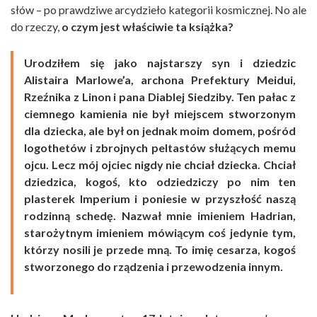
słów – po prawdziwe arcydzieło kategorii kosmicznej. No ale
do rzeczy,
o czym jest właściwie ta książka?
Urodziłem się jako najstarszy syn i dziedzic
Alistaira Marlowe’a, archona Prefektury Meidui,
Rzeźnika z Linon i pana Diablej Siedziby. Ten pałac z
ciemnego kamienia nie był miejscem stworzonym
dla dziecka, ale był on jednak moim domem, pośród
logothetów i zbrojnych peltastów służących memu
ojcu. Lecz mój ojciec nigdy nie chciał dziecka. Chciał
dziedzica, kogoś, kto odziedziczy po nim ten
plasterek Imperium i poniesie w przyszłość naszą
rodzinną schedę. Nazwał mnie imieniem Hadrian,
starożytnym imieniem mówiącym coś jedynie tym,
którzy nosili je przede mną. To imię cesarza, kogoś
stworzonego do rządzenia i przewodzenia innym.