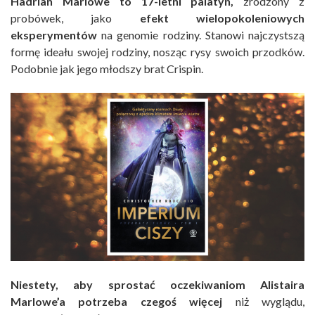
Hadrian Marlowe to 17-letni palatyn,
zrodzony z
probówek, jako
efekt wielopokoleniowych
eksperymentów
na genomie rodziny. Stanowi najczystszą
formę ideału swojej rodziny, nosząc rysy swoich przodków.
Podobnie jak jego młodszy brat Crispin.
Niestety, aby sprostać oczekiwaniom Alistaira
Marlowe’a potrzeba czegoś więcej
niż wyglądu,