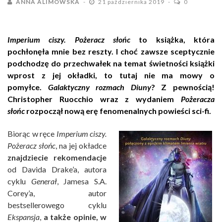
ANNA ALIMOWSKA
21 października 2019
0
Imperium ciszy. Pożeracz słońc
to książka, która
pochłonęła mnie bez reszty. I choć zawsze sceptycznie
podchodzę do przechwałek na temat świetności książki
wprost z jej okładki, to tutaj nie ma mowy o
pomyłce.
Galaktyczny rozmach Diuny
? Z pewnością!
Christopher Ruocchio wraz z wydaniem
Pożeracza
słońc
rozpoczął nową erę fenomenalnych powieści sci-fi.
Biorąc w ręce
Imperium ciszy.
Pożeracz słońc
, na jej okładce
znajdziecie rekomendacje
od Davida Drake’a, autora
cyklu
Generał
, Jamesa S.A.
Corey’a, autor
bestsellerowego cyklu
Ekspansja
,
a także opinie, w