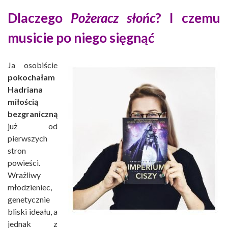
Dlaczego
Pożeracz słońc
? I czemu
musicie po niego sięgnąć
Ja osobiście
pokochałam
Hadriana
miłością
bezgraniczną
już od
pierwszych
stron
powieści.
Wrażliwy
młodzieniec,
genetycznie
bliski ideału, a
jednak z