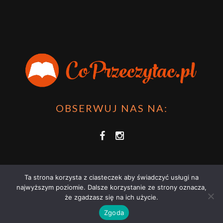
OBSERWUJ NAS NA:
Ta strona korzysta z ciasteczek aby świadczyć usługi na
najwyższym poziomie. Dalsze korzystanie ze strony oznacza,
że zgadzasz się na ich użycie.
COPRZECZYTAĆ.PL 2021 | STRONA WYKORZYSTUJE PLIKI COOKIES |
Zgoda
ZAPOZNAJ SIĘ Z
POLITYKĄ PRYWATNOŚCI