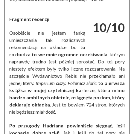
Fragment recenzji
10/10
Osobiście nie jestem fanką
umieszczania tak rozlicznych
rekomendacji na okładce, bo
to
rozbudza to we mnie ogromne oczekiwania
, którym
naprawdę trudno jest później sprostać. Do tej pory
niestety efektem były tylko liczne rozczarowania. Na
szczęście Wydawnictwo Rebis nie przekłamało ani
jednej litery.
Imperium ciszy. Pożeracz słońc
to pierwsza
książka w mojej czytelniczej karierze, która mimo
bardzo ambitnych obietnic, osiągnęła poziom, który
deklaruje okładka
. Jest to bowiem 724 stron, których
nie będziesz miał dość.
Po przygody Hadriana powinniście sięgnąć, jeśli
kochacie dobre sci-fi,
jak i jeśli do tej pory nie