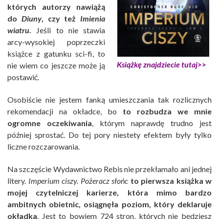
których autorzy nawiążą
do
Diuny
, czy też
Imienia
wiatru
.
Jeśli to nie stawia
arcy-wysokiej poprzeczki
książce z gatunku sci-fi, to
Książkę znajdziecie tutaj>>
nie wiem co jeszcze może ją
postawić.
Osobiście nie jestem fanką umieszczania tak rozlicznych
rekomendacji na okładce, bo
to rozbudza we mnie
ogromne oczekiwania
, którym naprawdę trudno jest
później sprostać. Do tej pory niestety efektem były tylko
liczne rozczarowania.
Na szczęście Wydawnictwo Rebis nie przekłamało ani jednej
litery.
Imperium ciszy. Pożeracz słońc
to pierwsza książka w
mojej czytelniczej karierze, która mimo bardzo
ambitnych obietnic, osiągnęła poziom, który deklaruje
okładka
. Jest to bowiem 724 stron, których nie będziesz