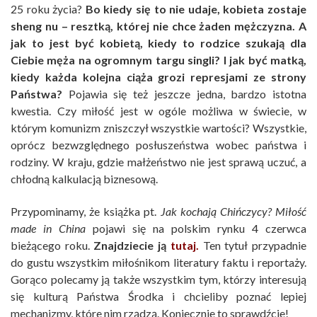
25 roku życia?
Bo kiedy się to nie udaje, kobieta zostaje
sheng nu – resztką, której nie chce żaden mężczyzna. A
jak to jest być kobietą, kiedy to rodzice szukają dla
Ciebie męża na ogromnym targu singli? I jak być matką,
kiedy każda kolejna ciąża grozi represjami ze strony
Państwa?
Pojawia się też jeszcze jedna, bardzo istotna
kwestia. Czy miłość jest w ogóle możliwa w świecie, w
którym komunizm zniszczył wszystkie wartości? Wszystkie,
oprócz bezwzględnego posłuszeństwa wobec państwa i
rodziny. W kraju, gdzie małżeństwo nie jest sprawą uczuć, a
chłodną kalkulacją biznesową.
Przypominamy, że książka pt.
Jak kochają Chińczycy? Miłość
made in China
pojawi się na polskim rynku 4 czerwca
bieżącego roku.
Znajdziecie ją
tutaj.
Ten tytuł przypadnie
do gustu wszystkim miłośnikom literatury faktu i reportaży.
Gorąco polecamy ją także wszystkim tym, którzy interesują
się kulturą Państwa Środka i chcieliby poznać lepiej
mechanizmy, które nim rządzą. Koniecznie to sprawdźcie!