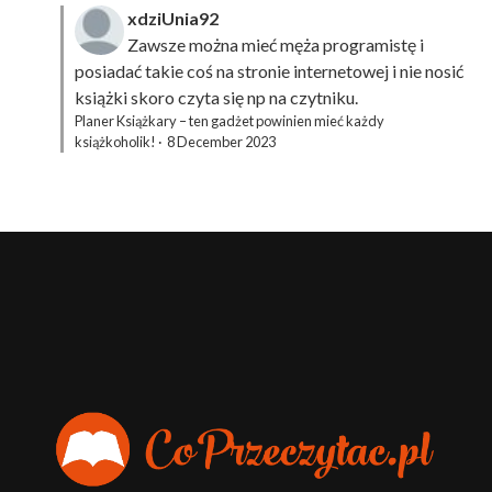
xdziUnia92
Zawsze można mieć męża programistę i
posiadać takie coś na stronie internetowej i nie nosić
książki skoro czyta się np na czytniku.
Planer Książkary – ten gadżet powinien mieć każdy
książkoholik!
·
8 December 2023