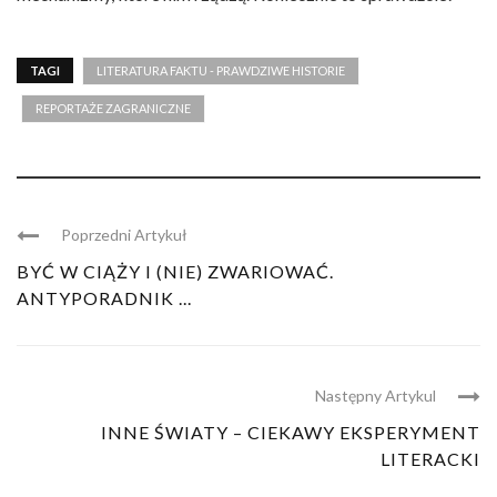
TAGI
LITERATURA FAKTU - PRAWDZIWE HISTORIE
REPORTAŻE ZAGRANICZNE
Poprzedni Artykuł
BYĆ W CIĄŻY I (NIE) ZWARIOWAĆ.
ANTYPORADNIK ...
Następny Artykul
INNE ŚWIATY – CIEKAWY EKSPERYMENT
LITERACKI