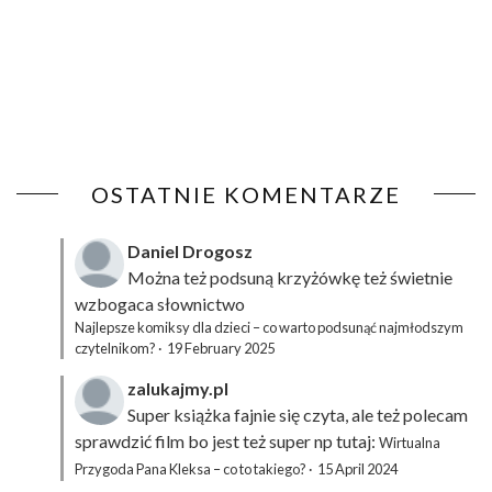
OSTATNIE KOMENTARZE
Daniel Drogosz
Można też podsuną
krzyżówkę
też świetnie
wzbogaca słownictwo
Najlepsze komiksy dla dzieci – co warto podsunąć najmłodszym
czytelnikom?
·
19 February 2025
zalukajmy.pl
Super książka fajnie się czyta, ale też polecam
sprawdzić film bo jest też super np tutaj:
Wirtualna
Przygoda Pana Kleksa – co to takiego?
·
15 April 2024