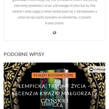
zdrowej żywności oraz zdrowego trybu życia. Na
siebie i otaczający mnie świat patrzę z dystansem a
usta wciąż wykrzywiam w uśmiechu, czasem
ironicznym.
PODOBNE WPISY
KSIĄŻKI BIOGRAFICZNE
ŁEMPICKA. TRYUMF ŻYCIA –
RECENZJA KSIĄŻKI MAŁGORZATY
CZYŃSKIEJ