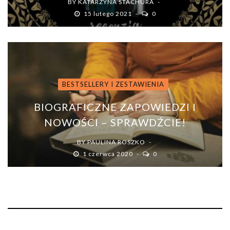
BY
KATARZYNA STACHURA
15 lutego 2021
0
BESTSELLERY I ZESTAWIENIA
BIOGRAFICZNE ZAPOWIEDZI I
NOWOŚCI – SPRAWDŹCIE!
BY
PAULINA ROSZKO
1 czerwca 2020
0