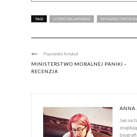
TAGI
LITERATURA JAPOŃSKA
WYDAWNICTWO BO.W
Poprzedni Artykuł
MINISTERSTWO MORALNEJ PANIKI –
RECENZJA
ANNA
Jak na f
znajdują
biografi