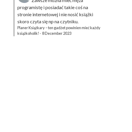
Zawsze można mieć męża
programistę i posiadać takie coś na
stronie internetowej i nie nosić książki
skoro czyta się np na czytniku.
Planer Książkary – ten gadżet powinien mieć każdy
książkoholik!
·
8 December 2023