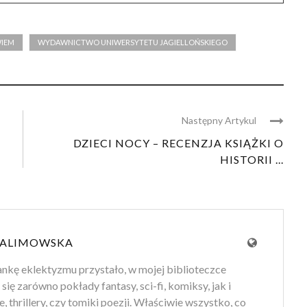
IEM
WYDAWNICTWO UNIWERSYTETU JAGIELLOŃSKIEGO
Następny Artykul
DZIECI NOCY – RECENZJA KSIĄŻKI O
HISTORII ...
 ALIMOWSKA
ankę eklektyzmu przystało, w mojej biblioteczce
 się zarówno pokłady fantasy, sci-fi, komiksy, jak i
e, thrillery, czy tomiki poezji. Właściwie wszystko, co