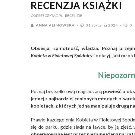
RECENZJA KSIĄŻKI
COPRZECZYTAC.PL
- RECENZJE
ANNA ALIMOWSKA
31 stycznia 2024
0
Obsesja, samotność, władza. Poznaj przejmu
Kobieta w Fioletowej Spódnicy
i odkryj, jaki mro
Niepozorn
Poznaj bestsellerową i nagradzaną
powieść o obse
jednej z najbardziej cenionych młodych pisarek 
kobietach, z których jedna manipuluje drugą na
Prawie każdego dnia Kobieta w Fioletowej Spód
się do parku, gdzie siada na ławce, by ją zjeść
obserwowana jest przez niezauważaną narrato