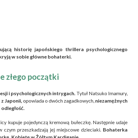
jącą historię japońskiego thrillera psychologicznego
k kryją w sobie główne bohaterki.
e złego początki
sji i psychologicznych intrygach.
Tytuł Natsuko Imamury,
z Japonii,
opowiada o dwóch zagadkowych,
niezamężnych
 odległość.
nicy kupuje pojedynczą kremową bułeczkę. Następnie udaje
, w czym przeszkadzają jej miejscowe dzieciaki.
Bohaterka
rkę, Kobietę w Żółtym Kardiganie.