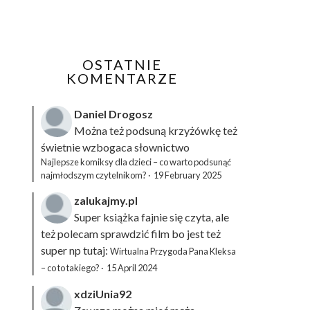
OSTATNIE
KOMENTARZE
Daniel Drogosz
Można też podsuną
krzyżówkę
też
świetnie wzbogaca słownictwo
Najlepsze komiksy dla dzieci – co warto podsunąć
najmłodszym czytelnikom?
·
19 February 2025
zalukajmy.pl
Super książka fajnie się czyta, ale
też polecam sprawdzić film bo jest też
super np tutaj:
Wirtualna Przygoda Pana Kleksa
– co to takiego?
·
15 April 2024
xdziUnia92