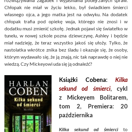
rozwiązywania zagadek i wyjaśniania podejrzanych spraw.
Chłopak nie miał w życiu lekko, był świadkiem śmierci
własnego ojca, a jego matka jest na odwyku. Na dodatek
chłopak trafia pod opiekę wuja, którego nie znosi i w
dodatku musi zmienić szkołę. Jednak pojawi się światełko w
tunelu, w nowej szkole pozna dziewczynę, Ashley i będzie
miał nadzieję, że teraz wszystko jakoś się ułoży. Tylko, że
nastolatka wkrótce znika bez śladu i okazuje się, że osoby,
którym wydawało się, że ją znają, nic tak naprawdę o niej nie
wiedzą. Czy Mickeyowi uda się ją odnaleźć?
Książki Cobena:
Kilka
sekund od śmierci
, cykl
z Mickeyem Bolitarem,
tom 2, Premiera: 20
października
Kilka sekund od śmierci
to