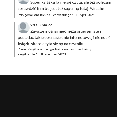
Super książka fajnie się czyta, ale też polecam
sprawdzić film bo jest też super np tutaj:
Wirtualna
Przygoda Pana Kleksa – co to takiego?
·
15 April 2024
xdziUnia92
Zawsze można mieć męża programistę i
posiadać takie coś na stronie internetowej i nie nosić
książki skoro czyta się np na czytniku.
Planer Książkary – ten gadżet powinien mieć każdy
książkoholik!
·
8 December 2023