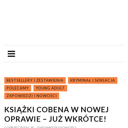
BESTSELLERY I ZESTAWIENIA
KRYMINAŁ I SENSACJA
POLECAMY
YOUNG ADULT
ZAPOWIEDZI I NOWOŚCI
KSIĄŻKI COBENA W NOWEJ
OPRAWIE – JUŻ WKRÓTCE!
COPRZECZYTAC.PL
- ZAPOWIEDZI I NOWOŚCI