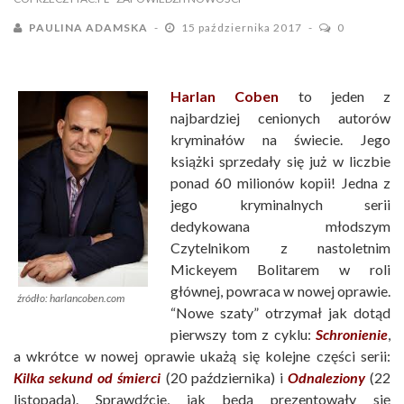
PAULINA ADAMSKA
15 października 2017
0
Harlan Coben
to jeden z
najbardziej cenionych autorów
kryminałów na świecie. Jego
książki sprzedały się już w liczbie
ponad 60 milionów kopii! Jedna z
jego kryminalnych serii
dedykowana młodszym
Czytelnikom z nastoletnim
Mickeyem Bolitarem w roli
głównej, powraca w nowej oprawie.
źródło: harlancoben.com
“Nowe szaty” otrzymał jak dotąd
pierwszy tom z cyklu:
Schronienie
,
a wkrótce w nowej oprawie ukażą się kolejne części serii:
Kilka sekund od śmierci
(20 października) i
Odnaleziony
(22
listopada). Sprawdźcie, jak będą prezentowały się