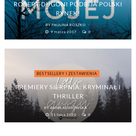
ROBERT DUGONI PODBIJA POLSKI
RYNEK!
BY
PAULINA ROSZKO
9 marca 2017
0
BESTSELLERY I ZESTAWIENIA
PREMIERY SIERPNIA: KRYMINAŁ I
THRILLER
BY
ANNA ALIMOWSKA
31 lipca 2020
0