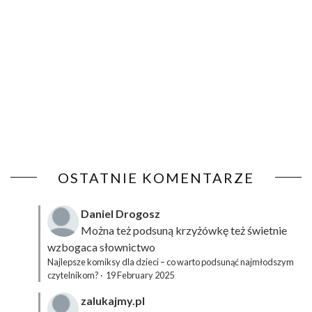
OSTATNIE KOMENTARZE
Daniel Drogosz
Można też podsuną
krzyżówkę
też świetnie
wzbogaca słownictwo
Najlepsze komiksy dla dzieci – co warto podsunąć najmłodszym
czytelnikom?
·
19 February 2025
zalukajmy.pl