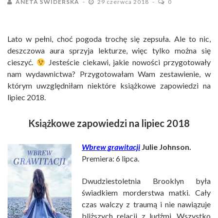
ANETA ŚWIDERSKA
29 czerwca 2018
0
Lato w pełni, choć pogoda trochę się zepsuła. Ale to nic,
deszczowa aura sprzyja lekturze, więc tylko można się
cieszyć.
Jesteście ciekawi, jakie nowości przygotowały
nam wydawnictwa? Przygotowałam Wam zestawienie, w
którym uwzględniłam niektóre książkowe zapowiedzi na
lipiec 2018.
Książkowe zapowiedzi na lipiec 2018
Wbrew grawitacji
Julie Johnson.
Premiera: 6 lipca.
Dwudziestoletnia Brooklyn była
świadkiem morderstwa matki. Cały
czas walczy z traumą i nie nawiązuje
bliższych relacji z ludźmi. Wszystko