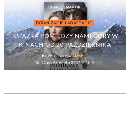
EKRANIZACJE I ADAPTACJE
KSIĄŻKA POMIĘDZY NAMI GÓRY W
KINACH OD 20 PAŹDZIERNIKA
BY
PAULINA ADAMSKA
12 października 2017
0