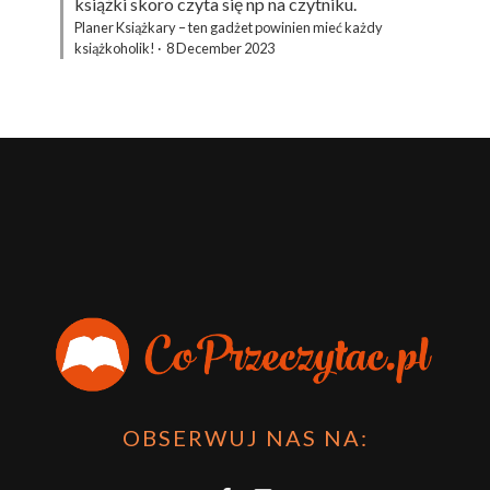
książki skoro czyta się np na czytniku.
Planer Książkary – ten gadżet powinien mieć każdy
książkoholik!
·
8 December 2023
OBSERWUJ NAS NA: