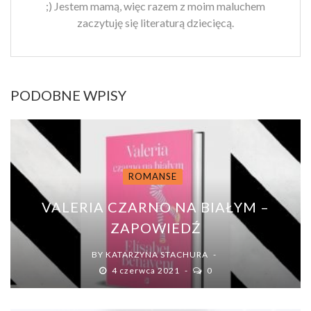
;) Jestem mamą, więc razem z moim maluchem
zaczytuję się literaturą dziecięcą.
PODOBNE WPISY
ROMANSE
VALERIA CZARNO NA BIAŁYM –
ZAPOWIEDŹ
BY
KATARZYNA STACHURA
4 czerwca 2021
0