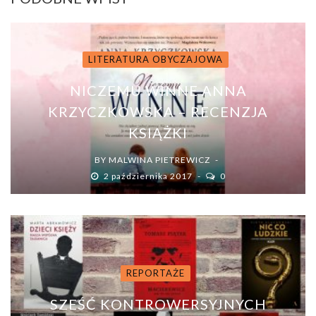
LITERATURA OBYCZAJOWA
NICZEMU WINNE ANNA
KRZYCZKOWSKA – RECENZJA
KSIĄŻKI
BY
MALWINA PIETREWICZ
2 października 2017
0
REPORTAŻE
SZEŚĆ KONTROWERSYJNYCH