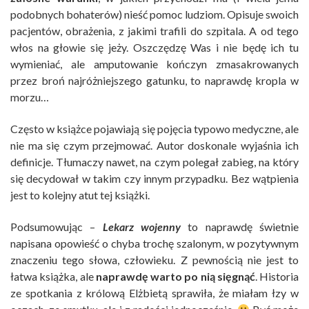
podobnych bohaterów) nieść pomoc ludziom. Opisuje swoich
pacjentów, obrażenia, z jakimi trafili do szpitala. A od tego
włos na głowie się jeży. Oszczędzę Was i nie będę ich tu
wymieniać, ale amputowanie kończyn zmasakrowanych
przez broń najróżniejszego gatunku, to naprawdę kropla w
morzu…
Często w książce pojawiają się pojęcia typowo medyczne, ale
nie ma się czym przejmować. Autor doskonale wyjaśnia ich
definicje. Tłumaczy nawet, na czym polegał zabieg, na który
się decydował w takim czy innym przypadku. Bez wątpienia
jest to kolejny atut tej książki.
Podsumowując –
Lekarz wojenny
to naprawdę świetnie
napisana opowieść o chyba trochę szalonym, w pozytywnym
znaczeniu tego słowa, człowieku. Z pewnością nie jest to
łatwa książka, ale
naprawdę warto po nią sięgnąć
. Historia
ze spotkania z królową Elżbietą sprawiła, że miałam łzy w