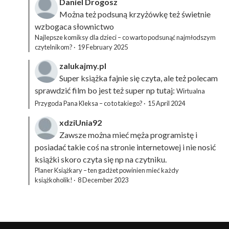
Daniel Drogosz
Można też podsuną
krzyżówkę
też świetnie
wzbogaca słownictwo
Najlepsze komiksy dla dzieci – co warto podsunąć najmłodszym
czytelnikom?
·
19 February 2025
zalukajmy.pl
Super książka fajnie się czyta, ale też polecam
sprawdzić film bo jest też super np tutaj:
Wirtualna
Przygoda Pana Kleksa – co to takiego?
·
15 April 2024
xdziUnia92
Zawsze można mieć męża programistę i
posiadać takie coś na stronie internetowej i nie nosić
książki skoro czyta się np na czytniku.
Planer Książkary – ten gadżet powinien mieć każdy
książkoholik!
·
8 December 2023