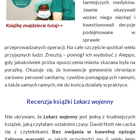
tamtejszych medyków.
Jawnie okazywali
wobec niego niechęć i
kwestionowali decyzje
Książkę znajdziecie tutaj>>
podejmowane w
sprawie
przeprowadzanych operacji. Na całe szczęście spotkał wielu
przyjaznych ludzi. Zresztą – pomógł ich wydobyć z Aleppo,
gdy jakakolwiek próba opuszczenia miasta skazana była na
porażkę. Okazuje się, że konwencje genewskie chroniące
zarówno personel sanitarny, cywilów pomagających rannym,
a także samych rannych, nie do końca działały w praktyce.
Recenzja książki
Lekarz wojenny
Nie ukrywam, że
Lekarz wojenny
jest jedną z trudniejszych
książek, jaką czytałam ostatnimi czasy. David Nott nie cacka
się z czytelnikami.
Bez owijania w bawełnę opisuje
żałosne warunki
, w jakich przychodzi mu (i wielu jemu