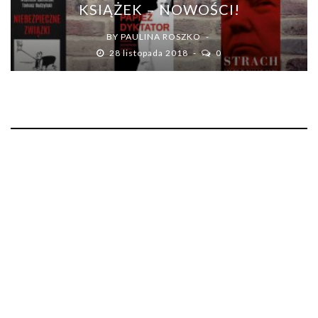
KSIĄŻEK – NOWOŚCI!
BY
PAULINA ROSZKO
28 listopada 2018
0