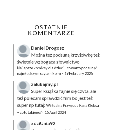
OSTATNIE
KOMENTARZE
Daniel Drogosz
Można też podsuną
krzyżówkę
też
świetnie wzbogaca słownictwo
Najlepsze komiksy dla dzieci – co warto podsunąć
najmłodszym czytelnikom?
·
19 February 2025
zalukajmy.pl
Super książka fajnie się czyta, ale
też polecam sprawdzić film bo jest też
super np tutaj:
Wirtualna Przygoda Pana Kleksa
– co to takiego?
·
15 April 2024
xdziUnia92