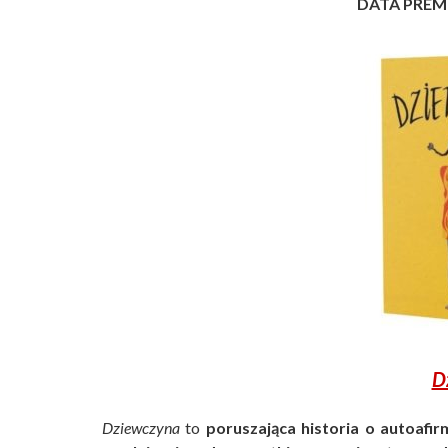
DATA PREM
D
Dziewczyna
to
poruszająca historia o autoafirm