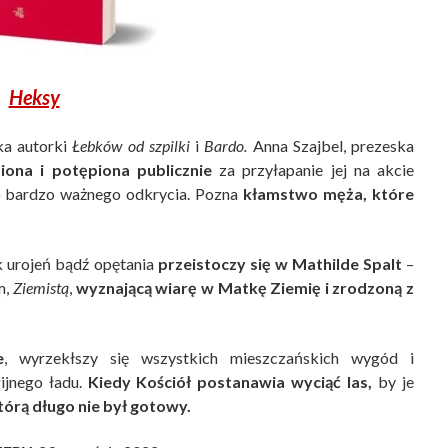
Heksy
ka autorki
Łebków od szpilki
i
Bardo.
Anna Szajbel, prezeska
iona i potępiona publicznie
za przyłapanie jej na akcie
 do bardzo ważnego odkrycia. Pozna
kłamstwo męża, które
urojeń bądź opętania
przeistoczy się w Mathilde Spalt
–
m,
Ziemistą
,
wyznającą wiarę w Matkę Ziemię i zrodzoną z
e
, wyrzekłszy się wszystkich mieszczańskich wygód i
gijnego ładu.
Kiedy Kościół postanawia wyciąć las,
by je
órą długo nie był gotowy.