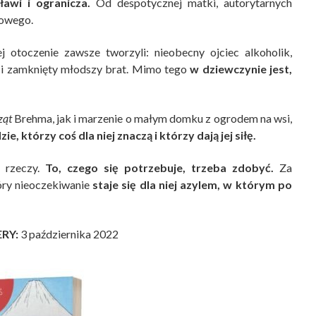
ławi i ogranicza.
Od despotycznej matki, autorytarnych
wowego.
j otoczenie zawsze tworzyli: nieobecny ojciec alkoholik,
y i zamknięty młodszy brat. Mimo tego
w dziewczynie jest,
ząt
Brehma, jak i marzenie o małym domku z ogrodem na wsi,
zie, którzy coś dla niej znaczą i którzy dają jej siłę.
j rzeczy.
To, czego się potrzebuje, trzeba zdobyć.
Za
óry nieoczekiwanie
staje się dla niej azylem, w którym po
ERY:
3 października 2022