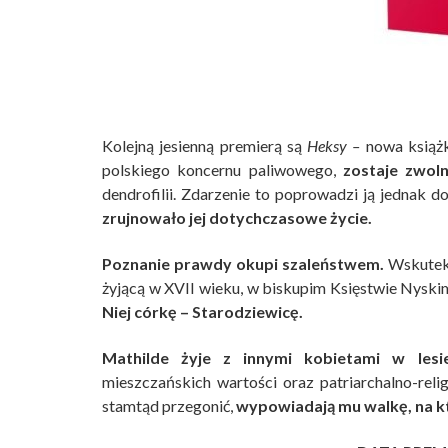
Kolejną jesienną premierą są
Heksy –
nowa książ
polskiego koncernu paliwowego,
zostaje zwoln
dendrofilii. Zdarzenie to poprowadzi ją jednak
zrujnowało jej dotychczasowe życie.
Poznanie prawdy okupi szaleństwem.
Wskutek 
żyjącą w XVII wieku, w biskupim Księstwie Nyski
Niej córkę – Starodziewicę.
Mathilde żyje z innymi kobietami w lesi
mieszczańskich wartości oraz patriarchalno-reli
stamtąd przegonić,
wypowiadają mu walkę, na kt