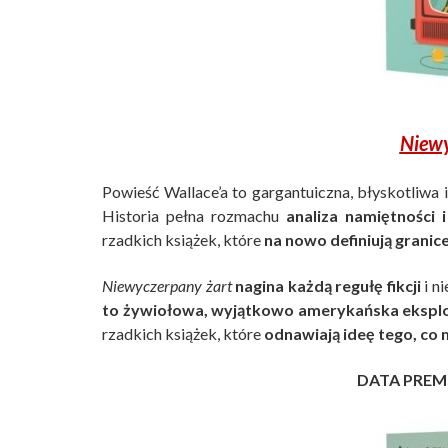
Niewy
Powieść Wallace’a to gargantuiczna, błyskotliwa 
Historia pełna rozmachu
analiza namiętności i
rzadkich książek, które
na nowo definiują granic
Niewyczerpany żart
nagina każdą regułę fikcji
i n
to żywiołowa, wyjątkowo amerykańska eksplora
rzadkich książek, które
odnawiają ideę tego, co 
DATA PREM