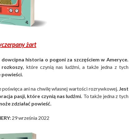
czerpany żart
i
dowcipna historia o pogoni za szczęściem w Ameryce.
 rozkoszy,
które czynią nas ludźmi, a także jedna z tych
e powieści.
ie poświęca ani na chwilę własnej wartości rozrywkowej.
Jest
cja pasji, które czynią nas ludźmi.
To także jedna z tych
może zdziałać powieść.
IERY:
29 września 2022