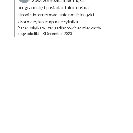
Zawsze można mieć męża
programistę i posiadać takie coś na
stronie internetowej i nie nosić książki
skoro czyta się np na czytniku.
Planer Książkary – ten gadżet powinien mieć każdy
książkoholik!
·
8 December 2023