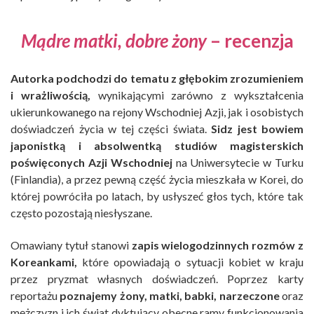
Mądre matki, dobre żony
– recenzja
Autorka podchodzi do tematu z głębokim zrozumieniem
i wrażliwością,
wynikającymi zarówno z wykształcenia
ukierunkowanego na rejony Wschodniej Azji, jak i osobistych
doświadczeń życia w tej części świata.
Sidz jest bowiem
japonistką i absolwentką studiów magisterskich
poświęconych Azji Wschodniej
na Uniwersytecie w Turku
(Finlandia), a przez pewną część życia mieszkała w Korei, do
której powróciła po latach, by usłyszeć głos tych, które tak
często pozostają niesłyszane.
Omawiany tytuł stanowi
zapis wielogodzinnych rozmów z
Koreankami,
które opowiadają o sytuacji kobiet w kraju
przez pryzmat własnych doświadczeń. Poprzez karty
reportażu
poznajemy żony, matki, babki, narzeczone
oraz
mężczyzn i ich świat dyktujący obecne ramy funkcjonowania