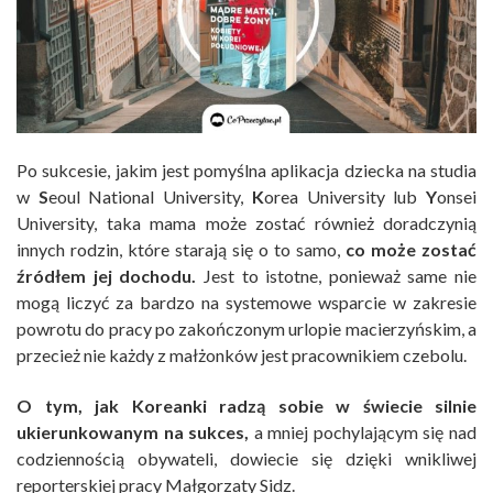
Po sukcesie, jakim jest pomyślna aplikacja dziecka na studia
w
S
eoul National University,
K
orea University lub
Y
onsei
University, taka mama może zostać również doradczynią
innych rodzin, które starają się o to samo,
co może zostać
źródłem jej dochodu.
Jest to istotne, ponieważ same nie
mogą liczyć za bardzo na systemowe wsparcie w zakresie
powrotu do pracy po zakończonym urlopie macierzyńskim, a
przecież nie każdy z małżonków jest pracownikiem czebolu.
O tym, jak Koreanki radzą sobie w świecie silnie
ukierunkowanym na sukces,
a mniej pochylającym się nad
codziennością obywateli, dowiecie się dzięki wnikliwej
reporterskiej pracy Małgorzaty Sidz.