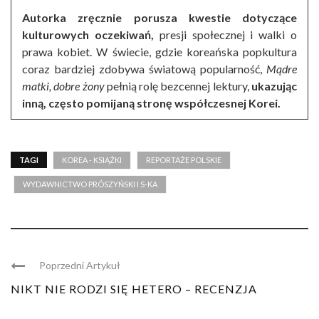
Autorka zręcznie porusza kwestie dotyczące
kulturowych oczekiwań,
presji społecznej i walki o
prawa kobiet. W świecie, gdzie koreańska popkultura
coraz bardziej zdobywa światową popularność,
Mądre
matki, dobre żony
pełnią rolę bezcennej lektury,
ukazując
inną, często pomijaną stronę współczesnej Korei.
TAGI
KOREA - KSIĄŻKI
REPORTAŻE POLSKIE
WYDAWNICTWO PRÓSZYŃSKI I S-KA
Poprzedni Artykuł
NIKT NIE RODZI SIĘ HETERO – RECENZJA