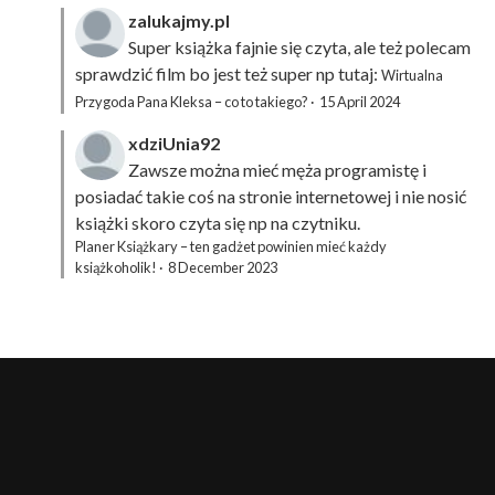
zalukajmy.pl
Super książka fajnie się czyta, ale też polecam
sprawdzić film bo jest też super np tutaj:
Wirtualna
Przygoda Pana Kleksa – co to takiego?
·
15 April 2024
xdziUnia92
Zawsze można mieć męża programistę i
posiadać takie coś na stronie internetowej i nie nosić
książki skoro czyta się np na czytniku.
Planer Książkary – ten gadżet powinien mieć każdy
książkoholik!
·
8 December 2023