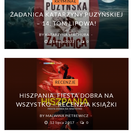
KRYMINAŁ
ŻADANICA KATARZYNY PUZYŃSKIEJ
– 14. TOM LIPOWA!
BY
KATARZYNA STACHURA
31 maja 2022
0
RECENZJE
HISZPANIA. FIESTA DOBRA NA
WSZYSTKO – RECENZJA KSIĄŻKI
BY
MALWINA PIETREWICZ
12 lipca 2017
0