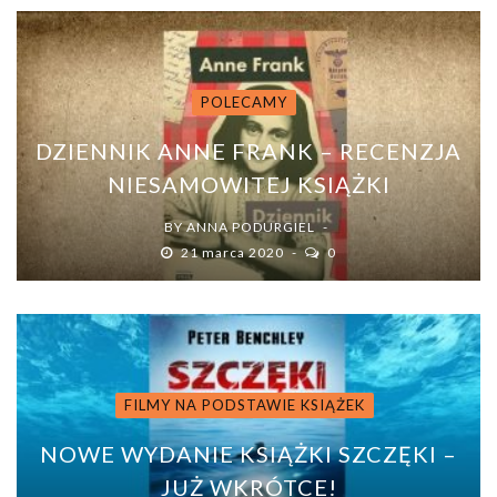
POLECAMY
DZIENNIK ANNE FRANK – RECENZJA
NIESAMOWITEJ KSIĄŻKI
BY
ANNA PODURGIEL
21 marca 2020
0
FILMY NA PODSTAWIE KSIĄŻEK
NOWE WYDANIE KSIĄŻKI SZCZĘKI –
JUŻ WKRÓTCE!