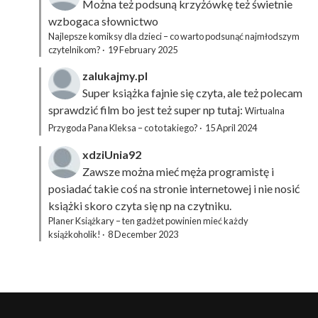
Można też podsuną
krzyżówkę
też świetnie
wzbogaca słownictwo
Najlepsze komiksy dla dzieci – co warto podsunąć najmłodszym
czytelnikom?
·
19 February 2025
zalukajmy.pl
Super książka fajnie się czyta, ale też polecam
sprawdzić film bo jest też super np tutaj:
Wirtualna
Przygoda Pana Kleksa – co to takiego?
·
15 April 2024
xdziUnia92
Zawsze można mieć męża programistę i
posiadać takie coś na stronie internetowej i nie nosić
książki skoro czyta się np na czytniku.
Planer Książkary – ten gadżet powinien mieć każdy
książkoholik!
·
8 December 2023