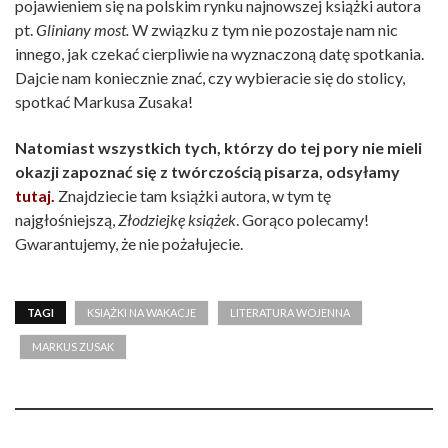
pojawieniem się na polskim rynku najnowszej książki autora
pt.
Gliniany most.
W związku z tym nie pozostaje nam nic
innego, jak czekać cierpliwie na wyznaczoną datę spotkania.
Dajcie nam koniecznie znać, czy wybieracie się do stolicy,
spotkać Markusa Zusaka!
Natomiast wszystkich tych, którzy do tej pory nie mieli
okazji zapoznać się z twórczością pisarza, odsyłamy
tutaj.
Znajdziecie tam książki autora, w tym tę
najgłośniejszą,
Złodziejkę książek
. Gorąco polecamy!
Gwarantujemy, że nie pożałujecie.
TAGI
KSIĄŻKI NA WAKACJE
LITERATURA WOJENNA
MARKUS ZUSAK