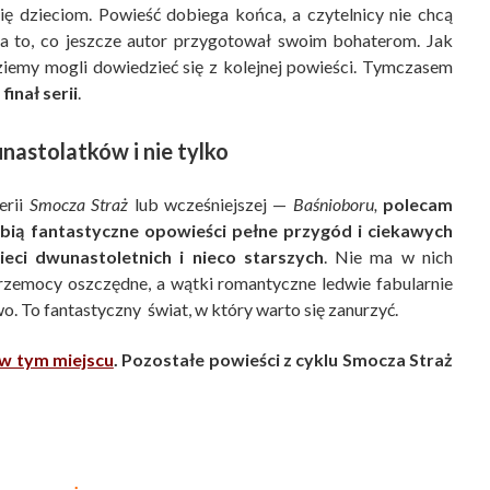
ię dzieciom. Powieść dobiega końca, a czytelnicy nie chcą
ą na to, co jeszcze autor przygotował swoim bohaterom. Jak
iemy mogli dowiedzieć się z kolejnej powieści. Tymczasem
inał serii
.
nastolatków i nie tylko
erii
Smocza Straż
lub wcześniejszej —
Baśnioboru,
polecam
bią fantastyczne opowieści pełne przygód i ciekawych
ieci dwunastoletnich i nieco starszych
. Nie ma w nich
rzemocy oszczędne, a wątki romantyczne ledwie fabularnie
o. To fantastyczny świat, w który warto się zanurzyć.
w tym miejscu
. Pozostałe powieści z cyklu Smocza Straż