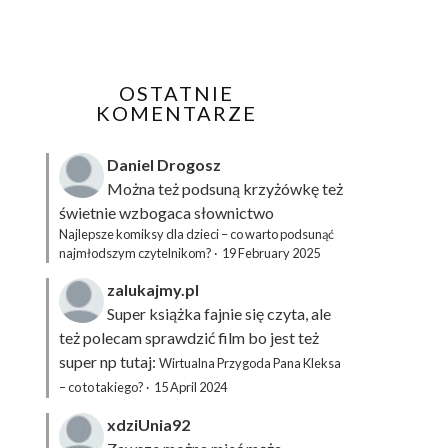
OSTATNIE
KOMENTARZE
Daniel Drogosz
Można też podsuną
krzyżówkę
też
świetnie wzbogaca słownictwo
Najlepsze komiksy dla dzieci – co warto podsunąć
najmłodszym czytelnikom?
·
19 February 2025
zalukajmy.pl
Super książka fajnie się czyta, ale
też polecam sprawdzić film bo jest też
super np tutaj:
Wirtualna Przygoda Pana Kleksa
– co to takiego?
·
15 April 2024
xdziUnia92