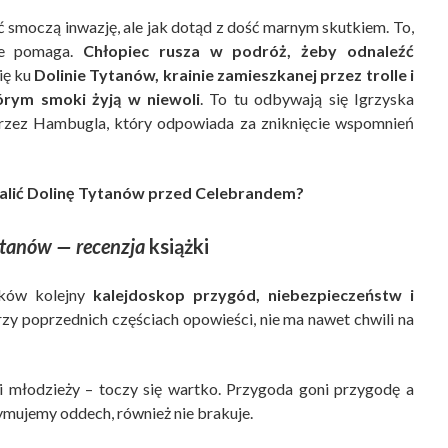
ć smoczą inwazję, ale jak dotąd z dość marnym skutkiem. To,
nie pomaga.
Chłopiec rusza w podróż, żeby odnaleźć
ię ku
Dolinie Tytanów, krainie zamieszkanej przez trolle i
órym smoki żyją w niewoli
. To tu odbywają się Igrzyska
 przez Hambugla, który odpowiada za zniknięcie wspomnień
calić Dolinę Tytanów przed Celebrandem?
ytanów — recenzja
książki
ków kolejny
kalejdoskop przygód, niebezpieczeństw i
przy poprzednich częściach opowieści, nie ma nawet chwili na
 i młodzieży – toczy się wartko. Przygoda goni przygodę a
ymujemy oddech, również nie brakuje.