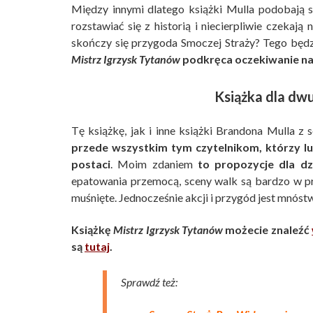
Między innymi dlatego książki Mulla podobają s
rozstawiać się z historią i niecierpliwie czekaj
skończy się przygoda Smoczej Straży? Tego będz
Mistrz Igrzysk Tytanów
podkręca oczekiwanie na f
Książka dla dwu
Tę książkę, jak i inne książki Brandona Mulla z s
przede wszystkim tym czytelnikom, którzy lu
postaci
. Moim zdaniem
to propozycje dla dz
epatowania przemocą, sceny walk są bardzo w p
muśnięte. Jednocześnie akcji i przygód jest mnóstw
Książkę
Mistrz Igrzysk Tytanów
możecie znaleźć
są
tutaj
.
Sprawdź też: