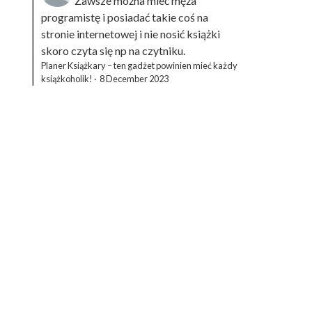
Zawsze można mieć męża
programistę i posiadać takie coś na
stronie internetowej i nie nosić książki
skoro czyta się np na czytniku.
Planer Książkary – ten gadżet powinien mieć każdy
książkoholik!
·
8 December 2023