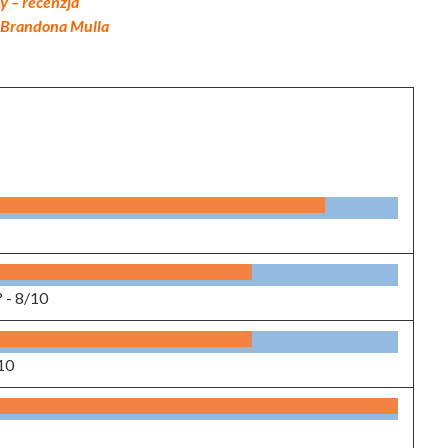
 – recenzja
i Brandona Mulla
? -
8/10
10