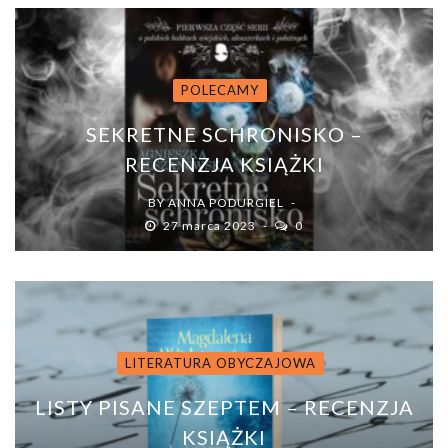
POLECAMY
SEKRETNE SCHRONISKO –
RECENZJA KSIĄŻKI
BY
ANNA PODURGIEL
27 marca 2023
0
LITERATURA OBYCZAJOWA
LISTY PISANE SZEPTEM – RECENZJA
KSIĄŻKI