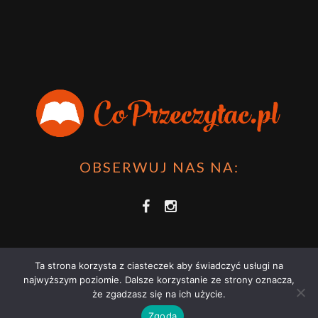
OBSERWUJ NAS NA:
Ta strona korzysta z ciasteczek aby świadczyć usługi na
najwyższym poziomie. Dalsze korzystanie ze strony oznacza,
że zgadzasz się na ich użycie.
COPRZECZYTAĆ.PL 2021 | STRONA WYKORZYSTUJE PLIKI COOKIES |
Zgoda
ZAPOZNAJ SIĘ Z
POLITYKĄ PRYWATNOŚCI