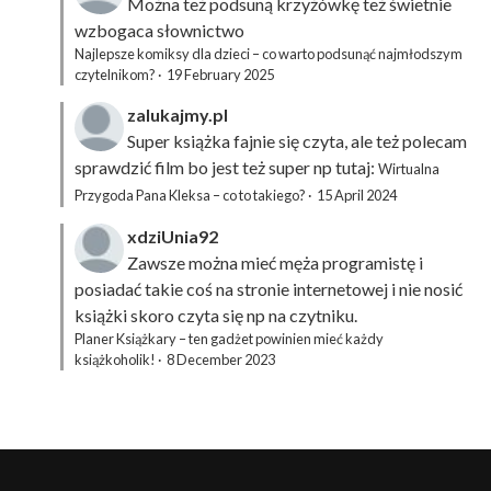
Można też podsuną
krzyżówkę
też świetnie
wzbogaca słownictwo
Najlepsze komiksy dla dzieci – co warto podsunąć najmłodszym
czytelnikom?
·
19 February 2025
zalukajmy.pl
Super książka fajnie się czyta, ale też polecam
sprawdzić film bo jest też super np tutaj:
Wirtualna
Przygoda Pana Kleksa – co to takiego?
·
15 April 2024
xdziUnia92
Zawsze można mieć męża programistę i
posiadać takie coś na stronie internetowej i nie nosić
książki skoro czyta się np na czytniku.
Planer Książkary – ten gadżet powinien mieć każdy
książkoholik!
·
8 December 2023