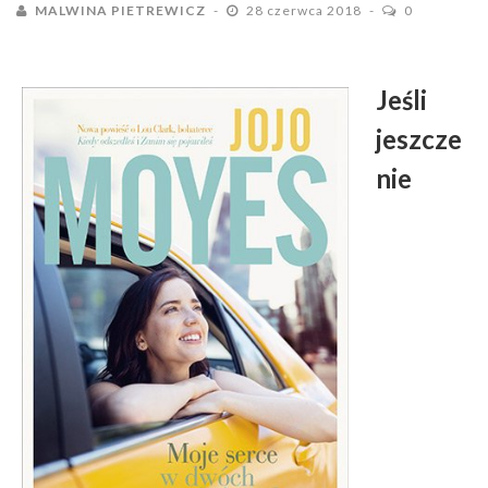
MALWINA PIETREWICZ
28 czerwca 2018
0
Jeśli
jeszcze
nie