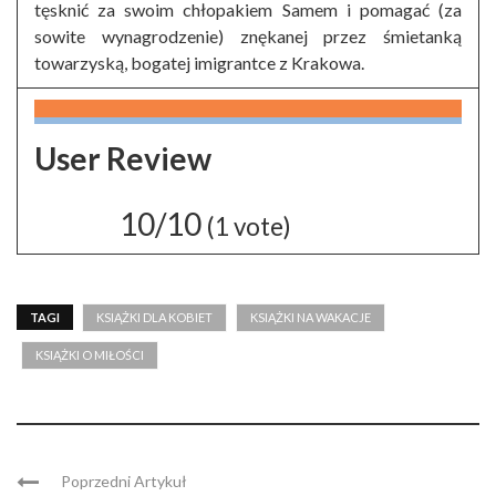
tęsknić za swoim chłopakiem Samem i pomagać (za
sowite wynagrodzenie) znękanej przez śmietanką
towarzyską, bogatej imigrantce z Krakowa.
User Review
10/10
(
1
vote)
TAGI
KSIĄŻKI DLA KOBIET
KSIĄŻKI NA WAKACJE
KSIĄŻKI O MIŁOŚCI
Poprzedni Artykuł