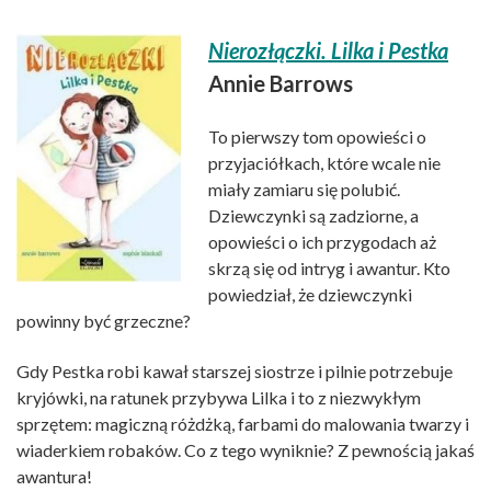
Nierozłączki. Lilka i Pestka
Annie Barrows
To pierwszy tom opowieści o
przyjaciółkach, które wcale nie
miały zamiaru się polubić.
Dziewczynki są zadziorne, a
opowieści o ich przygodach aż
skrzą się od intryg i awantur. Kto
powiedział, że dziewczynki
powinny być grzeczne?
Gdy Pestka robi kawał starszej siostrze i pilnie potrzebuje
kryjówki, na ratunek przybywa Lilka i to z niezwykłym
sprzętem: magiczną różdżką, farbami do malowania twarzy i
wiaderkiem robaków. Co z tego wyniknie? Z pewnością jakaś
awantura!