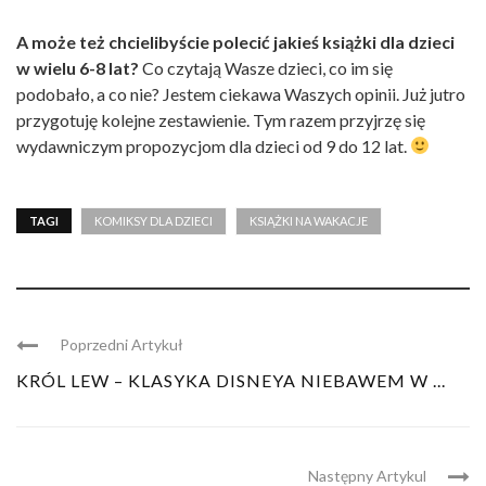
A może też chcielibyście polecić jakieś książki dla dzieci
w wielu 6-8 lat?
Co czytają Wasze dzieci, co im się
podobało, a co nie? Jestem ciekawa Waszych opinii. Już jutro
przygotuję kolejne zestawienie. Tym razem przyjrzę się
wydawniczym propozycjom dla dzieci od 9 do 12 lat.
TAGI
KOMIKSY DLA DZIECI
KSIĄŻKI NA WAKACJE
Poprzedni Artykuł
KRÓL LEW – KLASYKA DISNEYA NIEBAWEM W ...
Następny Artykul