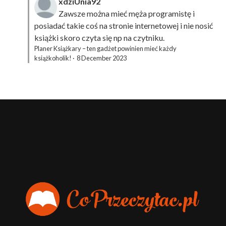
xdziUnia92
Zawsze można mieć męża programistę i
posiadać takie coś na stronie internetowej i nie nosić
książki skoro czyta się np na czytniku.
Planer Książkary – ten gadżet powinien mieć każdy
książkoholik!
·
8 December 2023