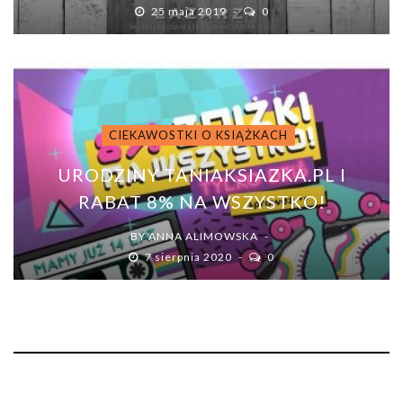
25 maja 2019
0
CIEKAWOSTKI O KSIĄŻKACH
URODZINY TANIAKSIAZKA.PL I
RABAT 8% NA WSZYSTKO!
BY
ANNA ALIMOWSKA
7 sierpnia 2020
0