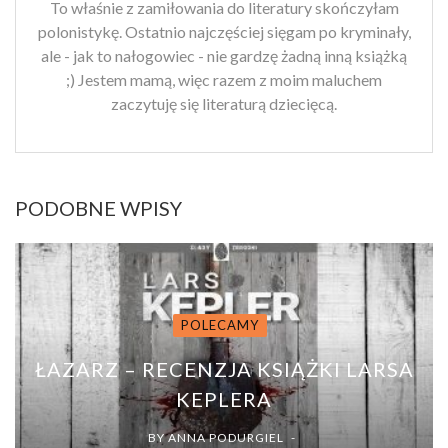
To właśnie z zamiłowania do literatury skończyłam
polonistykę. Ostatnio najczęściej sięgam po kryminały,
ale - jak to nałogowiec - nie gardzę żadną inną książką
;) Jestem mamą, więc razem z moim maluchem
zaczytuję się literaturą dziecięcą.
PODOBNE WPISY
POLECAMY
ŁAZARZ – RECENZJA KSIĄŻKI LARSA
KEPLERA
BY
ANNA PODURGIEL