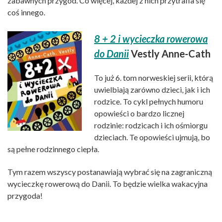
zabawnych przygód. Co więcej, każdej z nich przytrafia się
coś innego.
8 + 2 i wycieczka rowerowa
do Danii
Vestly Anne-Cath
To już 6. tom norweskiej serii, którą
uwielbiają zarówno dzieci, jak i ich
rodzice. To cykl pełnych humoru
opowieści o bardzo licznej
rodzinie: rodzicach i ich ośmiorgu
dzieciach. Te opowieści ujmują, bo
są pełne rodzinnego ciepła.
Tym razem wszyscy postanawiają wybrać się na zagraniczną
wycieczkę rowerową do Danii. To będzie wielka wakacyjna
przygoda!