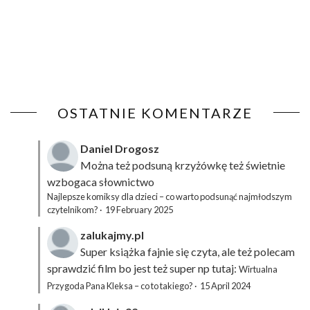
OSTATNIE KOMENTARZE
Daniel Drogosz
Można też podsuną
krzyżówkę
też świetnie
wzbogaca słownictwo
Najlepsze komiksy dla dzieci – co warto podsunąć najmłodszym
czytelnikom?
·
19 February 2025
zalukajmy.pl
Super książka fajnie się czyta, ale też polecam
sprawdzić film bo jest też super np tutaj:
Wirtualna
Przygoda Pana Kleksa – co to takiego?
·
15 April 2024