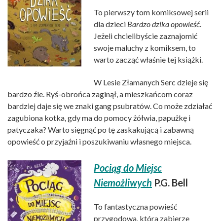
To pierwszy tom komiksowej serii
dla dzieci
Bardzo dzika opowieść
.
Jeżeli chcielibyście zaznajomić
swoje maluchy z komiksem, to
warto zacząć właśnie tej książki.
W Lesie Złamanych Serc dzieje się
bardzo źle. Ryś-obrońca zaginął, a mieszkańcom coraz
bardziej daje się we znaki gang psubratów. Co może zdziałać
zagubiona kotka, gdy ma do pomocy żółwia, papużkę i
patyczaka? Warto sięgnąć po tę zaskakującą i zabawną
opowieść o przyjaźni i poszukiwaniu własnego miejsca.
Pociąg do Miejsc
Niemożliwych
P.G. Bell
To fantastyczna powieść
przygodowa, która zabierze