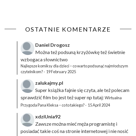
OSTATNIE KOMENTARZE
Daniel Drogosz
Można też podsuną
krzyżówkę
też świetnie
wzbogaca słownictwo
Najlepsze komiksy dla dzieci – co warto podsunąć najmłodszym
czytelnikom?
·
19 February 2025
zalukajmy.pl
Super książka fajnie się czyta, ale też polecam
sprawdzić film bo jest też super np tutaj:
Wirtualna
Przygoda Pana Kleksa – co to takiego?
·
15 April 2024
xdziUnia92
Zawsze można mieć męża programistę i
posiadać takie coś na stronie internetowej i nie nosić