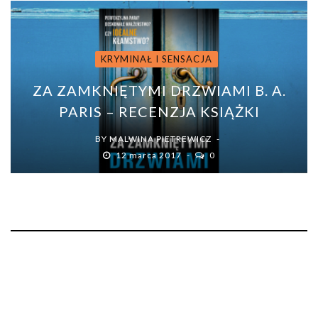
KRYMINAŁ I SENSACJA
ZA ZAMKNIĘTYMI DRZWIAMI B. A.
PARIS – RECENZJA KSIĄŻKI
BY
MALWINA PIETREWICZ
12 marca 2017
0