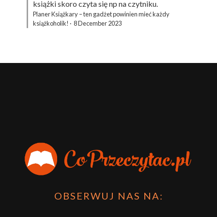
książki skoro czyta się np na czytniku.
Planer Książkary – ten gadżet powinien mieć każdy
książkoholik!
·
8 December 2023
OBSERWUJ NAS NA: