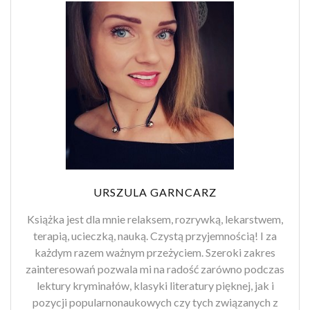
URSZULA GARNCARZ
Książka jest dla mnie relaksem, rozrywką, lekarstwem,
terapią, ucieczką, nauką. Czystą przyjemnością! I za
każdym razem ważnym przeżyciem. Szeroki zakres
zainteresowań pozwala mi na radość zarówno podczas
lektury kryminałów, klasyki literatury pięknej, jak i
pozycji popularnonaukowych czy tych związanych z