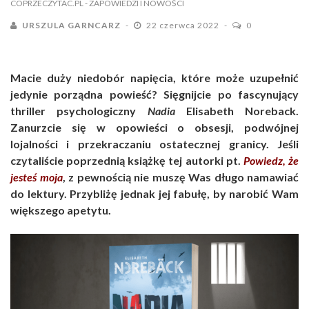
COPRZECZYTAC.PL
- ZAPOWIEDZI I NOWOŚCI
URSZULA GARNCARZ
22 czerwca 2022
0
Macie duży niedobór napięcia, które może uzupełnić
jedynie porządna powieść? Sięgnijcie po fascynujący
thriller psychologiczny
Nadia
Elisabeth Noreback.
Zanurzcie się w opowieści o obsesji, podwójnej
lojalności i przekraczaniu ostatecznej granicy. Jeśli
czytaliście poprzednią książkę tej autorki pt.
Powiedz, że
jesteś moja
, z pewnością nie muszę Was długo namawiać
do lektury. Przybliżę jednak jej fabułę, by narobić Wam
większego apetytu.