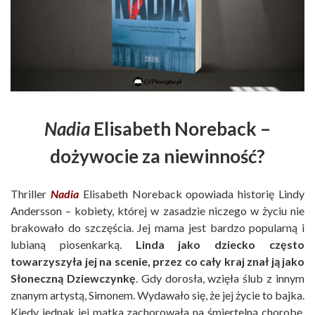
Nadia
Elisabeth Noreback –
dożywocie za niewinność?
Thriller
Nadia
Elisabeth Noreback opowiada historię Lindy
Andersson – kobiety, której w zasadzie niczego w życiu nie
brakowało do szczęścia. Jej mama jest bardzo popularną i
lubianą piosenkarką.
Linda jako dziecko często
towarzyszyła jej na scenie, przez co cały kraj znał ją jako
Słoneczną Dziewczynkę
. Gdy dorosła, wzięła ślub z innym
znanym artystą, Simonem. Wydawało się, że jej życie to bajka.
Kiedy jednak jej matka zachorowała na śmiertelną chorobę,