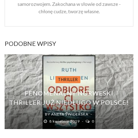
samorozwojem. Zakochana w słowie od zawsze -
chłonę cudze, tworzę własne.
PODOBNE WPISY
THRILLER
FENOMENALNY NORWESKI
THRILLER JUŻ NIEDŁUGO W POLSCE!
BY
ANETA ŚWIDERSKA
8 kwietnia 2019
0