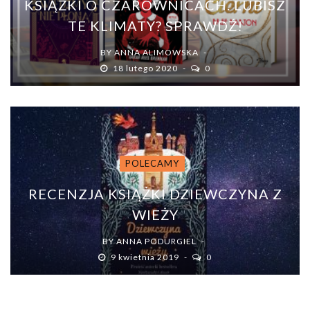
KSIĄŻKI O CZAROWNICACH. LUBISZ
TE KLIMATY? SPRAWDŹ!
BY
ANNA ALIMOWSKA
18 lutego 2020
0
POLECAMY
RECENZJA KSIĄŻKI DZIEWCZYNA Z
WIEŻY
BY
ANNA PODURGIEL
9 kwietnia 2019
0