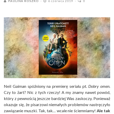
PAULINA ROSZKO
6 czerwca 2019
0
Neil Gaiman spóźniony na premierę serialu pt.
Dobry omen
.
Czy to żart? Nic z tych rzeczy! A my znamy nawet powód,
który z pewnością jeszcze bardziej Was zaskoczy. Ponieważ
okazuje się, że pisarzowi niemałych problemów nastręczyło
zawiązanie muszki. Tak, tak… wcale nie ściemniamy!
Ale tak