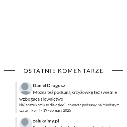
OSTATNIE KOMENTARZE
Daniel Drogosz
Można też podsuną
krzyżówkę
też świetnie
wzbogaca słownictwo
Najlepsze komiksy dla dzieci – co warto podsunąć najmłodszym
czytelnikom?
·
19 February 2025
zalukajmy.pl