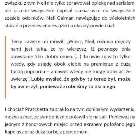
związku z tym Neil nie tylko sprawował opiekę nad serialem,
ale przede wszystkim napisał scenariusze do wszystkich
sześciu odcinków. Neil Gaiman, nawiązując do wieloletnich
starań o przeniesienie książki na ekrany, powiedział:
Terry zawsze mi mówił: „Wiesz, Neil, różnica między
nami jest taka, że ty wierzysz, iż pewnego dnia
powstanie film Dobry omen. (…) Ja uwierzę w to tylko
wtedy, gdy usiądę obok ciebie na premierze z dużą
torbą popcornu – a nawet wtedy nie mogę obiecać, że
uwierzę”.
Lubię myśleć, że gdyby tu teraz był, może
by uwierzył, ponieważ zrobiliśmy to dla niego.
I chociaż Pratchetta zabrakło na tym doniosłym wydarzeniu,
można uznać, że symbolicznie pojawił się na sali. Ponieważ na
jednym z honorowych miejsc przed ekranem położono jego
kapelusz oraz dużą torbę z popcornem.