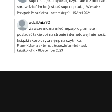
Super książka fajnie się czyta, ale też polecam
sprawdzić film bo jest też super np tutaj:
Wirtualna
Przygoda Pana Kleksa – co to takiego?
·
15 April 2024
xdziUnia92
Zawsze można mieć męża programistę i
posiadać takie coś na stronie internetowej i nie nosić
książki skoro czyta się np na czytniku.
Planer Książkary – ten gadżet powinien mieć każdy
książkoholik!
·
8 December 2023