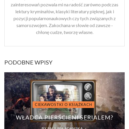
zainteresowań pozwala mi na radość zarówno podczas
lektury kryminałów, klasyki literatury pięknej, jak i
pozycji popularnonaukowych czy tych związanych z
samorozwojem. Zakochana w słowie od zawsze -
chłonę cudze, tworzę własne.
PODOBNE WPISY
CIEKAWOSTKI O KSIĄŻKACH
WŁADCA PIERŚCIENI SERIALEM?
BY
PAULINA ADAMSKA