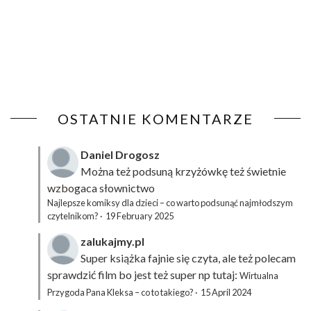
OSTATNIE KOMENTARZE
Daniel Drogosz
Można też podsuną
krzyżówkę
też świetnie
wzbogaca słownictwo
Najlepsze komiksy dla dzieci – co warto podsunąć najmłodszym
czytelnikom?
·
19 February 2025
zalukajmy.pl
Super książka fajnie się czyta, ale też polecam
sprawdzić film bo jest też super np tutaj:
Wirtualna
Przygoda Pana Kleksa – co to takiego?
·
15 April 2024