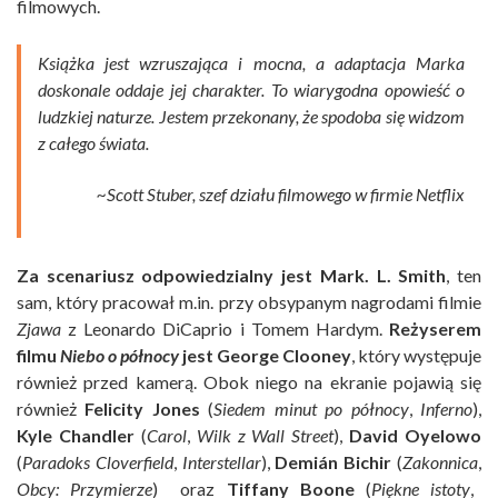
filmowych.
Książka jest wzruszająca i mocna, a adaptacja Marka
doskonale oddaje jej charakter. To wiarygodna opowieść o
ludzkiej naturze. Jestem przekonany, że spodoba się widzom
z całego świata.
~Scott Stuber, szef działu filmowego w firmie Netflix
Za scenariusz odpowiedzialny jest Mark. L. Smith
, ten
sam, który pracował m.in. przy obsypanym nagrodami filmie
Zjawa
z Leonardo DiCaprio i Tomem Hardym.
Reżyserem
filmu
Niebo o północy
jest George Clooney
, który występuje
również przed kamerą. Obok niego na ekranie pojawią się
również
Felicity Jones
(
Siedem minut po północy
,
Inferno
),
Kyle Chandler
(
Carol
,
Wilk z Wall Street
),
David Oyelowo
(
Paradoks Cloverfield
,
Interstellar
),
Demián Bichir
(
Zakonnica
,
Obcy: Przymierze
) oraz
Tiffany Boone
(
Piękne istoty
,