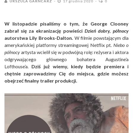
URSZULA GARNCARZ
17 grudnia 2020
0
W listopadzie pisaliśmy o tym, że George Clooney
zabrał się za ekranizację powieści
Dzień dobry, północy
autorstwa Lily Brooks-Dalton.
W filmie powstającym dla
amerykańskiej platformy streamingowej Netflix pt.
Niebo o
północy
artysta wcielił się w podwójną rolę: reżysera i aktora
odgrywającego głównego bohatera Augustine’a
Lofthouse’a.
Dziś już wiemy, kiedy będzie premiera i
chętnie zaprowadzimy Cię do miejsca, gdzie możesz
obejrzeć finalny trailer produkcji.