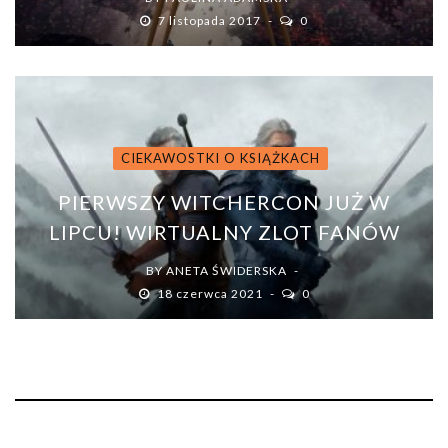
7 listopada 2017
0
CIEKAWOSTKI O KSIĄŻKACH
PIERWSZY WITCHERCON JUŻ W
LIPCU! WIRTUALNY ZLOT FANÓW
BY
ANETA ŚWIDERSKA
18 czerwca 2021
0