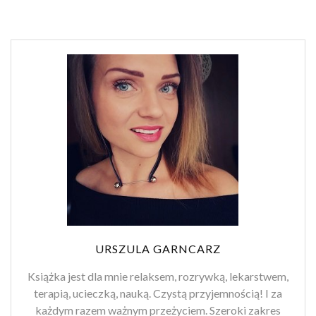
URSZULA GARNCARZ
Książka jest dla mnie relaksem, rozrywką, lekarstwem,
terapią, ucieczką, nauką. Czystą przyjemnością! I za
każdym razem ważnym przeżyciem. Szeroki zakres