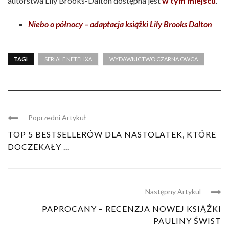
autorstwa Lily Brooks-Dalton dostępna jest
w tym miejscu
.
Niebo o północy – adaptacja książki Lily Brooks Dalton
TAGI
SERIALE NETFLIXA
WYDAWNICTWO CZARNA OWCA
Poprzedni Artykuł
TOP 5 BESTSELLERÓW DLA NASTOLATEK, KTÓRE
DOCZEKAŁY ...
Następny Artykul
PAPROCANY – RECENZJA NOWEJ KSIĄŻKI
PAULINY ŚWIST