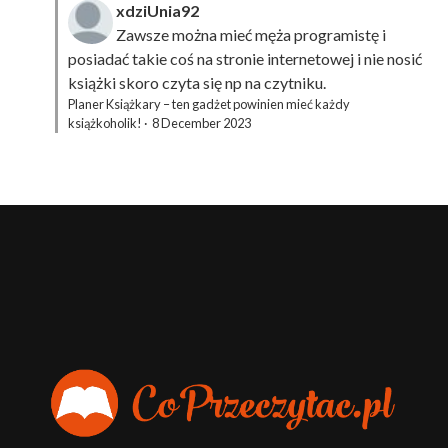
xdziUnia92
Zawsze można mieć męża programistę i
posiadać takie coś na stronie internetowej i nie nosić
książki skoro czyta się np na czytniku.
Planer Książkary – ten gadżet powinien mieć każdy
książkoholik!
·
8 December 2023