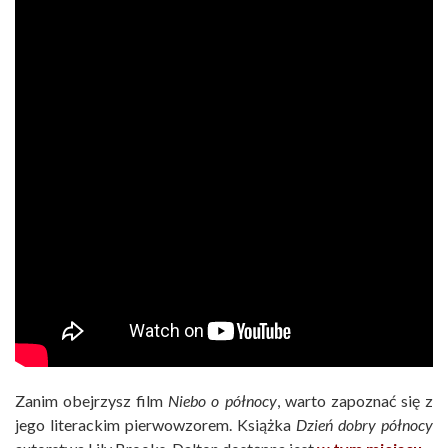
Zanim obejrzysz film
Niebo o północy
, warto zapoznać się z
jego literackim pierwowzorem. Książka
Dzień dobry północy