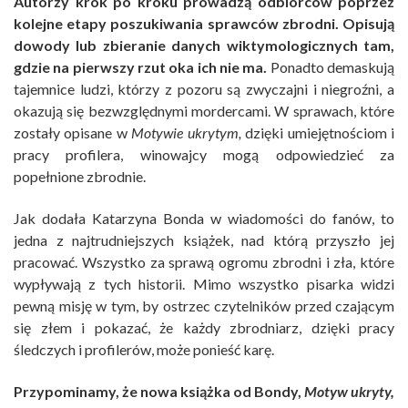
Autorzy krok po kroku prowadzą odbiorców poprzez
kolejne etapy poszukiwania sprawców zbrodni. Opisują
dowody lub zbieranie danych wiktymologicznych tam,
gdzie na pierwszy rzut oka ich nie ma.
Ponadto demaskują
tajemnice ludzi, którzy z pozoru są zwyczajni i niegroźni, a
okazują się bezwzględnymi mordercami. W sprawach, które
zostały opisane w
Motywie ukrytym,
dzięki umiejętnościom i
pracy profilera, winowajcy mogą odpowiedzieć za
popełnione zbrodnie.
Jak dodała Katarzyna Bonda w wiadomości do fanów, to
jedna z najtrudniejszych książek, nad którą przyszło jej
pracować. Wszystko za sprawą ogromu zbrodni i zła, które
wypływają z tych historii. Mimo wszystko pisarka widzi
pewną misję w tym, by ostrzec czytelników przed czającym
się złem i pokazać, że każdy zbrodniarz, dzięki pracy
śledczych i profilerów, może ponieść karę.
Przypominamy, że nowa książka od Bondy,
Motyw ukryty,