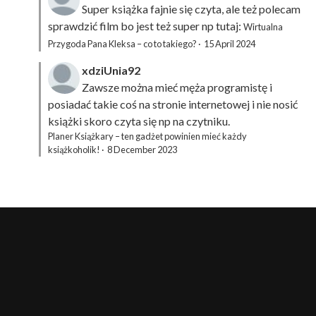
Super książka fajnie się czyta, ale też polecam
sprawdzić film bo jest też super np tutaj:
Wirtualna
Przygoda Pana Kleksa – co to takiego?
·
15 April 2024
xdziUnia92
Zawsze można mieć męża programistę i
posiadać takie coś na stronie internetowej i nie nosić
książki skoro czyta się np na czytniku.
Planer Książkary – ten gadżet powinien mieć każdy
książkoholik!
·
8 December 2023