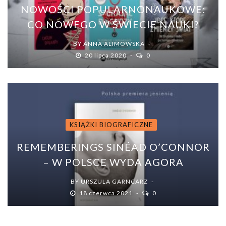
NOWOŚCI POPULARNONAUKOWE:
CO NOWEGO W ŚWIECIE NAUKI?
BY
ANNA ALIMOWSKA
20 lipca 2020
0
KSIĄŻKI BIOGRAFICZNE
REMEMBERINGS SINÉAD O’CONNOR
– W POLSCE WYDA AGORA
BY
URSZULA GARNCARZ
18 czerwca 2021
0