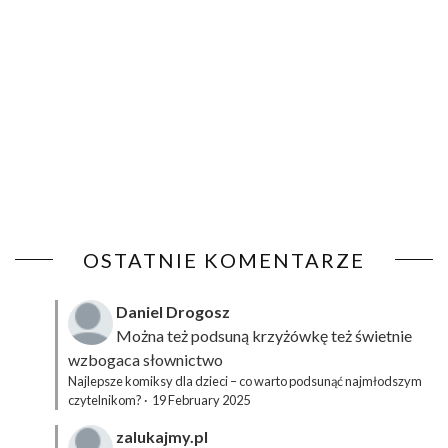
OSTATNIE KOMENTARZE
Daniel Drogosz
Można też podsuną
krzyżówkę
też świetnie
wzbogaca słownictwo
Najlepsze komiksy dla dzieci – co warto podsunąć najmłodszym
czytelnikom?
·
19 February 2025
zalukajmy.pl