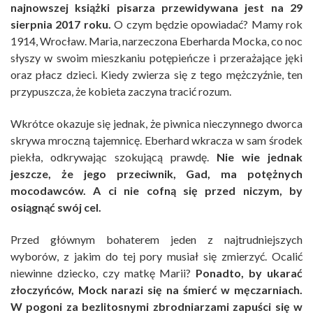
najnowszej książki pisarza przewidywana jest na 29
sierpnia 2017 roku.
O czym będzie opowiadać? Mamy rok
1914, Wrocław. Maria, narzeczona Eberharda Mocka, co noc
słyszy w swoim mieszkaniu potępieńcze i przerażające jęki
oraz płacz dzieci. Kiedy zwierza się z tego mężczyźnie, ten
przypuszcza, że kobieta zaczyna tracić rozum.
Wkrótce okazuje się jednak, że piwnica nieczynnego dworca
skrywa mroczną tajemnicę. Eberhard wkracza w sam środek
piekła, odkrywając szokującą prawdę.
Nie wie jednak
jeszcze, że jego przeciwnik, Gad, ma potężnych
mocodawców. A ci nie cofną się przed niczym, by
osiągnąć swój cel.
Przed głównym bohaterem jeden z najtrudniejszych
wyborów, z jakim do tej pory musiał się zmierzyć. Ocalić
niewinne dziecko, czy matkę Marii?
Ponadto, by ukarać
złoczyńców, Mock narazi się na śmierć w męczarniach.
W pogoni za bezlitosnymi zbrodniarzami zapuści się w