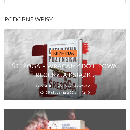
PODOBNE WPISY
KRYMINAŁ
ŚREŻOGA – WRACAMY DO LIPOWA.
RECENZJA KSIĄŻKI.
BY
AGNIESZKA JAROSŁAWSKA
29 stycznia 2021
0