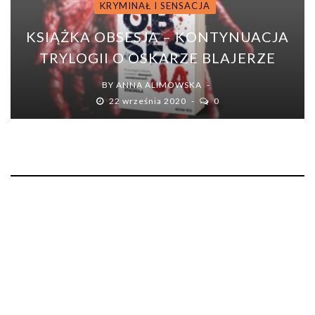
KRYMINAŁ I SENSACJA
KSIĄŻKA OBSESJA – KONTYNUACJA
TRYLOGII O OSKARZE BLAJERZE
BY
ANNA ALIMOWSKA
22 września 2020
0