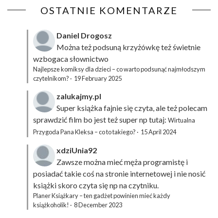
OSTATNIE KOMENTARZE
Daniel Drogosz
Można też podsuną
krzyżówkę
też świetnie
wzbogaca słownictwo
Najlepsze komiksy dla dzieci – co warto podsunąć najmłodszym
czytelnikom?
·
19 February 2025
zalukajmy.pl
Super książka fajnie się czyta, ale też polecam
sprawdzić film bo jest też super np tutaj:
Wirtualna
Przygoda Pana Kleksa – co to takiego?
·
15 April 2024
xdziUnia92
Zawsze można mieć męża programistę i
posiadać takie coś na stronie internetowej i nie nosić
książki skoro czyta się np na czytniku.
Planer Książkary – ten gadżet powinien mieć każdy
książkoholik!
·
8 December 2023