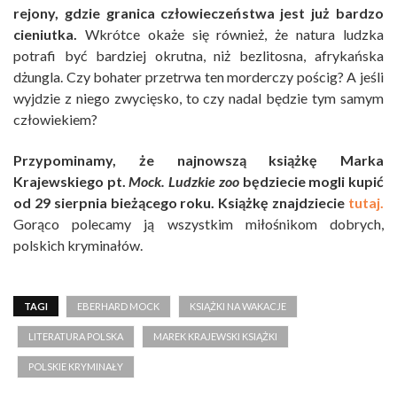
rejony, gdzie granica człowieczeństwa jest już bardzo
cieniutka.
Wkrótce okaże się również, że natura ludzka
potrafi być bardziej okrutna, niż bezlitosna, afrykańska
dżungla. Czy bohater przetrwa ten morderczy pościg? A jeśli
wyjdzie z niego zwycięsko, to czy nadal będzie tym samym
człowiekiem?
Przypominamy, że najnowszą książkę Marka
Krajewskiego pt.
Mock. Ludzkie zoo
będziecie mogli kupić
od 29 sierpnia bieżącego roku. Książkę znajdziecie
tutaj.
Gorąco polecamy ją wszystkim miłośnikom dobrych,
polskich kryminałów.
TAGI
EBERHARD MOCK
KSIĄŻKI NA WAKACJE
LITERATURA POLSKA
MAREK KRAJEWSKI KSIĄŻKI
POLSKIE KRYMINAŁY