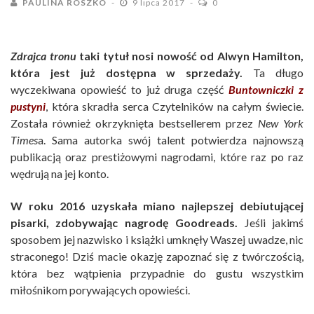
PAULINA ROSZKO
9 lipca 2017
0
Zdrajca tronu
taki tytuł nosi nowość od Alwyn Hamilton,
która jest już dostępna w sprzedaży.
Ta długo
wyczekiwana opowieść to już druga część
Buntowniczki z
pustyni
, która skradła serca Czytelników na całym świecie.
Została również okrzyknięta bestsellerem przez
New York
Times
a. Sama autorka swój talent potwierdza najnowszą
publikacją oraz prestiżowymi nagrodami, które raz po raz
wędrują na jej konto.
W roku 2016 uzyskała miano najlepszej debiutującej
pisarki, zdobywając nagrodę Goodreads.
Jeśli jakimś
sposobem jej nazwisko i książki umknęły Waszej uwadze, nic
straconego! Dziś macie okazję zapoznać się z twórczością,
która bez wątpienia przypadnie do gustu wszystkim
miłośnikom porywających opowieści.