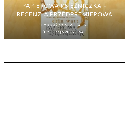
PAPIEROWA KSIĘŻNICZKA –
RECENZJA PRZEDPREMIEROWA
BY
KSIĄŻKOWEWIEŚCI
26 lutego 2018
0