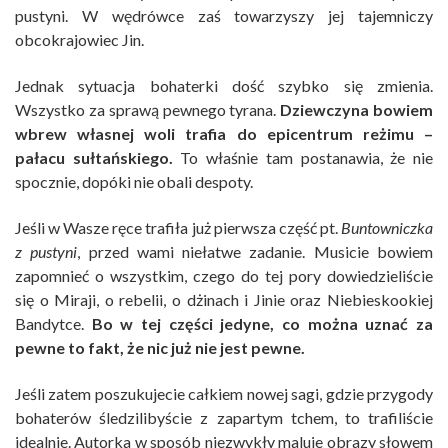
pustyni. W wędrówce zaś towarzyszy jej tajemniczy
obcokrajowiec Jin.
Jednak sytuacja bohaterki dość szybko się zmienia.
Wszystko za sprawą pewnego tyrana.
Dziewczyna bowiem
wbrew własnej woli trafia do epicentrum reżimu –
pałacu sułtańskiego.
To właśnie tam postanawia, że nie
spocznie, dopóki nie obali despoty.
Jeśli w Wasze ręce trafiła już pierwsza część pt.
Buntowniczka
z pustyni
, przed wami niełatwe zadanie. Musicie bowiem
zapomnieć o wszystkim, czego do tej pory dowiedzieliście
się o Miraji, o rebelii, o dżinach i Jinie oraz Niebieskookiej
Bandytce.
Bo w tej części jedyne, co można uznać za
pewne to fakt, że nic już nie jest pewne.
Jeśli zatem poszukujecie całkiem nowej sagi, gdzie przygody
bohaterów śledzilibyście z zapartym tchem, to trafiliście
idealnie. Autorka w sposób niezwykły maluje obrazy słowem