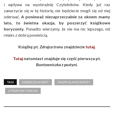
i wpływa na wyobraźnię Czytelników. Kiedy już raz
zanurzycie się w tę historię, nie będziecie mogli się od niej
oderwać.
A ponieważ niezaprzeczalnie za oknem mamy
lato, to świetna okazja, by poszerzyć książkowe
horyzonty.
Ponadto wierzymy, że nie ma nic lepszego, niż
relaks z dobrą powieścią.
Książkę pt.
Zdrajca tronu
znajdziecie
tutaj.
Tutaj
natomiast znajduje się część pierwsza pt.
Buntowniczka z pustyni
.
TAGI
KSIĄŻKI DLA KOBIET
KSIĄŻKI DLA MŁODZIEŻY
LITERATURA TURECKA