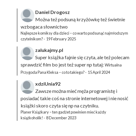
Daniel Drogosz
Można też podsuną
krzyżówkę
też świetnie
wzbogaca słownictwo
Najlepsze komiksy dla dzieci – co warto podsunąć najmłodszym
czytelnikom?
·
19 February 2025
zalukajmy.pl
Super książka fajnie się czyta, ale też polecam
sprawdzić film bo jest też super np tutaj:
Wirtualna
Przygoda Pana Kleksa – co to takiego?
·
15 April 2024
xdziUnia92
Zawsze można mieć męża programistę i
posiadać takie coś na stronie internetowej i nie nosić
książki skoro czyta się np na czytniku.
Planer Książkary – ten gadżet powinien mieć każdy
książkoholik!
·
8 December 2023