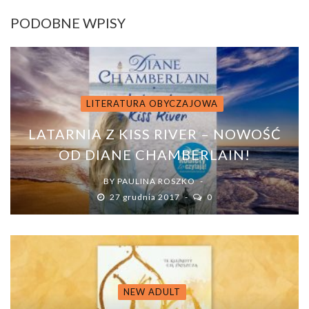
PODOBNE WPISY
LITERATURA OBYCZAJOWA
LATARNIA Z KISS RIVER – NOWOŚĆ
OD DIANE CHAMBERLAIN!
BY
PAULINA ROSZKO
27 grudnia 2017
0
NEW ADULT