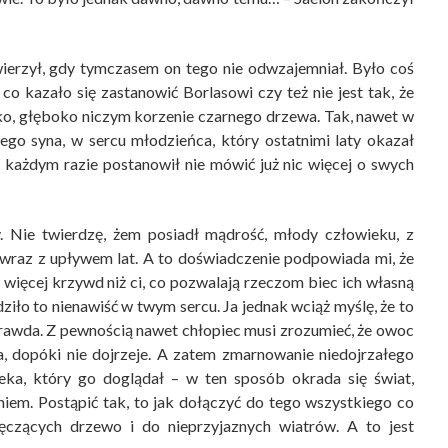
wierzył, gdy tymczasem on tego nie odwzajemniał. Było coś
o kazało się zastanowić Borlasowi czy też nie jest tak, że
ko, głęboko niczym korzenie czarnego drzewa. Tak, nawet w
nego syna, w sercu młodzieńca, który ostatnimi laty okazał
W każdym razie postanowił nie mówić już nic więcej o swych
. Nie twierdzę, żem posiadł mądrość, młody człowieku, z
ę wraz z upływem lat. A to doświadczenie podpowiada mi, że
więcej krzywd niż ci, co pozwalają rzeczom biec ich własną
dziło to nienawiść w twym sercu. Ja jednak wciąż myślę, że to
rawda. Z pewnością nawet chłopiec musi zrozumieć, że owoc
ia, dopóki nie dojrzeje. A zatem zmarnowanie niedojrzałego
eka, który go doglądał – w ten sposób okrada się świat,
niem. Postąpić tak, to jak dołączyć do tego wszystkiego co
ęczących drzewo i do nieprzyjaznych wiatrów. A to jest