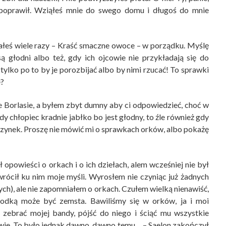
 poprawił. Wziąłeś mnie do swego domu i długoś do mnie
łeś wiele razy – Kraść smaczne owoce – w porządku. Myślę
ą głodni albo też, gdy ich ojcowie nie przykładają się do
tylko po to by je porozbijać albo by nimi rzucać! To sprawki
e?
e Borlasie, a byłem zbyt dumny aby ci odpowiedzieć, choć w
gdy chłopiec kradnie jabłko bo jest głodny, to źle również gdy
 uczynek. Proszę nie mówić mi o sprawkach orków, albo pokażę
ał opowieści o orkach i o ich dziełach, alem wcześniej nie był
wrócił ku nim moje myśli. Wyrosłem nie czyniąc już żadnych
zych), ale nie zapomniałem o orkach. Czułem wielką nienawiść,
łodką może być zemsta. Bawiliśmy się w orków, ja i moi
e zebrać mojej bandy, pójść do niego i ściąć mu wszystkie
owie. To było jednak dawno, dawno temu… – Saelon zakończył