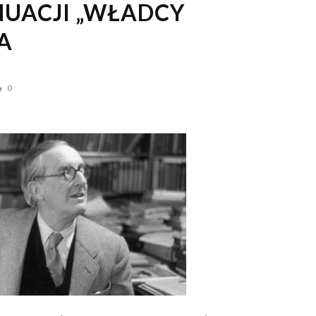
UACJI „WŁADCY
A
0