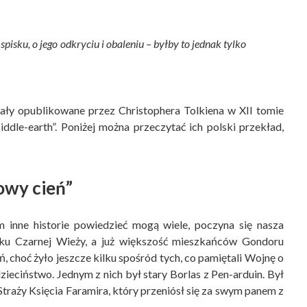
spisku, o jego odkryciu i obaleniu – byłby to jednak tylko
tały opublikowane przez Christophera Tolkiena w XII tomie
ddle-earth”. Poniżej można przeczytać ich polski przekład,
owy cień”
m inne historie powiedzieć mogą wiele, poczyna się nasza
adku Czarnej Wieży, a już większość mieszkańców Gondoru
, choć żyło jeszcze kilku spośród tych, co pamiętali Wojnę o
zieciństwo. Jednym z nich był stary Borlas z Pen-arduin. Był
raży Księcia Faramira, który przeniósł się za swym panem z