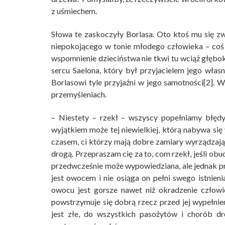
z uśmiechem.
Słowa te zaskoczyły Borlasa. Oto ktoś mu się z
niepokojącego w tonie młodego człowieka – coś c
wspomnienie dzieciństwa nie tkwi tu wciąż głębo
sercu Saelona, który był przyjacielem jego włas
Borlasowi tyle przyjaźni w jego samotności[2]. 
przemyśleniach.
– Niestety – rzekł – wszyscy popełniamy błędy
wyjątkiem może tej niewielkiej, którą nabywa si
czasem, ci którzy mają dobre zamiary wyrządzają 
drogą. Przepraszam cię za to, com rzekł, jeśli obu
przedwcześnie może wypowiedziana, ale jednak p
jest owocem i nie osiąga on pełni swego istnien
owocu jest gorsze nawet niż okradzenie człowi
powstrzymuje się dobrą rzecz przed jej wypełnie
jest złe, do wszystkich pasożytów i chorób dr