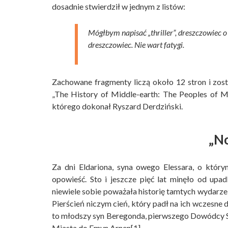
dosadnie stwierdził w jednym z listów:
Mógłbym napisać „thriller”, dreszczowiec o 
dreszczowiec. Nie wart fatygi.
Zachowane fragmenty liczą około 12 stron i zos
„The History of Middle-earth: The Peoples of Mi
którego dokonał Ryszard Derdziński.
„N
Za dni Eldariona, syna owego Elessara, o który
opowieść. Sto i jeszcze pięć lat minęło od up
niewiele sobie poważała historię tamtych wydarzeń
Pierścień niczym cień, który padł na ich wczesne d
to młodszy syn Beregonda, pierwszego Dowódcy St
Miasta do Emyn Arnen[1].