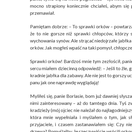
mocno strapiony koniecznie chciałeś, abym się
przemawiał.
Pamiętam dobrze: – To sprawki orków – powtarza
że to nie gorsze niż sprawki chłopców, którzy s
wychowania synów. Ale strącać niedojrzałe jabłka 
orków. Jak mogłeś wpaść na taki pomysł, chłopcz
Sprawki orków! Bardzoś mnie tym zezłościł, pani
sercu miałem dziecinną odpowiedź: – Jeśli to źle, 
kradnie jabłka dla zabawy. Ale nie jest to gorszy
panu jak one naprawdę wyglądają!
Myliłeś się, panie Borlasie, bom już dawniej słysz
nimi zainteresowany – aż do tamtego dnia. Tyś z
kradzieży (mój ojciec nie należał do najłagodniejs
która mnie wypełniała i myślałem o tym, jak s
przyjaciele, i czasem zastanawiałem się: Czy ni
drzewa? Pomyślałby, że rzeczywiście wrócili ork