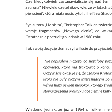
Czy kiedykolwiek zastanawialiście się nad tym,
Saurona? Niewielu czytelników wie, że w latach 5
pierścieni”, która miała nosić tytuł „The New Shad
Syn autora „Hobbita”, Christopher Tolkien twierdzi
wersje fragmentów „Nowego cienia”, co wskaz
Ostatecznie porzucił go jednak w 1968 roku.
Tak swoją decyzję tłumaczył w liście do przyjaciela
Nie napisałem niczego, co sięgałoby poz
opowieści, która ma traktować o końcu r
Oczywiście okazuje się, że czasom Króle
króla nie były niczym interesującym po 
wśród ludzi pewien niepokój, którego źród
stowarzyszenia praktykujące ciemne kulty i
Wiadomo jednak, że już w 1964 r. Tolkien nie 