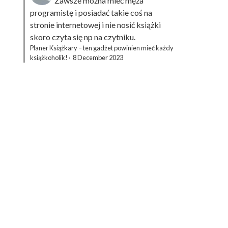
Zawsze można mieć męża
programistę i posiadać takie coś na
stronie internetowej i nie nosić książki
skoro czyta się np na czytniku.
Planer Książkary – ten gadżet powinien mieć każdy
książkoholik!
·
8 December 2023