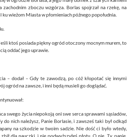
a zachodnim zboczu wzgórza. Borlas spojrzał na rzekę, na
l ku wieżom Miasta w płomieniach późnego popołudnia.
u.
 Jeśli ktoś posiada piękny ogród otoczony mocnym murem, to
ścią oddać jego uprawie.
ycia – dodał – Gdy te zawodzą, po cóż kłopotać się innymi
 ogród na zawsze, i inni będą musieli go doglądać.
kontynuował:
końca swego życia niepokoją oni swe serca sprawami sąsiadów,
y do nich należysz, Panie Borlasie, i zawsześ taki był odkąd
łapany na szkodzie w twoim sadzie. Nie dość ci było wtedy,
zbił dla nauczki, i nie podwyższyłeś płotu. O nie. Ty, panie,