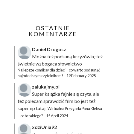
OSTATNIE
KOMENTARZE
Daniel Drogosz
Można też podsuną
krzyżówkę
też
świetnie wzbogaca słownictwo
Najlepsze komiksy dla dzieci – co warto podsunąć
najmłodszym czytelnikom?
·
19 February 2025
zalukajmy.pl
Super książka fajnie się czyta, ale
też polecam sprawdzić film bo jest też
super np tutaj:
Wirtualna Przygoda Pana Kleksa
– co to takiego?
·
15 April 2024
xdziUnia92