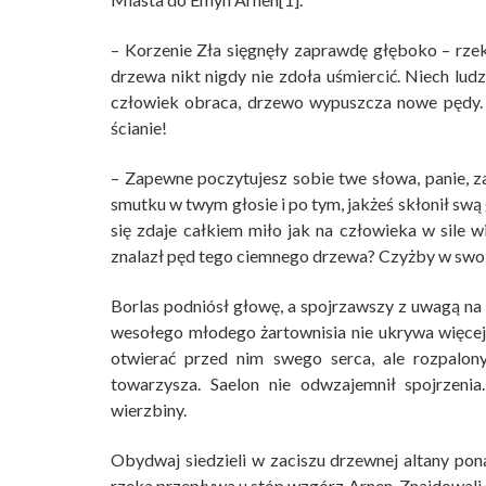
– Korzenie Zła sięgnęły zaprawdę głęboko – rzekł
drzewa nikt nigdy nie zdoła uśmiercić. Niech ludz
człowiek obraca, drzewo wypuszcza nowe pędy. 
ścianie!
– Zapewne poczytujesz sobie twe słowa, panie, 
smutku w twym głosie i po tym, jakżeś skłonił swą 
się zdaje całkiem miło jak na człowieka w sile 
znalazł pęd tego ciemnego drzewa? Czyżby w sw
Borlas podniósł głowę, a spojrzawszy z uwagą na 
wesołego młodego żartownisia nie ukrywa więcej 
otwierać przed nim swego serca, ale rozpalony
towarzysza. Saelon nie odwzajemnił spojrzenia
wierzbiny.
Obydwaj siedzieli w zaciszu drzewnej altany p
rzeka przepływa u stóp wzgórz Arnen. Znajdowali 