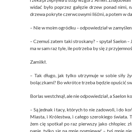
widać było poprzez gałęzie drzew ponad nimi, n
drzewa pokryte czerwcowymi liśćmi, a potem w da
– Nie w moim ogródku – odpowiedział w zamyśleni
– Czemuś zatem taki stroskany? – spytał Saelon –
ma w sam raz tyle, ile potrzeba by się z przyjemno
Zamilkł.
– Tak długo, jak tylko utrzymuje w sobie siły ż
bolączkami? Bo wkrótce trzeba będzie opuścić swój
Borlas westchnął, ale nie odpowiedział, a Saelon 
– Są jednak i tacy, których to nie zadowoli, i do 
Miasta, i Królestwa, i całego szerokiego świata. T
żem cię spotkał po raz pierwszy jako chłopiec z
panie, tylko się na mnie pogniewać – tyś mnie nie 