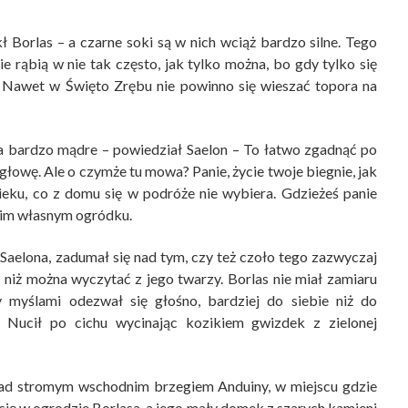
 Borlas – a czarne soki są w nich wciąż bardzo silne. Tego
ie rąbią w nie tak często, jak tylko można, bo gdy tylko się
Nawet w Święto Zrębu nie powinno się wieszać topora na
za bardzo mądre – powiedział Saelon – To łatwo zgadnąć po
głowę. Ale o czymże tu mowa? Panie, życie twoje biegnie, jak
wieku, co z domu się w podróże nie wybiera. Gdzieżeś panie
oim własnym ogródku.
Saelona, zadumał się nad tym, czy też czoło tego zazwyczaj
niż można wyczytać z jego twarzy. Borlas nie miał zamiaru
 myślami odezwał się głośno, bardziej do siebie niż do
. Nucił po cichu wycinając kozikiem gwizdek z zielonej
onad stromym wschodnim brzegiem Anduiny, w miejscu gdzie
się w ogrodzie Borlasa, a jego mały domek z szarych kamieni