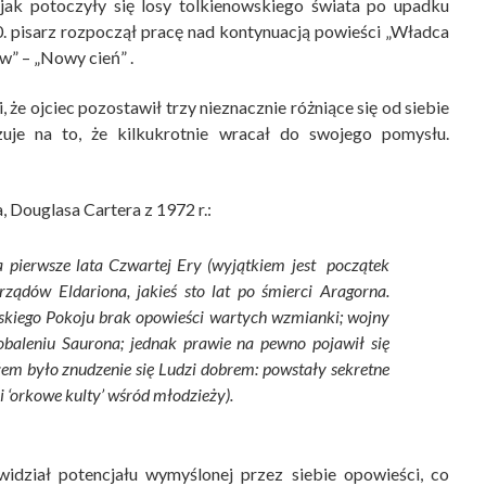
 jak potoczyły się losy tolkienowskiego świata po upadku
0. pisarz rozpoczął pracę nad kontynuacją powieści „Władca
ow” – „Nowy cień” .
, że ojciec pozostawił trzy nieznacznie różniące się od siebie
uje na to, że kilkukrotnie wracał do swojego pomysłu.
, Douglasa Cartera z 1972 r.:
a pierwsze lata Czwartej Ery (wyjątkiem jest początek
ządów Eldariona, jakieś sto lat po śmierci Aragorna.
wskiego Pokoju brak opowieści wartych wzmianki; wojny
obaleniu Saurona; jednak prawie na pewno pojawił się
łem było znudzenie się Ludzi dobrem: powstały sekretne
 ‘orkowe kulty’ wśród młodzieży).
widział potencjału wymyślonej przez siebie opowieści, co