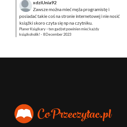
xdziUnia92
Zawsze można mieć męża programistę i
posiadać takie coś na stronie internetowej i nie nosić
książki skoro czyta się np na czytniku.
Planer Książkary – ten gadżet powinien mieć każdy
książkoholik!
·
8 December 2023