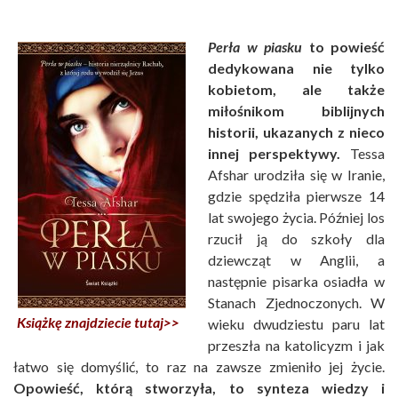
Perła w piasku
to powieść
dedykowana nie tylko
kobietom, ale także
miłośnikom biblijnych
historii, ukazanych z nieco
innej perspektywy.
Tessa
Afshar urodziła się w Iranie,
gdzie spędziła pierwsze 14
lat swojego życia. Później los
rzucił ją do szkoły dla
dziewcząt w Anglii, a
następnie pisarka osiadła w
Stanach Zjednoczonych. W
Książkę znajdziecie tutaj>>
wieku dwudziestu paru lat
przeszła na katolicyzm i jak
łatwo się domyślić, to raz na zawsze zmieniło jej życie.
Opowieść, którą stworzyła, to synteza wiedzy i