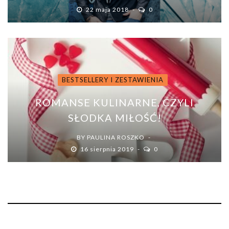
22 maja 2018
0
BESTSELLERY I ZESTAWIENIA
ROMANSE KULINARNE, CZYLI
SŁODKA MIŁOŚĆ!
BY
PAULINA ROSZKO
16 sierpnia 2019
0