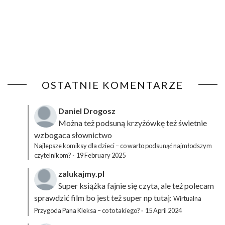
OSTATNIE KOMENTARZE
Daniel Drogosz
Można też podsuną
krzyżówkę
też świetnie
wzbogaca słownictwo
Najlepsze komiksy dla dzieci – co warto podsunąć najmłodszym
czytelnikom?
·
19 February 2025
zalukajmy.pl
Super książka fajnie się czyta, ale też polecam
sprawdzić film bo jest też super np tutaj:
Wirtualna
Przygoda Pana Kleksa – co to takiego?
·
15 April 2024