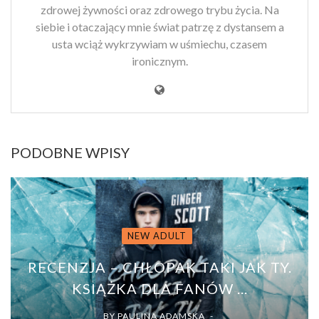
zdrowej żywności oraz zdrowego trybu życia. Na
siebie i otaczający mnie świat patrzę z dystansem a
usta wciąż wykrzywiam w uśmiechu, czasem
ironicznym.
PODOBNE WPISY
NEW ADULT
RECENZJA – CHŁOPAK TAKI JAK TY.
KSIĄŻKA DLA FANÓW ...
BY
PAULINA ADAMSKA