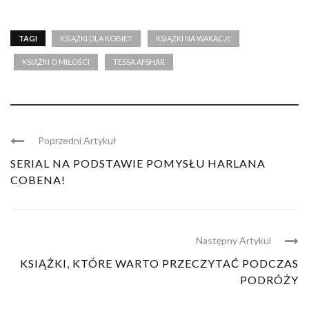
TAGI
KSIĄŻKI DLA KOBIET
KSIĄŻKI NA WAKACJE
KSIĄŻKI O MIŁOŚCI
TESSA AFSHAR
Poprzedni Artykuł
SERIAL NA PODSTAWIE POMYSŁU HARLANA
COBENA!
Następny Artykul
KSIĄŻKI, KTÓRE WARTO PRZECZYTAĆ PODCZAS
PODRÓŻY