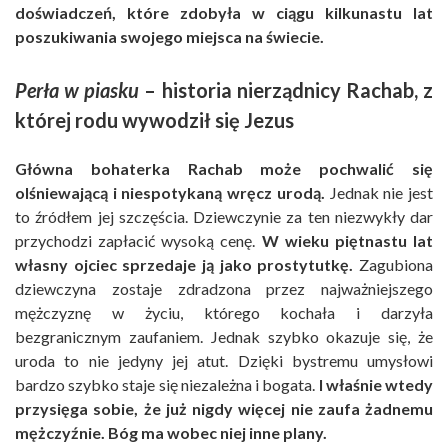
doświadczeń, które zdobyła w ciągu kilkunastu lat
poszukiwania swojego miejsca na świecie.
Perła w piasku
– historia nierządnicy Rachab, z
której rodu wywodził się Jezus
Główna bohaterka Rachab może pochwalić się
olśniewającą i niespotykaną wręcz urodą.
Jednak nie jest
to źródłem jej szczęścia. Dziewczynie za ten niezwykły dar
przychodzi zapłacić wysoką cenę.
W wieku piętnastu lat
własny ojciec sprzedaje ją jako prostytutkę.
Zagubiona
dziewczyna zostaje zdradzona przez najważniejszego
mężczyznę w życiu, którego kochała i darzyła
bezgranicznym zaufaniem. Jednak szybko okazuje się, że
uroda to nie jedyny jej atut. Dzięki bystremu umysłowi
bardzo szybko staje się niezależna i bogata.
I właśnie wtedy
przysięga sobie, że już nigdy więcej nie zaufa żadnemu
mężczyźnie. Bóg ma wobec niej inne plany.