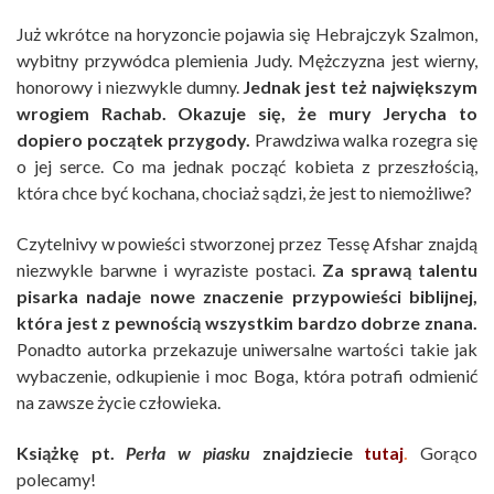
Już wkrótce na horyzoncie pojawia się Hebrajczyk Szalmon,
wybitny przywódca plemienia Judy. Mężczyzna jest wierny,
honorowy i niezwykle dumny.
Jednak jest też największym
wrogiem Rachab. Okazuje się, że mury Jerycha to
dopiero początek przygody.
Prawdziwa walka rozegra się
o jej serce. Co ma jednak począć kobieta z przeszłością,
która chce być kochana, chociaż sądzi, że jest to niemożliwe?
Czytelnivy w powieści stworzonej przez Tessę Afshar znajdą
niezwykle barwne i wyraziste postaci.
Za sprawą talentu
pisarka nadaje nowe znaczenie przypowieści biblijnej,
która jest z pewnością wszystkim bardzo dobrze znana.
Ponadto autorka przekazuje uniwersalne wartości takie jak
wybaczenie, odkupienie i moc Boga, która potrafi odmienić
na zawsze życie człowieka.
Książkę pt.
Perła w piasku
znajdziecie
tutaj
.
Gorąco
polecamy!