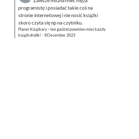
Zawsze można mieć męża
programistę i posiadać takie coś na
stronie internetowej i nie nosić książki
skoro czyta się np na czytniku.
Planer Książkary – ten gadżet powinien mieć każdy
książkoholik!
·
8 December 2023