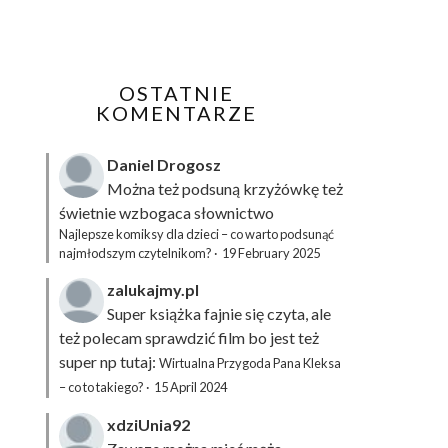
OSTATNIE
KOMENTARZE
Daniel Drogosz
Można też podsuną
krzyżówkę
też
świetnie wzbogaca słownictwo
Najlepsze komiksy dla dzieci – co warto podsunąć
najmłodszym czytelnikom?
·
19 February 2025
zalukajmy.pl
Super książka fajnie się czyta, ale
też polecam sprawdzić film bo jest też
super np tutaj:
Wirtualna Przygoda Pana Kleksa
– co to takiego?
·
15 April 2024
xdziUnia92