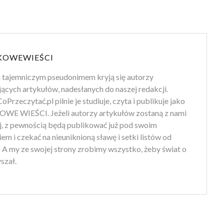
KOWEWIEŚCI
 tajemniczym pseudonimem kryją się autorzy
jących artykułów, nadesłanych do naszej redakcji.
oPrzeczytać.pl pilnie je studiuje, czyta i publikuje jako
WE WIEŚCI. Jeżeli autorzy artykułów zostaną z nami
ej, z pewnością będą publikować już pod swoim
em i czekać na nieuniknioną sławę i setki listów od
) A my ze swojej strony zrobimy wszystko, żeby świat o
yszał.