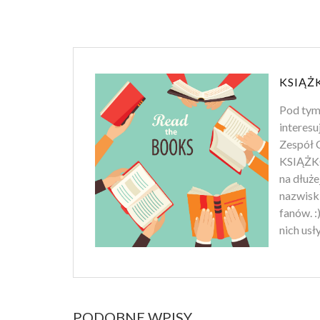
KSIĄŻ
Pod tym
interesu
Zespół C
KSIĄŻKO
na dłuż
nazwiski
fanów. :
nich usł
PODOBNE WPISY