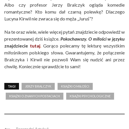
Albo czy profesor Jerzy Bralczyk ogląda komedie
romantyczne? Kto komu dał czarną polewkę? Dlaczego
Lucyna Kirwil nie zwraca się do męża „Juruś”?
Na te oraz wiele, wiele więcej pytań znajdziecie odpowiedź w
prezentowanej dziś książce.
Pokochawszy. O miłości
w języku
znajdziecie
tutaj
.
Gorąco polecamy tę lekturę wszystkim
miłośnikom polskiego słowa. Gwarantujemy, że połączenie
Bralczyka i Kirwil nie pozwoli Wam się nudzić ani przez
chwilę. Koniecznie sprawdźcie to sami!
TAGI
JERZY BRALCZYK
KSIĄŻKI O MIŁOŚCI
KSIĄŻKI O ZNANYCH POSTACIACH
KSIĄŻKI PSYCHOLOGICZNE
Poprzedni Artykuł