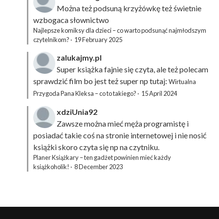
Można też podsuną
krzyżówkę
też świetnie
wzbogaca słownictwo
Najlepsze komiksy dla dzieci – co warto podsunąć najmłodszym
czytelnikom?
·
19 February 2025
zalukajmy.pl
Super książka fajnie się czyta, ale też polecam
sprawdzić film bo jest też super np tutaj:
Wirtualna
Przygoda Pana Kleksa – co to takiego?
·
15 April 2024
xdziUnia92
Zawsze można mieć męża programistę i
posiadać takie coś na stronie internetowej i nie nosić
książki skoro czyta się np na czytniku.
Planer Książkary – ten gadżet powinien mieć każdy
książkoholik!
·
8 December 2023