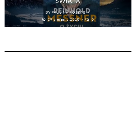
ŚWIATA
BY
PAULINA ROSZKO
29 sierpnia 2018
0