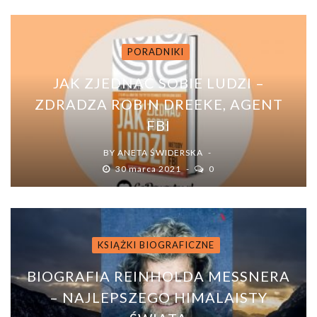
PORADNIKI
JAK ZJEDNAĆ SOBIE LUDZI –
ZDRADZA ROBIN DREEKE, AGENT
FBI
BY
ANETA ŚWIDERSKA
30 marca 2021
0
KSIĄŻKI BIOGRAFICZNE
BIOGRAFIA REINHOLDA MESSNERA
– NAJLEPSZEGO HIMALAISTY