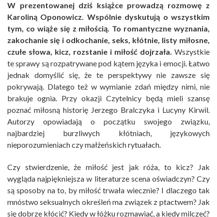
W prezentowanej dziś książce prowadzą rozmowę z
Karoliną Oponowicz. Wspólnie dyskutują o wszystkim
tym, co wiąże się z miłością. To romantyczne wyznania,
zakochanie się i odkochanie, seks, kłótnie, listy miłosne,
czułe słowa, kicz, rozstanie i miłość dojrzała.
Wszystkie
te sprawy są rozpatrywane pod kątem języka i emocji. Łatwo
jednak domyślić się, że te perspektywy nie zawsze się
pokrywają. Dlatego też w wymianie zdań między nimi, nie
brakuje ognia. Przy okazji Czytelnicy będą mieli szansę
poznać miłosną historię Jerzego Bralczyka i Lucyny Kirwil.
Autorzy opowiadają o początku swojego związku,
najbardziej burzliwych kłótniach, językowych
nieporozumieniach czy małżeńskich rytuałach.
Czy stwierdzenie, że miłość jest jak róża, to kicz? Jak
wygląda najpiękniejsza w literaturze scena oświadczyn? Czy
są sposoby na to, by miłość trwała wiecznie? I dlaczego tak
mnóstwo seksualnych określeń ma związek z ptactwem? Jak
się dobrze kłócić? Kiedy w łóżku rozmawiać, a kiedy milczeć?