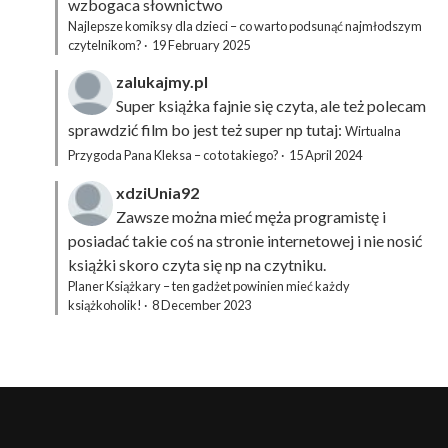
wzbogaca słownictwo
Najlepsze komiksy dla dzieci – co warto podsunąć najmłodszym
czytelnikom?
·
19 February 2025
zalukajmy.pl
Super książka fajnie się czyta, ale też polecam
sprawdzić film bo jest też super np tutaj:
Wirtualna
Przygoda Pana Kleksa – co to takiego?
·
15 April 2024
xdziUnia92
Zawsze można mieć męża programistę i
posiadać takie coś na stronie internetowej i nie nosić
książki skoro czyta się np na czytniku.
Planer Książkary – ten gadżet powinien mieć każdy
książkoholik!
·
8 December 2023