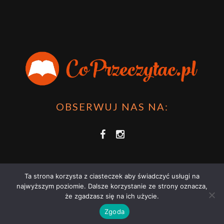
OBSERWUJ NAS NA:
Ta strona korzysta z ciasteczek aby świadczyć usługi na
najwyższym poziomie. Dalsze korzystanie ze strony oznacza,
że zgadzasz się na ich użycie.
COPRZECZYTAĆ.PL 2021 | STRONA WYKORZYSTUJE PLIKI COOKIES |
Zgoda
ZAPOZNAJ SIĘ Z
POLITYKĄ PRYWATNOŚCI