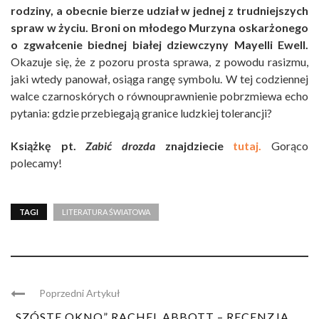
rodziny, a obecnie bierze udział w jednej z trudniejszych
spraw w życiu. Broni on młodego Murzyna oskarżonego
o zgwałcenie biednej białej dziewczyny Mayelli Ewell.
Okazuje się, że z pozoru prosta sprawa, z powodu rasizmu,
jaki wtedy panował, osiąga rangę symbolu. W tej codziennej
walce czarnoskórych o równouprawnienie pobrzmiewa echo
pytania: gdzie przebiegają granice ludzkiej tolerancji?
Książkę pt.
Zabić drozda
znajdziecie
tutaj.
Gorąco
polecamy!
TAGI
LITERATURA ŚWIATOWA
Poprzedni Artykuł
„SZÓSTE OKNO” RACHEL ABBOTT – RECENZJA