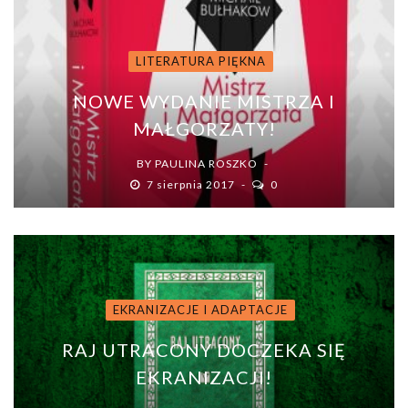
LITERATURA PIĘKNA
NOWE WYDANIE MISTRZA I
MAŁGORZATY!
BY
PAULINA ROSZKO
7 sierpnia 2017
0
EKRANIZACJE I ADAPTACJE
RAJ UTRACONY DOCZEKA SIĘ
EKRANIZACJI!