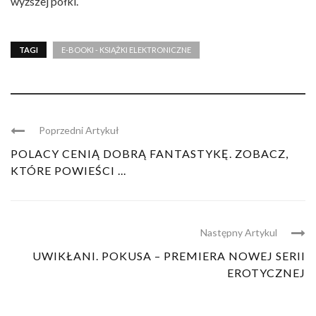
wyższej półki.
TAGI
E-BOOKI - KSIĄŻKI ELEKTRONICZNE
Poprzedni Artykuł
POLACY CENIĄ DOBRĄ FANTASTYKĘ. ZOBACZ,
KTÓRE POWIEŚCI ...
Następny Artykul
UWIKŁANI. POKUSA – PREMIERA NOWEJ SERII
EROTYCZNEJ