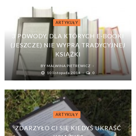
ARTYKUŁY
3 POWODY, DLA KTÓRYCH E-BOOKI
(JESZCZE) NIE WYPRĄ TRADYCYJNEJ
KSIĄŻKI
BY
MALWINA PIETREWICZ
10 listopada 2014
0
ARTYKUŁY
ZDARZYŁO CI SIĘ KIEDYŚ UKRAŚĆ