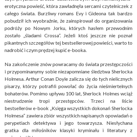
erotyczna powieść, która zawładnęła sercami czytelniczek z
całego świata. Burzliwy romans Evy i Gideona tak bardzo
pobudził ich wyobraźnie, że zainspirował do organizowania
podróży po Nowym Jorku, których hasłem przewodnim
zostało „śladami Crossa”. Jeżeli ktoś jeszcze nie poznał
pikantnych szczegółów tej bestsellerowej powieści, warto to
nadrobić i czym prędzej kupić e-booka.
Na zakończenie znów powracamy do świata przestępczości
i przypominanymy sobie niezapomniane śledztwa Sherlocka
Holmesa. Arthur Conan Doyle zalicza się do tych nielicznych
pisarzy, którzy potrafili powołać do życia nieśmiertelnych
bohaterów. Pomimo upływu 100 lat, Sherlock Holmes wciąż
niestrudzenie tropi przestępców. Trzeci na liście
bestsellerów e-book „Księga wszystkich dokonań Sherlocka
Holmesa” zawiera zbiór wszystkich napisanych opowiadań o
perypetiach detektywa i jego towarzysza. Niesłychana
gratka dla miłośników klasyki kryminału i literatury z