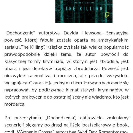
„Dochodzenie” autorstwa Devida Hewsona. Sensacyjna
powieść, której fabuła została oparta na amerykańskim
serialu „The Killing”. Książka zyskała tak wielką popularność
prawdopodobnie dzięki temu, że autor powrócił do
klasycznej formy kryminału, w którym jest zbrodnia, jest
ofiara i jest detektyw trapiący zbrodniarza. Powieść jest
niezwykle tajemnicza i mroczna, ale przede wszystkim
wciągająca. Czyta się ją jednym tchem. Hewson naprawdę się
napracował, by podtrzymać klimat starych kryminałów, w
których praktycznie do ostatniej sceny nie wiadomo, kto jest
mordercą.
Po przeczytaniu „Dochodzenia”, całkowicie zmieniamy
scenerię i sięgamy po drugi na liście bestsellerowy e-book,
czyli „Wyznanie Crossa” autorstwa Sylvi Day. Romantyczno-