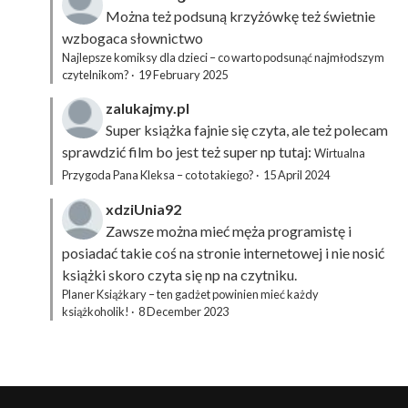
Można też podsuną
krzyżówkę
też świetnie
wzbogaca słownictwo
Najlepsze komiksy dla dzieci – co warto podsunąć najmłodszym
czytelnikom?
·
19 February 2025
zalukajmy.pl
Super książka fajnie się czyta, ale też polecam
sprawdzić film bo jest też super np tutaj:
Wirtualna
Przygoda Pana Kleksa – co to takiego?
·
15 April 2024
xdziUnia92
Zawsze można mieć męża programistę i
posiadać takie coś na stronie internetowej i nie nosić
książki skoro czyta się np na czytniku.
Planer Książkary – ten gadżet powinien mieć każdy
książkoholik!
·
8 December 2023