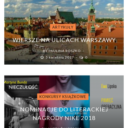
ARTYKUŁY
WIERSZE NA ULICACH WARSZAWY
BY
PAULINA ROSZKO
5 kwietnia 2017
0
KONKURSY KSIĄŻKOWE
NOMINACJE DO LITERACKIEJ
NAGRODY NIKE 2018