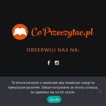
OBSERWUJ NAS NA:
Ta strona korzysta z ciasteczek aby świadczyć usługi na
najwyższym poziomie. Dalsze korzystanie ze strony oznacza,
że zgadzasz się na ich użycie.
COPRZECZYTAĆ.PL 2021 | STRONA WYKORZYSTUJE PLIKI COOKIES |
Zgoda
ZAPOZNAJ SIĘ Z
POLITYKĄ PRYWATNOŚCI