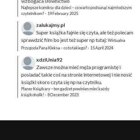
wzbogaca słownictwo
Najlepsze komiksy dla dzieci – co warto podsunąć najmłodszym
czytelnikom?
·
19 February 2025
zalukajmy.pl
Super książka fajnie się czyta, ale też polecam
sprawdzić film bo jest też super np tutaj:
Wirtualna
Przygoda Pana Kleksa – co to takiego?
·
15 April 2024
xdziUnia92
Zawsze można mieć męża programistę i
posiadać takie coś na stronie internetowej i nie nosić
książki skoro czyta się np na czytniku.
Planer Książkary – ten gadżet powinien mieć każdy
książkoholik!
·
8 December 2023