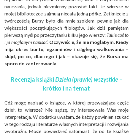
nauczania, jednak niezmienny pozostał fakt, że wiersze w
mojej biblioteczce zajmują niecałą jedną półkę. Zetknięcie z
twórczością Bursy było dla mnie szokiem, pewnie jak dla
większości początkujących filologów. Jak dziś pamiętam
pierwszą myśl po przeczytaniu kilku jego wierszy:
Takie coś to
i ja mogłabym napisać.
Oczywiście, że nie mogłabym. Kiedy
mija okres buntu, egzaminów i ciągłego wałkowania –
skąd, po co, dlaczego i jak – okazuje się, że Bursa ma
sporo do zaoferowania.
Recenzja książki
Dzieła (prawie) wszystkie
–
krótko i na temat
Cóż mogę napisać o książce, w której przeważająca część
dzieł, to wiersze? Nie sądzę, by interesowała Was moje
interpretacja. W dodatku uważam, że każdy powinien szukać
w tego rodzaju literaturze własnych interpretacji i rozwijania
wyobraźni. Mogę powiedzieć natomiast, że po tę książkę