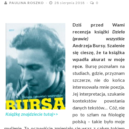
PAULINA ROSZKO
28 sierpnia 2018
0
Dziś przed Wami
recenzja książki
Dzieła
(prawie) wszystkie
Andrzeja Bursy. Szalenie
się cieszę, że ta książka
wpadła akurat w moje
ręce.
Bursę poznałam na
studiach, gdzie, przyznam
szczerze, nie do końca
interesowała mnie poezja.
Jej interpretacja, szukanie
kontekstów powstania
danych tekstów… Cóż, nie
Książkę znajdziecie tutaj>>
po to szłam na filologię
polską – takie było moje
myślenie. To oczywiście zmieniało się wraz z całym tokiem