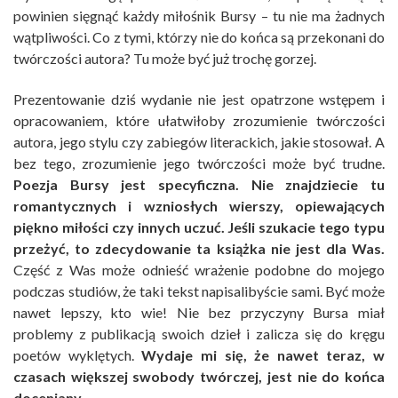
powinien sięgnąć każdy miłośnik Bursy – tu nie ma żadnych
wątpliwości. Co z tymi, którzy nie do końca są przekonani do
twórczości autora? Tu może być już trochę gorzej.
Prezentowanie dziś wydanie nie jest opatrzone wstępem i
opracowaniem, które ułatwiłoby zrozumienie twórczości
autora, jego stylu czy zabiegów literackich, jakie stosował. A
bez tego, zrozumienie jego twórczości może być trudne.
Poezja Bursy jest specyficzna. Nie znajdziecie tu
romantycznych i wzniosłych wierszy, opiewających
piękno miłości czy innych uczuć. Jeśli szukacie tego typu
przeżyć, to zdecydowanie ta książka nie jest dla Was.
Część z Was może odnieść wrażenie podobne do mojego
podczas studiów, że taki tekst napisalibyście sami. Być może
nawet lepszy, kto wie! Nie bez przyczyny Bursa miał
problemy z publikacją swoich dzieł i zalicza się do kręgu
poetów wyklętych.
Wydaje mi się, że nawet teraz, w
czasach większej swobody twórczej, jest nie do końca
doceniany.