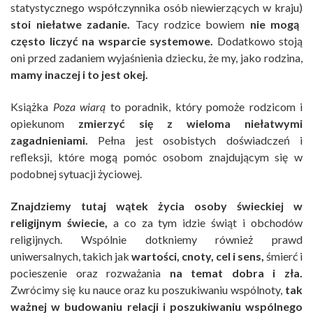
statystycznego współczynnika osób niewierzących w kraju)
stoi niełatwe zadanie.
Tacy rodzice bowiem
nie mogą
często liczyć na wsparcie systemowe.
Dodatkowo stoją
oni przed zadaniem wyjaśnienia dziecku, że my, jako rodzina,
mamy inaczej i to jest okej.
Książka
Poza wiarą
to poradnik, który pomoże rodzicom i
opiekunom
zmierzyć się z wieloma niełatwymi
zagadnieniami.
Pełna jest osobistych doświadczeń i
refleksji, które mogą pomóc osobom znajdującym się w
podobnej sytuacji życiowej.
Znajdziemy tutaj wątek życia osoby świeckiej w
religijnym świecie,
a co za tym idzie świąt i obchodów
religijnych. Wspólnie dotkniemy również prawd
uniwersalnych, takich jak
wartości, cnoty, cel i sens,
śmierć i
pocieszenie oraz rozważania
na temat dobra i zła.
Zwrócimy się ku nauce oraz ku poszukiwaniu wspólnoty,
tak
ważnej w budowaniu relacji i poszukiwaniu wspólnego