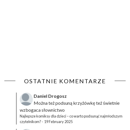
OSTATNIE KOMENTARZE
Daniel Drogosz
Można też podsuną
krzyżówkę
też świetnie
wzbogaca słownictwo
Najlepsze komiksy dla dzieci – co warto podsunąć najmłodszym
czytelnikom?
·
19 February 2025