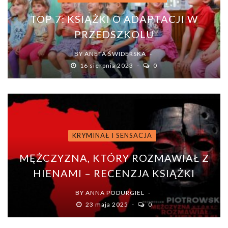
TOP 7: KSIĄŻKI O ADAPTACJI W
PRZEDSZKOLU
BY
ANETA ŚWIDERSKA
16 sierpnia 2023
0
KRYMINAŁ I SENSACJA
MĘŻCZYZNA, KTÓRY ROZMAWIAŁ Z
HIENAMI – RECENZJA KSIĄŻKI
BY
ANNA PODURGIEL
23 maja 2025
0