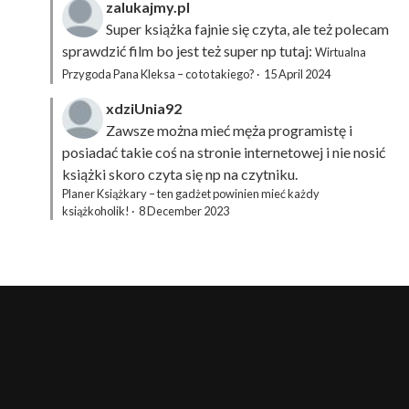
zalukajmy.pl
Super książka fajnie się czyta, ale też polecam
sprawdzić film bo jest też super np tutaj:
Wirtualna
Przygoda Pana Kleksa – co to takiego?
·
15 April 2024
xdziUnia92
Zawsze można mieć męża programistę i
posiadać takie coś na stronie internetowej i nie nosić
książki skoro czyta się np na czytniku.
Planer Książkary – ten gadżet powinien mieć każdy
książkoholik!
·
8 December 2023