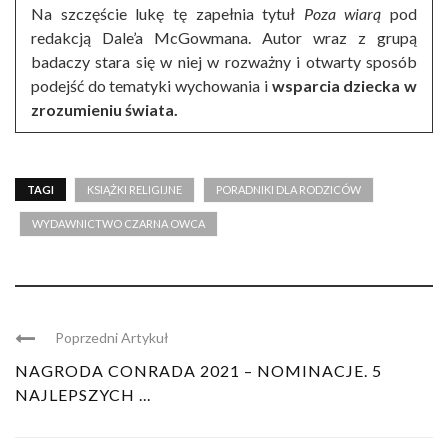
Na szczęście lukę tę zapełnia tytuł
Poza wiarą
pod
redakcją Dale’a McGowmana. Autor wraz z grupą
badaczy stara się w niej w rozważny i otwarty sposób
podejść do tematyki wychowania i
wsparcia dziecka w
zrozumieniu świata.
TAGI
KSIĄŻKI RELIGIJNE
PORADNIKI DLA RODZICÓW
WYDAWNICTWO CZARNA OWCA
Poprzedni Artykuł
NAGRODA CONRADA 2021 – NOMINACJE. 5
NAJLEPSZYCH ...