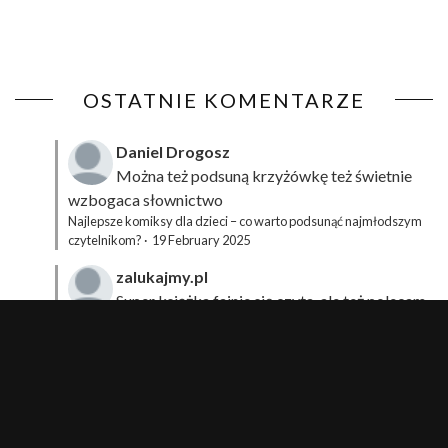
OSTATNIE KOMENTARZE
Daniel Drogosz
Można też podsuną
krzyżówkę
też świetnie
wzbogaca słownictwo
Najlepsze komiksy dla dzieci – co warto podsunąć najmłodszym
czytelnikom?
·
19 February 2025
zalukajmy.pl
Super książka fajnie się czyta, ale też polecam
sprawdzić film bo jest też super np tutaj:
Wirtualna
Przygoda Pana Kleksa – co to takiego?
·
15 April 2024
xdziUnia92
Zawsze można mieć męża programistę i
posiadać takie coś na stronie internetowej i nie nosić