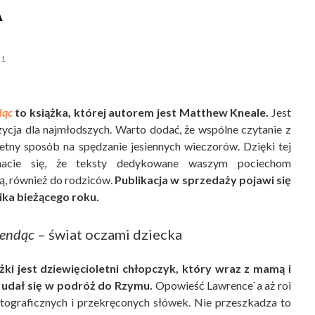
A
1
dąc
to książka, której autorem jest Matthew Kneale.
Jest
zycja dla najmłodszych. Warto dodać, że wspólne czytanie z
etny sposób na spędzanie jesiennych wieczorów. Dzięki tej
onacie się, że teksty dedykowane waszym pociechom
ją, również do rodziców.
Publikacja w sprzedaży pojawi się
ika bieżącego roku.
endąc
– świat oczami dziecka
ki jest dziewięcioletni chłopczyk, który wraz z mamą i
 udał się w podróż do Rzymu.
Opowieść Lawrence`a aż roi
tograficznych i przekręconych słówek. Nie przeszkadza to