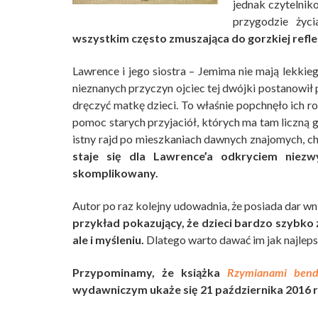
jednak czytelnik
przygodzie życ
wszystkim często zmuszająca do gorzkiej refleks
Lawrence i jego siostra – Jemima nie mają lekkiego
nieznanych przyczyn ojciec tej dwójki postanowił 
dręczyć matkę dzieci. To właśnie popchnęło ich r
pomoc starych przyjaciół, których ma tam liczną
istny rajd po mieszkaniach dawnych znajomych, cho
staje się dla Lawrence’a odkryciem niezw
skomplikowany.
Autor po raz kolejny udowadnia, że posiada dar wn
przykład pokazujący, że dzieci bardzo szybko
ale i myśleniu.
Dlatego warto dawać im jak najleps
Przypominamy, że książka
Rzymianami bend
wydawniczym ukaże się 21 października 2016 