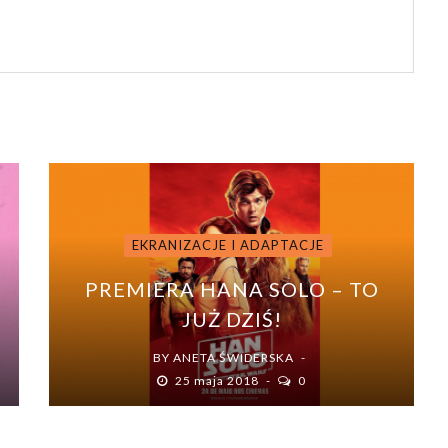
EKRANIZACJE I ADAPTACJE
PREMIERA HANA SOLO – TO
JUŻ DZIŚ!
BY
ANETA ŚWIDERSKA
25 maja 2018
0