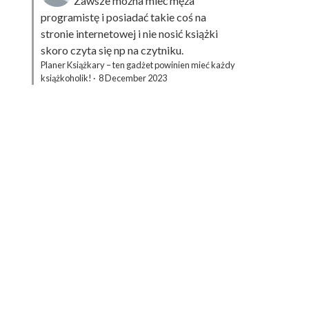
Zawsze można mieć męża
programistę i posiadać takie coś na
stronie internetowej i nie nosić książki
skoro czyta się np na czytniku.
Planer Książkary – ten gadżet powinien mieć każdy
książkoholik!
·
8 December 2023