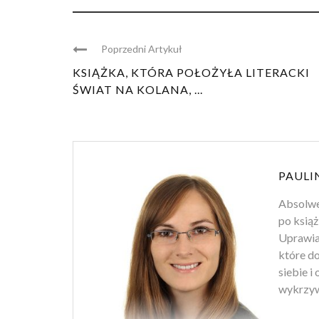
Poprzedni Artykuł
KSIĄŻKA, KTÓRA POŁOŻYŁA LITERACKI
ŚWIAT NA KOLANA, ...
PAULI
Absolwen
po książ
Uprawiam
które d
siebie i
wykrzyw