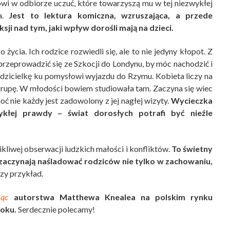
owi w odbiorze uczuć, które towarzyszą mu w tej niezwykłej
ia.
Jest to lektura komiczna, wzruszająca, a przede
ji nad tym, jaki wpływ dorośli mają na dzieci.
 życia. Ich rodzice rozwiedli się, ale to nie jedyny kłopot. Z
przeprowadzić się ze Szkocji do Londynu, by móc nachodzić i
odzicielkę ku pomysłowi wyjazdu do Rzymu. Kobieta liczy na
 grupę. W młodości bowiem studiowała tam. Zaczyna się wiec
ć nie każdy jest zadowolony z jej nagłej wizyty.
Wycieczka
ykłej prawdy – świat dorosłych potrafi być nieźle
ikliwej obserwacji ludzkich małości i konfliktów.
To świetny
 zaczynają naśladować rodziców nie tylko w zachowaniu,
zy przykład.
ąc
autorstwa Matthewa Knealea na polskim rynku
roku.
Serdecznie polecamy!