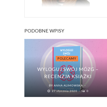
PODOBNE WPISY
POLECAMY
WYLOGUJ SWÓJ MÓZG –
RECENZJA KSIĄŻKI
BY
ANNA ALIMOWSKA
27 stycznia 2020
0