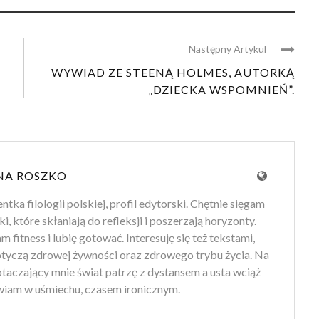
Następny Artykul
WYWIAD ZE STEENĄ HOLMES, AUTORKĄ
„DZIECKA WSPOMNIEŃ”.
NA ROSZKO
tka filologii polskiej, profil edytorski. Chętnie sięgam
ki, które skłaniają do refleksji i poszerzają horyzonty.
 fitness i lubię gotować. Interesuję się też tekstami,
otyczą zdrowej żywności oraz zdrowego trybu życia. Na
 otaczający mnie świat patrzę z dystansem a usta wciąż
iam w uśmiechu, czasem ironicznym.