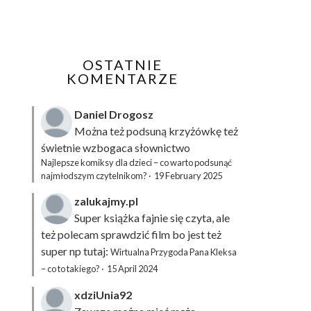
OSTATNIE
KOMENTARZE
Daniel Drogosz
Można też podsuną
krzyżówkę
też
świetnie wzbogaca słownictwo
Najlepsze komiksy dla dzieci – co warto podsunąć
najmłodszym czytelnikom?
·
19 February 2025
zalukajmy.pl
Super książka fajnie się czyta, ale
też polecam sprawdzić film bo jest też
super np tutaj:
Wirtualna Przygoda Pana Kleksa
– co to takiego?
·
15 April 2024
xdziUnia92