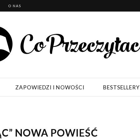
T
O NAS
ZAPOWIEDZI I NOWOŚCI
BESTSELLERY
ĄC” NOWA POWIEŚĆ