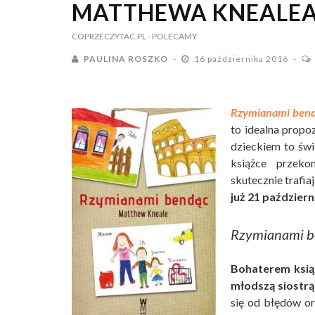
MATTHEWA KNEALE
COPRZECZYTAC.PL
- POLECAMY
PAULINA ROSZKO
16 października 2016
Rzymianami ben
to idealna propo
dzieckiem to świ
książce przek
skutecznie trafia
już 21 październ
Rzymianami b
Bohaterem książ
młodszą siostrą
się od błędów or