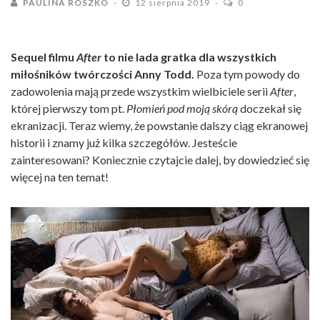
PAULINA ROSZKO
12 sierpnia 2019
0
Sequel filmu
After
to nie lada gratka dla wszystkich
miłośników twórczości Anny Todd.
Poza tym powody do
zadowolenia mają przede wszystkim wielbiciele serii
After
,
której pierwszy tom pt.
Płomień pod moją skórą
doczekał się
ekranizacji. Teraz wiemy, że powstanie dalszy ciąg ekranowej
historii i znamy już kilka szczegółów. Jesteście
zainteresowani? Koniecznie czytajcie dalej, by dowiedzieć się
więcej na ten temat!