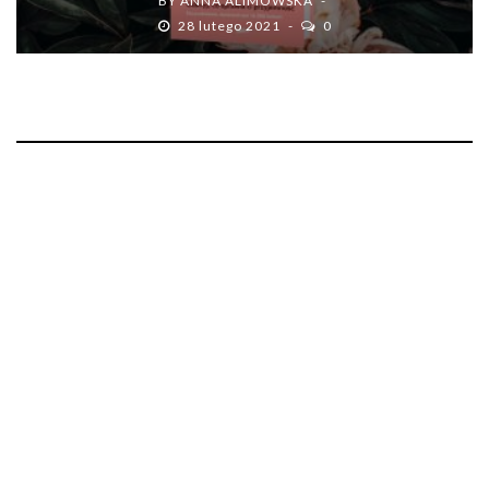
BY
ANNA ALIMOWSKA
28 lutego 2021
0