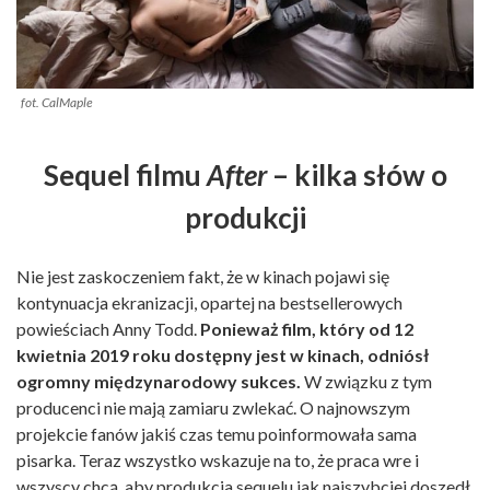
fot. CalMaple
Sequel filmu
After
– kilka słów o
produkcji
Nie jest zaskoczeniem fakt, że w kinach pojawi się
kontynuacja ekranizacji, opartej na bestsellerowych
powieściach Anny Todd.
Ponieważ film, który od 12
kwietnia 2019 roku dostępny jest w kinach, odniósł
ogromny międzynarodowy sukces.
W związku z tym
producenci nie mają zamiaru zwlekać. O najnowszym
projekcie fanów jakiś czas temu poinformowała sama
pisarka. Teraz wszystko wskazuje na to, że praca wre i
wszyscy chcą, aby produkcja sequelu jak najszybciej doszedł