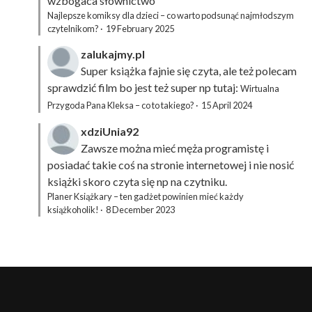
wzbogaca słownictwo
Najlepsze komiksy dla dzieci – co warto podsunąć najmłodszym
czytelnikom?
·
19 February 2025
zalukajmy.pl
Super książka fajnie się czyta, ale też polecam
sprawdzić film bo jest też super np tutaj:
Wirtualna
Przygoda Pana Kleksa – co to takiego?
·
15 April 2024
xdziUnia92
Zawsze można mieć męża programistę i
posiadać takie coś na stronie internetowej i nie nosić
książki skoro czyta się np na czytniku.
Planer Książkary – ten gadżet powinien mieć każdy
książkoholik!
·
8 December 2023