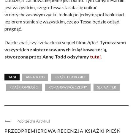
tatuaże, a zachowanie pełne jest buntu. Tym samym Hardin
jest wszystkim, czego Tessa starała się unikać
w dotychczasowym życiu. Jednak po jednym spotkaniu nad
jeziorem stanie się wszystkim, czego Tessa będzie odtąd
pragnąć.
Dajcie znać, czy czekacie na sequel filmu
After
!
Tymczasem
wszystkich zainteresowanych książkową serią,
stworzoną przez Annę Todd odsyłamy
tutaj.
TAGI
ANNA TODD
KSIĄŻKI DLA KOBIET
KSIĄŻKI O MIŁOŚCI
ROMANS WSPÓŁCZESNY
SERIA AFTER
Poprzedni Artykuł
PRZEDPREMIEROWA RECENZJA KSIĄŻKI PIEŚŃ