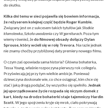
do skutku.
Kilka dni temu w sieci pojawiła się bowiem informacja,
że reżyserem kolejnej część będzie Roger Kumble.
Związany jest on z sukcesem takich tytułów jak
Słodkie
kłamstewka
,
Szkoła uwodzenia
czy
W garniturach
. Poza tym
wiemy również, że
do filmowej obsady dołączy Dylan
Sprouse, który wcieli się w rolę Trevora.
Na razie jednak
nie znamy choćby przybliżonej daty premiery nowego filmu.
O czym zaś opowiada sama historia? Główna bohaterka,
Tessa Young, właśnie rozpoczyna pierwszy rok college’u.
Przyświecają jej przy tym wielkie ambicje. Ponieważ
dziewczyna doskonale wie, co chce osiągnąć, kim chce się
stać i jaką drogą podążać, by wszystko się spełniło.
Jednak
jej uporządkowane życie rozpada się niczym domek z
kart, kiedy na drodze bohaterki staje tajemniczy Hardin
Scott.
W jego spojrzeniu kryje się mrok, ciało pokrywają