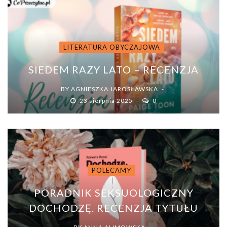
LITERATURA OBYCZAJOWA
SIEDEM RAZY LATO – RECENZJA
BY
AGNIESZKA JAROSŁAWSKA
23 sierpnia 2025
0
POLECAMY
PORADNIK SEKSUOLOGICZNY
DOCHODZĘ. RECENZJA TYTUŁU