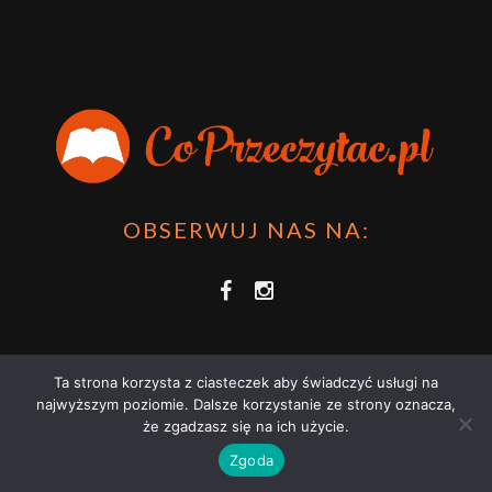
OBSERWUJ NAS NA:
Ta strona korzysta z ciasteczek aby świadczyć usługi na
najwyższym poziomie. Dalsze korzystanie ze strony oznacza,
że zgadzasz się na ich użycie.
COPRZECZYTAĆ.PL 2021 | STRONA WYKORZYSTUJE PLIKI COOKIES |
Zgoda
ZAPOZNAJ SIĘ Z
POLITYKĄ PRYWATNOŚCI