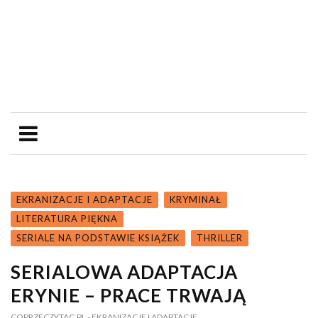
EKRANIZACJE I ADAPTACJE
KRYMINAŁ
LITERATURA PIĘKNA
SERIALE NA PODSTAWIE KSIĄŻEK
THRILLER
SERIALOWA ADAPTACJA
ERYNIE – PRACE TRWAJĄ
COPRZECZYTAC.PL
- EKRANIZACJE I ADAPTACJE