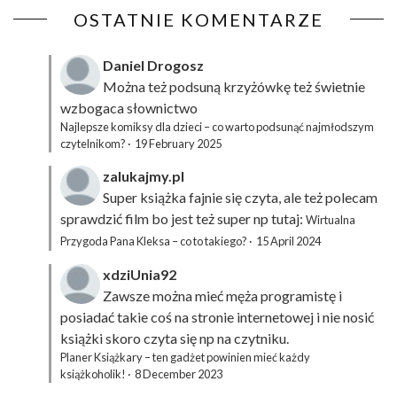
OSTATNIE KOMENTARZE
Daniel Drogosz
Można też podsuną
krzyżówkę
też świetnie
wzbogaca słownictwo
Najlepsze komiksy dla dzieci – co warto podsunąć najmłodszym
czytelnikom?
·
19 February 2025
zalukajmy.pl
Super książka fajnie się czyta, ale też polecam
sprawdzić film bo jest też super np tutaj:
Wirtualna
Przygoda Pana Kleksa – co to takiego?
·
15 April 2024
xdziUnia92
Zawsze można mieć męża programistę i
posiadać takie coś na stronie internetowej i nie nosić
książki skoro czyta się np na czytniku.
Planer Książkary – ten gadżet powinien mieć każdy
książkoholik!
·
8 December 2023