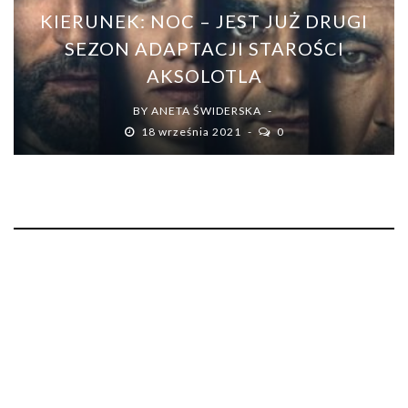
KIERUNEK: NOC – JEST JUŻ DRUGI
SEZON ADAPTACJI STAROŚCI
AKSOLOTLA
BY
ANETA ŚWIDERSKA
18 września 2021
0