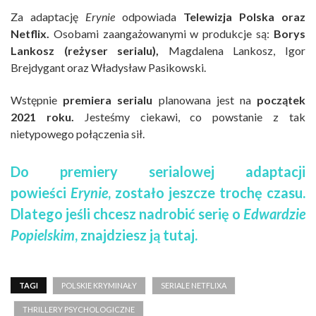
Za adaptację
Erynie
odpowiada
Telewizja Polska oraz
Netflix.
Osobami zaangażowanymi w produkcje są:
Borys
Lankosz (reżyser serialu),
Magdalena Lankosz, Igor
Brejdygant oraz Władysław Pasikowski.
Wstępnie
premiera serialu
planowana jest na
początek
2021 roku.
Jesteśmy ciekawi, co powstanie z tak
nietypowego połączenia sił.
Do premiery serialowej adaptacji
powieści
Erynie
, zostało jeszcze trochę czasu.
Dlatego jeśli chcesz nadrobić serię o
Edwardzie
Popielskim
, znajdziesz
ją
tutaj
.
TAGI
POLSKIE KRYMINAŁY
SERIALE NETFLIXA
THRILLERY PSYCHOLOGICZNE