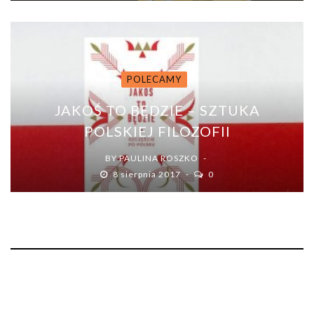
POLECAMY
JAKOŚ TO BĘDZIE – SZTUKA
POLSKIEJ FILOZOFII
BY
PAULINA ROSZKO
8 sierpnia 2017
0