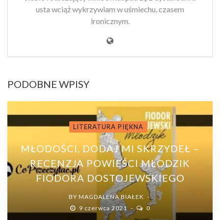
usta wciąż wykrzywiam w uśmiechu, czasem
ironicznym.
PODOBNE WPISY
LITERATURA PIĘKNA
MŁODOŚCI, DODAJ MI SKRZYDEŁ –
RECENZJA POWIEŚCI MŁODZIK
FIODORA DOSTOJEWSKIEGO
BY
MAGDALENA BIAŁEK
9 czerwca 2021
0