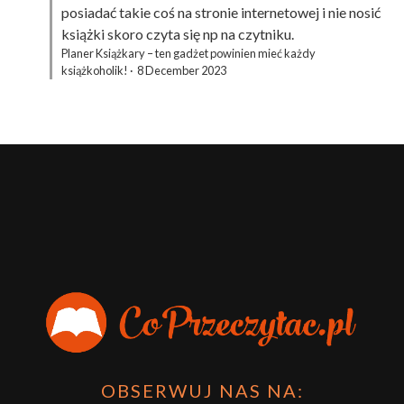
posiadać takie coś na stronie internetowej i nie nosić
książki skoro czyta się np na czytniku.
Planer Książkary – ten gadżet powinien mieć każdy
książkoholik!
·
8 December 2023
OBSERWUJ NAS NA: