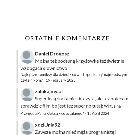
OSTATNIE KOMENTARZE
Daniel Drogosz
Można też podsuną
krzyżówkę
też świetnie
wzbogaca słownictwo
Najlepsze komiksy dla dzieci – co warto podsunąć najmłodszym
czytelnikom?
·
19 February 2025
zalukajmy.pl
Super książka fajnie się czyta, ale też polecam
sprawdzić film bo jest też super np tutaj:
Wirtualna
Przygoda Pana Kleksa – co to takiego?
·
15 April 2024
xdziUnia92
Zawsze można mieć męża programistę i