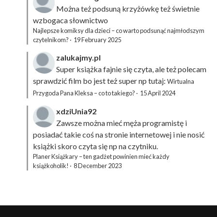
Można też podsuną
krzyżówkę
też świetnie
wzbogaca słownictwo
Najlepsze komiksy dla dzieci – co warto podsunąć najmłodszym
czytelnikom?
·
19 February 2025
zalukajmy.pl
Super książka fajnie się czyta, ale też polecam
sprawdzić film bo jest też super np tutaj:
Wirtualna
Przygoda Pana Kleksa – co to takiego?
·
15 April 2024
xdziUnia92
Zawsze można mieć męża programistę i
posiadać takie coś na stronie internetowej i nie nosić
książki skoro czyta się np na czytniku.
Planer Książkary – ten gadżet powinien mieć każdy
książkoholik!
·
8 December 2023