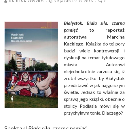
PAULINA ROSZKO
29 października 2016
0
Białystok. Biała siła, czarna
pamięć
to reportaż
autorstwa Marcina
Kąckiego.
Książka do tej pory
budzi wiele kontrowersji i
dyskusji na temat tytułowego
miasta. Autorowi
niejednokrotnie zarzuca się, iż
zrobił wszystko, by Białystok
przedstawić w jak najgorszym
świetle. Jednak to właśnie za
sprawą jego książki, obecnie o
stolicy Podlasia mówi się w
przychylnym tonie. Dlaczego?
Spektakl
Biała siła, czarna pamięć