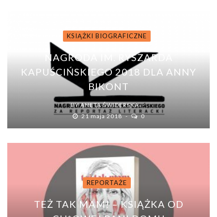
KSIĄŻKI BIOGRAFICZNE
NAGRODA IM. RYSZARDA
KAPUŚCIŃSKIEGO 2018 DLA ANNY
BIKONT
BY
ANETA ŚWIDERSKA
21 maja 2018
0
REPORTAŻE
TEŻ TAK MAM! – KSIĄŻKA OD