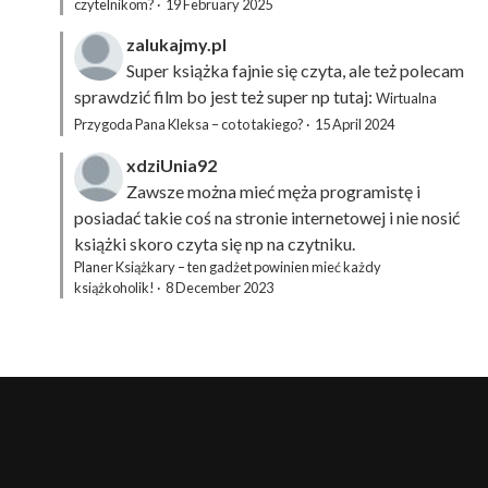
czytelnikom?
·
19 February 2025
zalukajmy.pl
Super książka fajnie się czyta, ale też polecam
sprawdzić film bo jest też super np tutaj:
Wirtualna
Przygoda Pana Kleksa – co to takiego?
·
15 April 2024
xdziUnia92
Zawsze można mieć męża programistę i
posiadać takie coś na stronie internetowej i nie nosić
książki skoro czyta się np na czytniku.
Planer Książkary – ten gadżet powinien mieć każdy
książkoholik!
·
8 December 2023