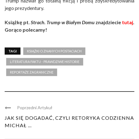
Trump nazwał go totalną fikcją i próbą zdyskredytowania
jego prezydentury.
Książkę pt.
Strach. Trump w Białym Domu
znajdziecie
tutaj
.
Gorąco polecamy!
TAGI
KSIĄŻKI O ZNANYCH POSTACIACH
LITERATURA FAKTU - PRAWDZIWE HISTORIE
REPORTAŻE ZAGRANICZNE
Poprzedni Artykuł
JAK SIĘ DOGADAĆ, CZYLI RETORYKA CODZIENNA
MICHAŁ ...