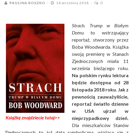
PAULINA ROSZKO
14 września 2018
0
Strach. Trump w Białym
Domu
to wstrząsający
reportaż, stworzony przez
Boba Woodwarda. Książka
swoją premierę w Stanach
Zjednoczonych miała 11
września bieżącego roku.
Na polskim rynku lektura
będzie dostępna od 28
listopada 2018 roku. Jak z
pewnością zauważyliście,
reportaż światło dzienne
w USA ujrzał w
Książkę znajdziecie tutaj>>
nieprzypadkowy dzień.
Dla mieszkańców Stanów
Zjednoczonych to już data symboliczna, wiążąca się z