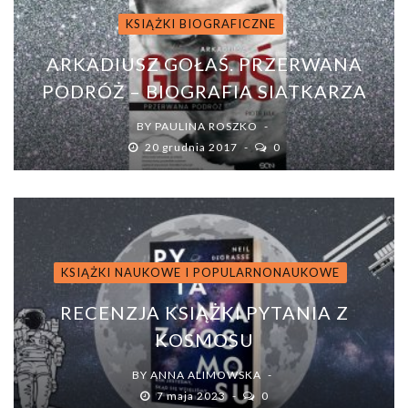
KSIĄŻKI BIOGRAFICZNE
ARKADIUSZ GOŁAŚ. PRZERWANA
PODRÓŻ – BIOGRAFIA SIATKARZA
BY
PAULINA ROSZKO
20 grudnia 2017
0
KSIĄŻKI NAUKOWE I POPULARNONAUKOWE
RECENZJA KSIĄŻKI PYTANIA Z
KOSMOSU
BY
ANNA ALIMOWSKA
7 maja 2023
0