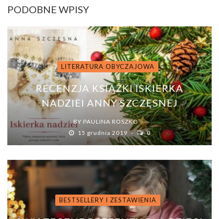
PODOBNE WPISY
LITERATURA OBYCZAJOWA
RECENZJA KSIĄŻKI ISKIERKA
NADZIEI ANNY SZCZĘSNEJ
BY
PAULINA ROSZKO
15 grudnia 2019
0
BESTSELLERY I ZESTAWIENIA