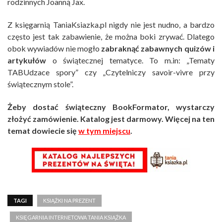
rodzinnych Joanną Jax.
Z księgarnią TaniaKsiazka.pl nigdy nie jest nudno, a bardzo
często jest tak zabawienie, że można boki zrywać. Dlatego
obok wywiadów nie mogło
zabraknąć zabawnych quizów i
artykułów
o świątecznej tematyce. To m.in: „Tematy
TABUdzace spory” czy „Czytelniczy savoir-vivre przy
świątecznym stole”.
Żeby dostać świąteczny BookFormator, wystarczy
złożyć zamówienie. Katalog jest darmowy. Więcej na ten
temat dowiecie się
w tym miejscu
.
TAGI
KSIĄŻKI NA PREZENT
KSIĘGARNIA INTERNETOWA TANIA KSIĄŻKA