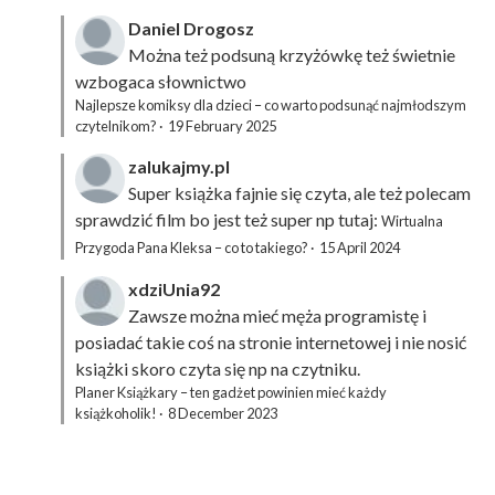
Daniel Drogosz
Można też podsuną
krzyżówkę
też świetnie
wzbogaca słownictwo
Najlepsze komiksy dla dzieci – co warto podsunąć najmłodszym
czytelnikom?
·
19 February 2025
zalukajmy.pl
Super książka fajnie się czyta, ale też polecam
sprawdzić film bo jest też super np tutaj:
Wirtualna
Przygoda Pana Kleksa – co to takiego?
·
15 April 2024
xdziUnia92
Zawsze można mieć męża programistę i
posiadać takie coś na stronie internetowej i nie nosić
książki skoro czyta się np na czytniku.
Planer Książkary – ten gadżet powinien mieć każdy
książkoholik!
·
8 December 2023