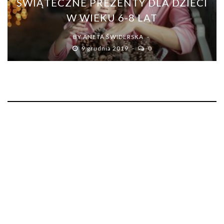
ŚWIĄTECZNE PREZENTY DLA DZIECI
W WIEKU 6-8 LAT
BY
ANETA ŚWIDERSKA
9 grudnia 2019
0