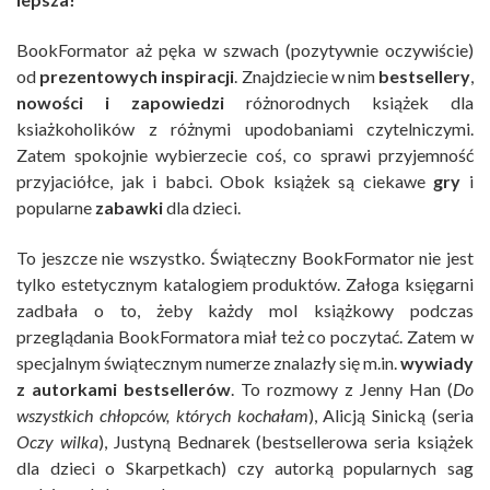
BookFormator aż pęka w szwach (pozytywnie oczywiście)
od
prezentowych inspiracji
. Znajdziecie w nim
bestsellery
,
nowości i zapowiedzi
różnorodnych książek dla
ksiażkoholików z różnymi upodobaniami czytelniczymi.
Zatem spokojnie wybierzecie coś, co sprawi przyjemność
przyjaciółce, jak i babci. Obok książek są ciekawe
gry
i
popularne
zabawki
dla dzieci.
To jeszcze nie wszystko. Świąteczny BookFormator nie jest
tylko estetycznym katalogiem produktów. Załoga księgarni
zadbała o to, żeby każdy mol książkowy podczas
przeglądania BookFormatora miał też co poczytać. Zatem w
specjalnym świątecznym numerze znalazły się m.in.
wywiady
z autorkami bestsellerów
. To rozmowy z Jenny Han (
Do
wszystkich chłopców, których kochałam
), Alicją Sinicką (seria
Oczy wilka
), Justyną Bednarek (bestsellerowa seria książek
dla dzieci o Skarpetkach) czy autorką popularnych sag