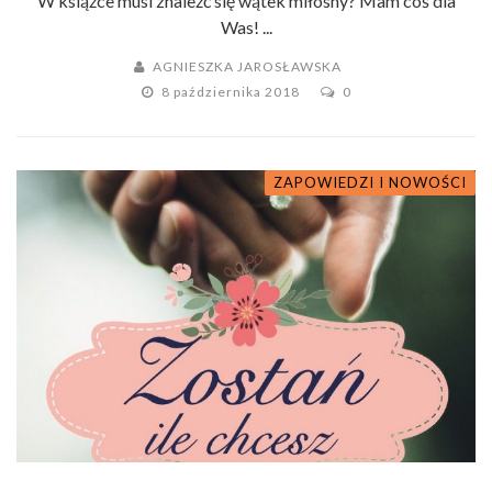
W książce musi znaleźć się wątek miłosny? Mam coś dla
Was! ...
AGNIESZKA JAROSŁAWSKA
8 października 2018
0
ZAPOWIEDZI I NOWOŚCI