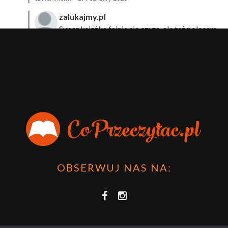
zalukajmy.pl
Super książka fajnie się czyta, ale też polecam
sprawdzić film bo jest też super np tutaj:
Wirtualna
Przygoda Pana Kleksa – co to takiego?
·
15 April 2024
xdziUnia92
Zawsze można mieć męża programistę i
posiadać takie coś na stronie internetowej i nie nosić
książki skoro czyta się np na czytniku.
Planer Książkary – ten gadżet powinien mieć każdy
książkoholik!
·
8 December 2023
OBSERWUJ NAS NA: