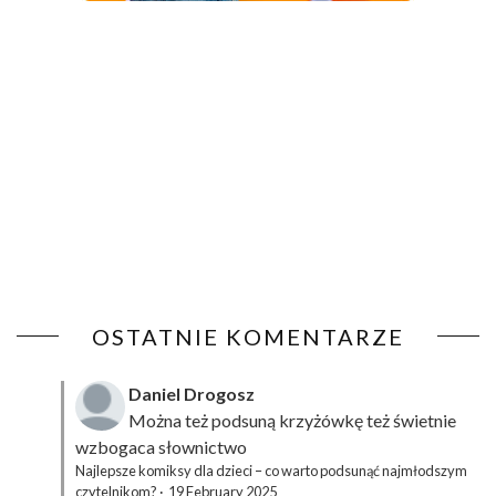
OSTATNIE KOMENTARZE
Daniel Drogosz
Można też podsuną
krzyżówkę
też świetnie
wzbogaca słownictwo
Najlepsze komiksy dla dzieci – co warto podsunąć najmłodszym
czytelnikom?
·
19 February 2025