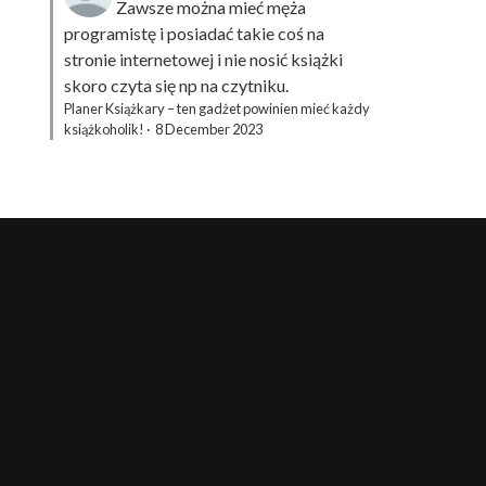
Zawsze można mieć męża
programistę i posiadać takie coś na
stronie internetowej i nie nosić książki
skoro czyta się np na czytniku.
Planer Książkary – ten gadżet powinien mieć każdy
książkoholik!
·
8 December 2023