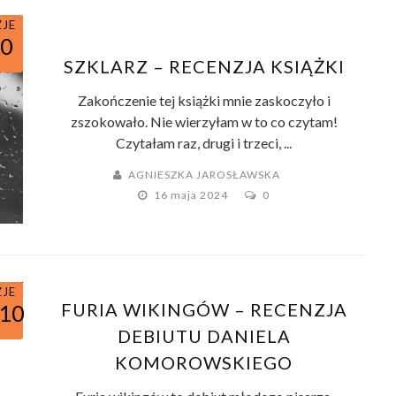
ZJE
10
SZKLARZ – RECENZJA KSIĄŻKI
Zakończenie tej książki mnie zaskoczyło i
zszokowało. Nie wierzyłam w to co czytam!
Czytałam raz, drugi i trzeci, ...
AGNIESZKA JAROSŁAWSKA
16 maja 2024
0
ZJE
FURIA WIKINGÓW – RECENZJA
/10
DEBIUTU DANIELA
KOMOROWSKIEGO