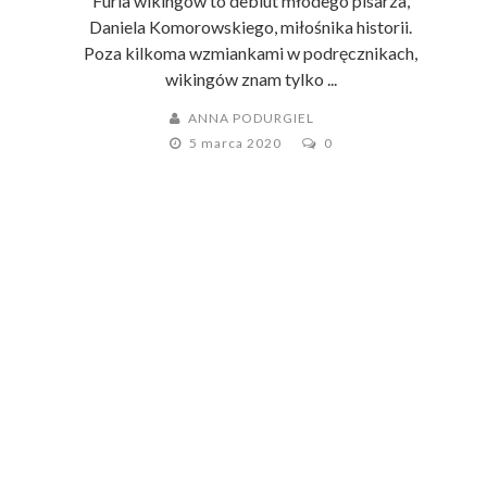
Furia wikingów to debiut młodego pisarza,
Daniela Komorowskiego, miłośnika historii.
Poza kilkoma wzmiankami w podręcznikach,
wikingów znam tylko ...
ANNA PODURGIEL
5 marca 2020
0