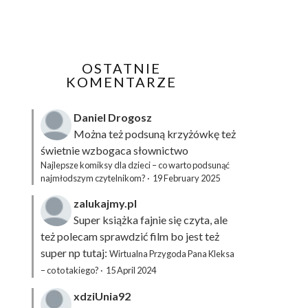
OSTATNIE
KOMENTARZE
Daniel Drogosz
Można też podsuną
krzyżówkę
też
świetnie wzbogaca słownictwo
Najlepsze komiksy dla dzieci – co warto podsunąć
najmłodszym czytelnikom?
·
19 February 2025
zalukajmy.pl
Super książka fajnie się czyta, ale
też polecam sprawdzić film bo jest też
super np tutaj:
Wirtualna Przygoda Pana Kleksa
– co to takiego?
·
15 April 2024
xdziUnia92