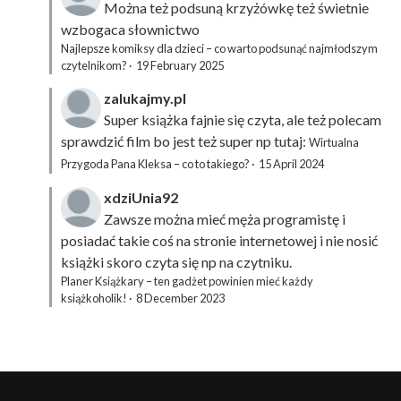
Można też podsuną
krzyżówkę
też świetnie
wzbogaca słownictwo
Najlepsze komiksy dla dzieci – co warto podsunąć najmłodszym
czytelnikom?
·
19 February 2025
zalukajmy.pl
Super książka fajnie się czyta, ale też polecam
sprawdzić film bo jest też super np tutaj:
Wirtualna
Przygoda Pana Kleksa – co to takiego?
·
15 April 2024
xdziUnia92
Zawsze można mieć męża programistę i
posiadać takie coś na stronie internetowej i nie nosić
książki skoro czyta się np na czytniku.
Planer Książkary – ten gadżet powinien mieć każdy
książkoholik!
·
8 December 2023