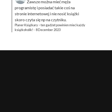
Zawsze można mieć męża
programistę i posiadać takie coś na
stronie internetowej i nie nosić książki
skoro czyta się np na czytniku.
Planer Książkary – ten gadżet powinien mieć każdy
książkoholik!
·
8 December 2023