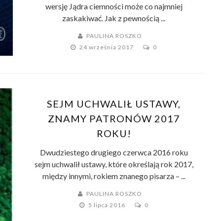
wersję Jądra ciemności może co najmniej
zaskakiwać. Jak z pewnością ...
PAULINA ROSZKO
24 września 2017
0
SEJM UCHWALIŁ USTAWY,
ZNAMY PATRONÓW 2017
ROKU!
Dwudziestego drugiego czerwca 2016 roku
sejm uchwalił ustawy, które określają rok 2017,
między innymi, rokiem znanego pisarza – ...
PAULINA ROSZKO
5 lipca 2016
0