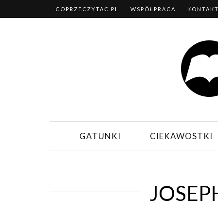
COPRZECZYTAC.PL
WSPÓŁPRACA
KONTAK
GATUNKI
CIEKAWOSTKI
JOSEP