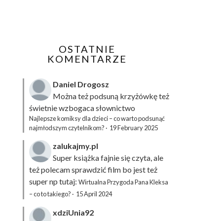
OSTATNIE
KOMENTARZE
Daniel Drogosz
Można też podsuną
krzyżówkę
też
świetnie wzbogaca słownictwo
Najlepsze komiksy dla dzieci – co warto podsunąć
najmłodszym czytelnikom?
·
19 February 2025
zalukajmy.pl
Super książka fajnie się czyta, ale
też polecam sprawdzić film bo jest też
super np tutaj:
Wirtualna Przygoda Pana Kleksa
– co to takiego?
·
15 April 2024
xdziUnia92