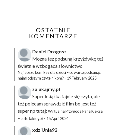
OSTATNIE
KOMENTARZE
Daniel Drogosz
Można też podsuną
krzyżówkę
też
świetnie wzbogaca słownictwo
Najlepsze komiksy dla dzieci – co warto podsunąć
najmłodszym czytelnikom?
·
19 February 2025
zalukajmy.pl
Super książka fajnie się czyta, ale
też polecam sprawdzić film bo jest też
super np tutaj:
Wirtualna Przygoda Pana Kleksa
– co to takiego?
·
15 April 2024
xdziUnia92