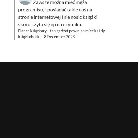
Zawsze można mieć męża
programistę i posiadać takie coś na
stronie internetowej i nie nosić książki
skoro czyta się np na czytniku.
Planer Książkary – ten gadżet powinien mieć każdy
książkoholik!
·
8 December 2023