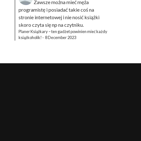
Zawsze można mieć męża
programistę i posiadać takie coś na
stronie internetowej i nie nosić książki
skoro czyta się np na czytniku.
Planer Książkary – ten gadżet powinien mieć każdy
książkoholik!
·
8 December 2023