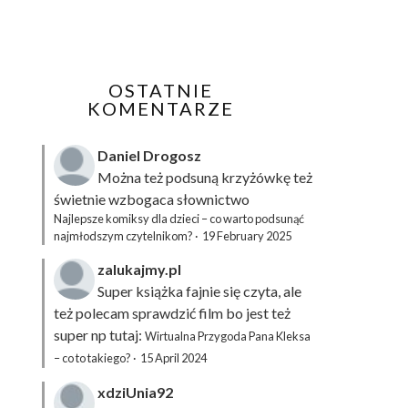
OSTATNIE
KOMENTARZE
Daniel Drogosz
Można też podsuną
krzyżówkę
też
świetnie wzbogaca słownictwo
Najlepsze komiksy dla dzieci – co warto podsunąć
najmłodszym czytelnikom?
·
19 February 2025
zalukajmy.pl
Super książka fajnie się czyta, ale
też polecam sprawdzić film bo jest też
super np tutaj:
Wirtualna Przygoda Pana Kleksa
– co to takiego?
·
15 April 2024
xdziUnia92