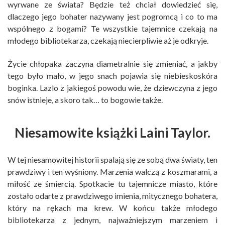
wyrwane ze świata? Będzie też chciał dowiedzieć się,
dlaczego jego bohater nazywany jest pogromcą i co to ma
wspólnego z bogami? Te wszystkie tajemnice czekają na
młodego bibliotekarza, czekają niecierpliwie aż je odkryje.
Życie chłopaka zaczyna diametralnie się zmieniać, a jakby
tego było mało, w jego snach pojawia się niebieskoskóra
boginka. Lazlo z jakiegoś powodu wie, że dziewczyna z jego
snów istnieje, a skoro tak… to bogowie także.
Niesamowite książki Laini Taylor.
W tej niesamowitej historii spalają się ze sobą dwa światy, ten
prawdziwy i ten wyśniony. Marzenia walczą z koszmarami, a
miłość ze śmiercią. Spotkacie tu tajemnicze miasto, które
zostało odarte z prawdziwego imienia, mitycznego bohatera,
który na rękach ma krew. W końcu także młodego
bibliotekarza z jednym, najważniejszym marzeniem i