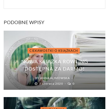
PODOBNE WPISY
CIEKAWOSTKI O KSIĄŻKACH
NOWA KSIĄŻKA ROWLING
DOSTĘPNA ZA DARMO!
BY
ANNA ALIMOWSKA
3 czerwca 2020
0