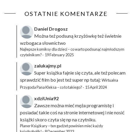
OSTATNIE KOMENTARZE
Daniel Drogosz
Można też podsuną
krzyżówkę
też świetnie
wzbogaca słownictwo
Najlepsze komiksy dla dzieci – co warto podsunąć najmłodszym
czytelnikom?
·
19 February 2025
zalukajmy.pl
Super książka fajnie się czyta, ale też polecam
sprawdzić film bo jest też super np tutaj:
Wirtualna
Przygoda Pana Kleksa – co to takiego?
·
15 April 2024
xdziUnia92
Zawsze można mieć męża programistę i
posiadać takie coś na stronie internetowej i nie nosić
książki skoro czyta się np na czytniku.
Planer Książkary – ten gadżet powinien mieć każdy
książkoholik!
·
8 December 2023