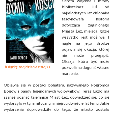
sierota wojenna i młody
bibliotekarz. Już od
najmłodszych lat chłopaka
fascynowała historia
dotycząca zaginionego
Miasta Łez, miejsca, gdzie
wszystko jest możliwe. I
nagle na jego drodze
pojawia się okazja, której
nie może przegapić.
Okazja, która być może
Książkę znajdziecie tutaj>>
pozwoli mu dogonić własne
marzenie.
Objawia się w postaci bohatera, nazywanego Pogromca
Bogów i bandy legendarnych wojowników. Teraz Lazlo ma
szansę poznać tajemnicę Miast Łez, dowiedzieć się, co się
wydarzyło w tym mitycznym miejscu dwieście lat temu. Jakie
wydarzenia doprowadziły do tego, że miasto zostało