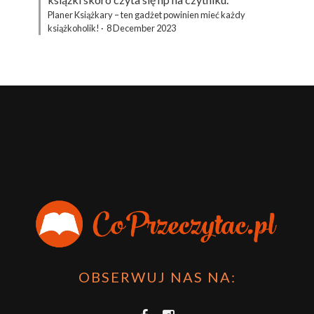
Planer Książkary – ten gadżet powinien mieć każdy
książkoholik!
·
8 December 2023
OBSERWUJ NAS NA: