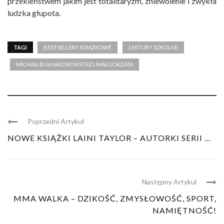
przekleństwem jakim jest totalitaryzm, zniewolenie i zwykła
ludzka głupota.
TAGI
BESTSELLERY KSIĄŻKOWE
LEKTURY SZKOLNE
MICHAIŁ BUŁHAKOW MISTRZ I MAŁGORZATA
Poprzedni Artykuł
NOWE KSIĄŻKI LAINI TAYLOR – AUTORKI SERII ...
Następny Artykul
MMA WALKA – DZIKOŚĆ, ZMYSŁOWOŚĆ, SPORT,
NAMIĘTNOŚĆ!