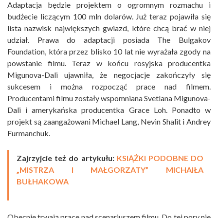
Adaptacja będzie projektem o ogromnym rozmachu i
budżecie liczącym 100 mln dolarów. Już teraz pojawiła się
lista nazwisk największych gwiazd, które chcą brać w niej
udział. Prawa do adaptacji posiada The Bulgakov
Foundation, która przez blisko 10 lat nie wyrażała zgody na
powstanie filmu. Teraz w końcu rosyjska producentka
Migunova-Dali ujawniła, że negocjacje zakończyły się
sukcesem i można rozpocząć prace nad filmem.
Producentami filmu zostały wspomniana Svetlana Migunova-
Dali i amerykańska producentka Grace Loh. Ponadto w
projekt są zaangażowani Michael Lang, Nevin Shalit i Andrey
Furmanchuk.
Zajrzyjcie też do artykułu:
KSIĄŻKI PODOBNE DO
„MISTRZA I MAŁGORZATY” MICHAIŁA
BUŁHAKOWA
Obecnie trwają prace nad scenariuszem filmu. Do tej pory nie