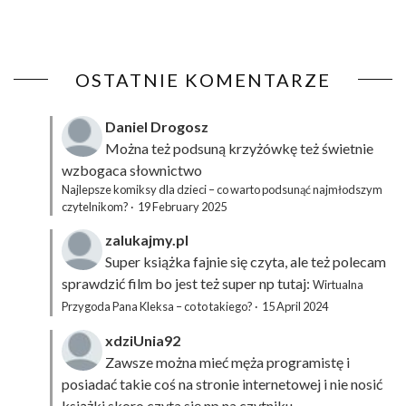
OSTATNIE KOMENTARZE
Daniel Drogosz
Można też podsuną
krzyżówkę
też świetnie
wzbogaca słownictwo
Najlepsze komiksy dla dzieci – co warto podsunąć najmłodszym
czytelnikom?
·
19 February 2025
zalukajmy.pl
Super książka fajnie się czyta, ale też polecam
sprawdzić film bo jest też super np tutaj:
Wirtualna
Przygoda Pana Kleksa – co to takiego?
·
15 April 2024
xdziUnia92
Zawsze można mieć męża programistę i
posiadać takie coś na stronie internetowej i nie nosić
książki skoro czyta się np na czytniku.