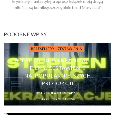
kryminały i fantastykę, a oprócz książek moją drugą
miłością są komiksy, szczególnie te od Marvela. :P
PODOBNE WPISY
BESTSELLERY I ZESTAWIENIA
STEPHEN KING EKRANIZACJE –
FILMY. ZESTAWIENIE
NAJPOPULARNIEJSZYCH
PRODUKCJI
BY
URSZULA GARNCARZ
4 czerwca 2021
0