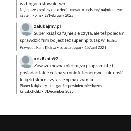
wzbogaca słownictwo
Najlepsze komiksy dla dzieci – co warto podsunąć najmłodszym
czytelnikom?
·
19 February 2025
zalukajmy.pl
Super książka fajnie się czyta, ale też polecam
sprawdzić film bo jest też super np tutaj:
Wirtualna
Przygoda Pana Kleksa – co to takiego?
·
15 April 2024
xdziUnia92
Zawsze można mieć męża programistę i
posiadać takie coś na stronie internetowej i nie nosić
książki skoro czyta się np na czytniku.
Planer Książkary – ten gadżet powinien mieć każdy
książkoholik!
·
8 December 2023