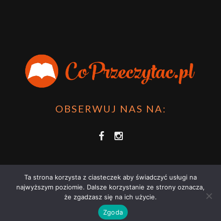
OBSERWUJ NAS NA:
Ta strona korzysta z ciasteczek aby świadczyć usługi na
najwyższym poziomie. Dalsze korzystanie ze strony oznacza,
że zgadzasz się na ich użycie.
COPRZECZYTAĆ.PL 2021 | STRONA WYKORZYSTUJE PLIKI COOKIES |
Zgoda
ZAPOZNAJ SIĘ Z
POLITYKĄ PRYWATNOŚCI