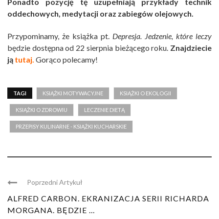
Ponadto pozycję tę uzupełniają przykłady technik
oddechowych, medytacji oraz zabiegów olejowych.
Przypominamy, że książka pt.
Depresja. Jedzenie, które leczy
będzie dostępna od 22 sierpnia bieżącego roku.
Znajdziecie
ją
tutaj.
Gorąco polecamy!
TAGI
KSIĄŻKI MOTYWACYJNE
KSIĄŻKI O EKOLOGII
KSIĄŻKI O ZDROWIU
LECZENIE DIETĄ
PRZEPISY KULINARNE - KSIĄŻKI KUCHARSKIE
Poprzedni Artykuł
ALFRED CARBON. EKRANIZACJA SERII RICHARDA
MORGANA. BĘDZIE ...