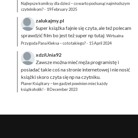
Najlepsze komiksy dla dzieci – co warto podsunąć najmłodszym
czytelnikom?
·
19 February 2025
zalukajmy.pl
Super książka fajnie się czyta, ale też polecam
sprawdzić film bo jest też super np tutaj:
Wirtualna
Przygoda Pana Kleksa – co to takiego?
·
15 April 2024
xdziUnia92
Zawsze można mieć męża programistę i
posiadać takie coś na stronie internetowej i nie nosić
książki skoro czyta się np na czytniku.
Planer Książkary – ten gadżet powinien mieć każdy
książkoholik!
·
8 December 2023