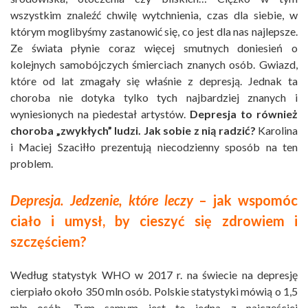
wszystkim znaleźć chwilę wytchnienia, czas dla siebie, w
którym moglibyśmy zastanowić się, co jest dla nas najlepsze.
Ze świata płynie coraz więcej smutnych doniesień o
kolejnych samobójczych śmierciach znanych osób. Gwiazd,
które od lat zmagały się właśnie z depresją. Jednak ta
choroba nie dotyka tylko tych najbardziej znanych i
wyniesionych na piedestał artystów.
Depresja to również
choroba „zwykłych” ludzi. Jak sobie z nią radzić?
Karolina
i Maciej Szaciłło prezentują niecodzienny sposób na ten
problem.
Depresja. Jedzenie, które leczy
– jak wspomóc
ciało i umysł, by cieszyć się zdrowiem i
szczęściem?
Według statystyk WHO w 2017 r. na świecie na depresję
cierpiało około 350 mln osób. Polskie statystyki mówią o 1,5
mln osób. Tym samym jest to jedna z najczęściej