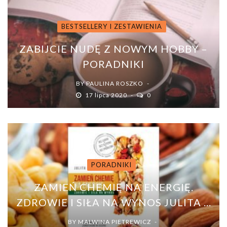
BESTSELLERY I ZESTAWIENIA
ZABIJCIE NUDĘ Z NOWYM HOBBY –
PORADNIKI
BY
PAULINA ROSZKO
17 lipca 2020
0
PORADNIKI
ZAMIEŃ CHEMIĘ NA ENERGIĘ.
ZDROWIE I SIŁA NA WYNOS JULITA ...
BY
MALWINA PIETREWICZ