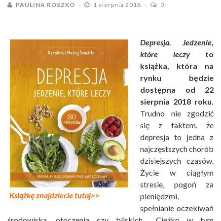
PAULINA ROSZKO
1 sierpnia 2018
0
Depresja. Jedzenie,
które leczy
to
książka, która na
rynku będzie
dostępna od 22
sierpnia 2018 roku.
Trudno nie zgodzić
się z faktem, że
depresja to jedna z
najczęstszych chorób
dzisiejszych czasów.
Życie w ciągłym
stresie, pogoń za
Książkę znajdziecie tutaj>>
pieniędzmi,
spełnianie oczekiwań
środowiska, otoczenia czy bliskich… Ciężko w tym