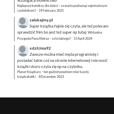
wzbogaca słownictwo
Najlepsze komiksy dla dzieci – co warto podsunąć najmłodszym
czytelnikom?
·
19 February 2025
zalukajmy.pl
Super książka fajnie się czyta, ale też polecam
sprawdzić film bo jest też super np tutaj:
Wirtualna
Przygoda Pana Kleksa – co to takiego?
·
15 April 2024
xdziUnia92
Zawsze można mieć męża programistę i
posiadać takie coś na stronie internetowej i nie nosić
książki skoro czyta się np na czytniku.
Planer Książkary – ten gadżet powinien mieć każdy
książkoholik!
·
8 December 2023