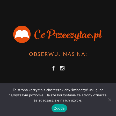
OBSERWUJ NAS NA:
Ta strona korzysta z ciasteczek aby świadczyć usługi na
najwyższym poziomie. Dalsze korzystanie ze strony oznacza,
że zgadzasz się na ich użycie.
COPRZECZYTAĆ.PL 2021 | STRONA WYKORZYSTUJE PLIKI COOKIES |
Zgoda
ZAPOZNAJ SIĘ Z
POLITYKĄ PRYWATNOŚCI