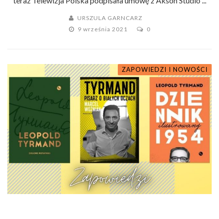
teraz Telewizja Polska podpisała umowę z Akson Studio ...
URSZULA GARNCARZ
9 września 2021
0
ZAPOWIEDZI I NOWOŚCI