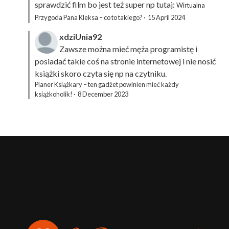
sprawdzić film bo jest też super np tutaj:
Wirtualna
Przygoda Pana Kleksa – co to takiego?
·
15 April 2024
xdziUnia92
Zawsze można mieć męża programistę i
posiadać takie coś na stronie internetowej i nie nosić
książki skoro czyta się np na czytniku.
Planer Książkary – ten gadżet powinien mieć każdy
książkoholik!
·
8 December 2023