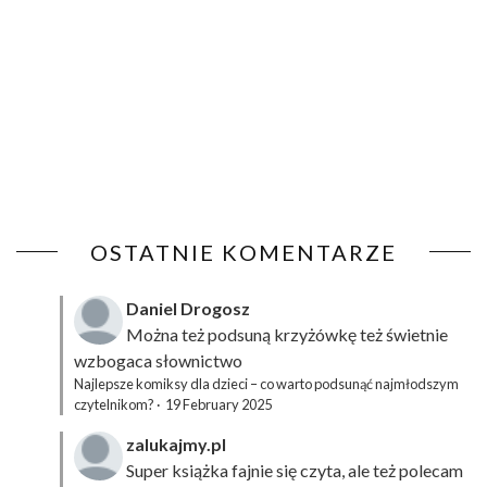
OSTATNIE KOMENTARZE
Daniel Drogosz
Można też podsuną
krzyżówkę
też świetnie
wzbogaca słownictwo
Najlepsze komiksy dla dzieci – co warto podsunąć najmłodszym
czytelnikom?
·
19 February 2025
zalukajmy.pl
Super książka fajnie się czyta, ale też polecam