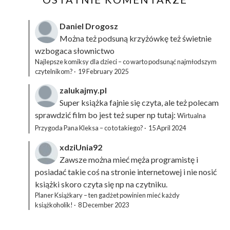
Daniel Drogosz
Można też podsuną
krzyżówkę
też świetnie
wzbogaca słownictwo
Najlepsze komiksy dla dzieci – co warto podsunąć najmłodszym
czytelnikom?
·
19 February 2025
zalukajmy.pl
Super książka fajnie się czyta, ale też polecam
sprawdzić film bo jest też super np tutaj:
Wirtualna
Przygoda Pana Kleksa – co to takiego?
·
15 April 2024
xdziUnia92
Zawsze można mieć męża programistę i
posiadać takie coś na stronie internetowej i nie nosić
książki skoro czyta się np na czytniku.
Planer Książkary – ten gadżet powinien mieć każdy
książkoholik!
·
8 December 2023