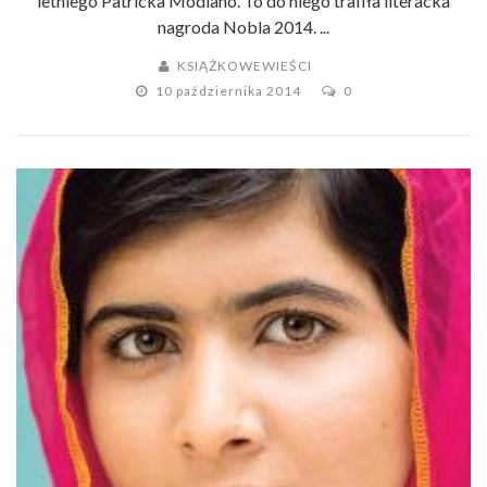
letniego Patricka Modiano. To do niego trafiła literacka
nagroda Nobla 2014. ...
KSIĄŻKOWEWIEŚCI
10 października 2014
0