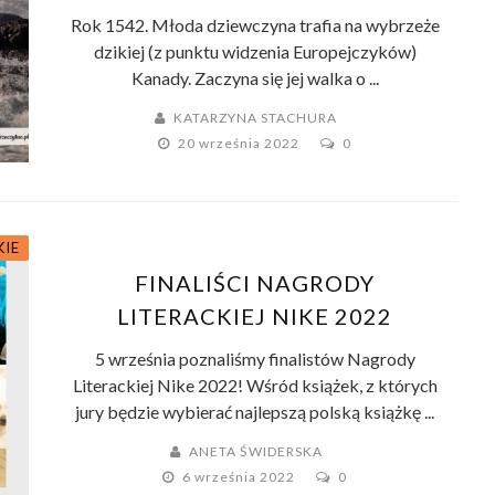
Rok 1542. Młoda dziewczyna trafia na wybrzeże
dzikiej (z punktu widzenia Europejczyków)
Kanady. Zaczyna się jej walka o ...
KATARZYNA STACHURA
20 września 2022
0
KIE
FINALIŚCI NAGRODY
LITERACKIEJ NIKE 2022
5 września poznaliśmy finalistów Nagrody
Literackiej Nike 2022! Wśród książek, z których
jury będzie wybierać najlepszą polską książkę ...
ANETA ŚWIDERSKA
6 września 2022
0