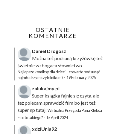
OSTATNIE
KOMENTARZE
Daniel Drogosz
Można też podsuną
krzyżówkę
też
świetnie wzbogaca słownictwo
Najlepsze komiksy dla dzieci – co warto podsunąć
najmłodszym czytelnikom?
·
19 February 2025
zalukajmy.pl
Super książka fajnie się czyta, ale
też polecam sprawdzić film bo jest też
super np tutaj:
Wirtualna Przygoda Pana Kleksa
– co to takiego?
·
15 April 2024
xdziUnia92