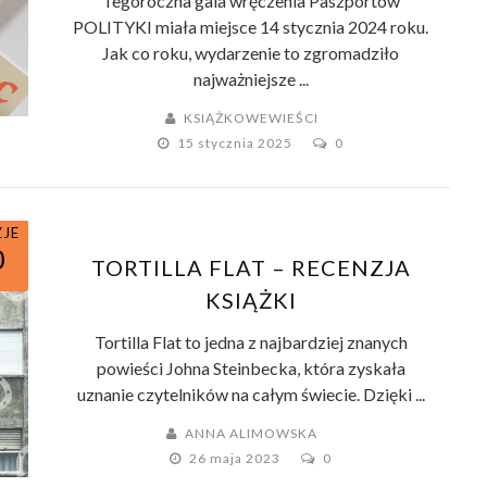
Tegoroczna gala wręczenia Paszportów
POLITYKI miała miejsce 14 stycznia 2024 roku.
Jak co roku, wydarzenie to zgromadziło
najważniejsze ...
KSIĄŻKOWEWIEŚCI
15 stycznia 2025
0
ZJE
0
TORTILLA FLAT – RECENZJA
KSIĄŻKI
Tortilla Flat to jedna z najbardziej znanych
powieści Johna Steinbecka, która zyskała
uznanie czytelników na całym świecie. Dzięki ...
ANNA ALIMOWSKA
26 maja 2023
0