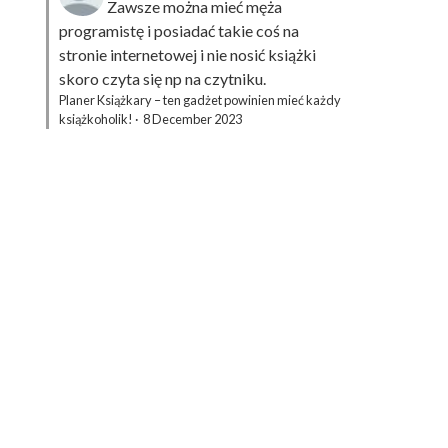
Zawsze można mieć męża
programistę i posiadać takie coś na
stronie internetowej i nie nosić książki
skoro czyta się np na czytniku.
Planer Książkary – ten gadżet powinien mieć każdy
książkoholik!
·
8 December 2023