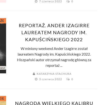
7 czerwca 2022
0
ŻE
REPORTAŻ. ANDER IZAGIRRE
LAUREATEM NAGRODY IM.
KAPUŚCIŃSKIEGO 2022
W miniony weekend Ander Izagirre został
laureatem Nagrody im. Kapuścińskiego 2022.
Hiszpański autor otrzymał nagrodę główną za
reportaż ...
KATARZYNA STACHURA
3 czerwca 2022
0
KIE
NAGRODA WIELKIEGO KALIBRU