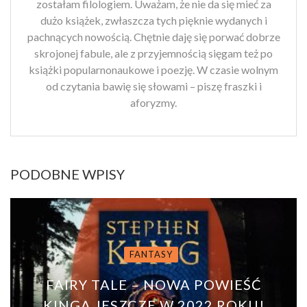
zostałam filologiem. Uważam, że nie da się mieć za
dużo książek, zwłaszcza tych pięknie wydanych i
pachnących nowością. Chętnie daję się porwać dobrze
skrojonej fabule, ale z przyjemnością sięgam też po
książki popularnonaukowe i poezję. W czasie wolnym
od czytania bawię się słowami – piszę fraszki i
aforyzmy.
PODOBNE WPISY
FANTASY
FAIRY TALE – NOWA POWIEŚĆ
KINGA JESZCZE W 2022 ROKU!