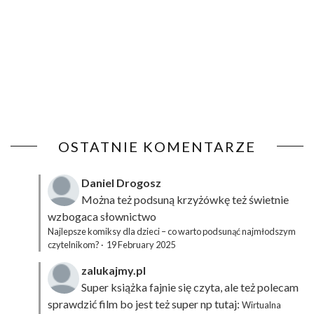
OSTATNIE KOMENTARZE
Daniel Drogosz
Można też podsuną
krzyżówkę
też świetnie
wzbogaca słownictwo
Najlepsze komiksy dla dzieci – co warto podsunąć najmłodszym
czytelnikom?
·
19 February 2025
zalukajmy.pl
Super książka fajnie się czyta, ale też polecam
sprawdzić film bo jest też super np tutaj:
Wirtualna