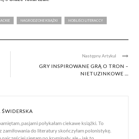
ACKIE
NAGRODZONE KSIĄŻKI
NOBLIŚCI LITERACCY
Następny Artykul
GRY INSPIROWANE GRĄ O TRON –
NIETUZINKOWE ...
 ŚWIDERSKA
amiętam, pasjami połykałam ciekawe książki. To
z zamiłowania do literatury skończyłam polonistykę.
 najczęściej sięgam po kryminały, ale - jak to