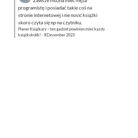
Zawsze można mieć męża
programistę i posiadać takie coś na
stronie internetowej i nie nosić książki
skoro czyta się np na czytniku.
Planer Książkary – ten gadżet powinien mieć każdy
książkoholik!
·
8 December 2023