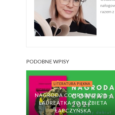
nałogowi
razem z 
PODOBNE WPISY
LITERATURA PIĘKNA
NAGRODA CONRADA 2021 –
LAUREATKA TO ELŻBIETA
ŁAPCZYŃSKA