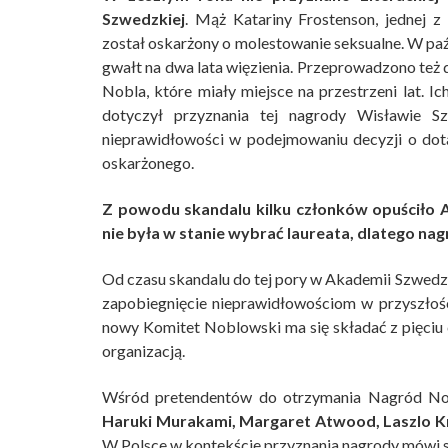
Szwedzkiej
. Mąż Katariny Frostenson, jednej z 
został oskarżony o molestowanie seksualne. W paź
gwałt na dwa lata więzienia. Przeprowadzono też 
Nobla, które miały miejsce na przestrzeni lat. I
dotyczył przyznania tej nagrody Wisławie S
nieprawidłowości w podejmowaniu decyzji o dot
oskarżonego.
Z powodu skandalu kilku członków opuściło
nie była w stanie wybrać laureata, dlatego na
Od czasu skandalu do tej pory w Akademii Szwedzk
zapobiegnięcie nieprawidłowościom w przyszłości,
nowy Komitet Noblowski ma się składać z pięciu 
organizacją.
Wśród pretendentów do otrzymania Nagród Nob
Haruki Murakami, Margaret Atwood, Laszlo K
W Polsce w kontekście przyznania nagrody mówi s