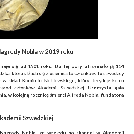
 Nagrody Nobla w 2019 roku
znaje się od 1901 roku. Do tej pory otrzymało ją 114
zka, która składa się z osiemnastu członków. To szwedzcy
 pory w skład Komitetu Noblowskiego, który decyduje komu
pośród członków Akademii Szwedzkiej.
Uroczysta gala
a, w kolejną rocznicę śmierci Alfreda Nobla, fundatora
kademii Szwedzkiej
 Nagrody Nobla, ze względu na skandal w Akademii