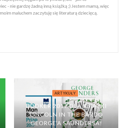
ec - nie gardzę żadną inną książką ;) Jestem mamą, więc
moim maluchem zaczytuję się literaturą dziecięcą.
ARTYKUŁY
BOOKER 2017 DLA KSIĄŻKI
LINCOLN IN THE BARDO
GEORGE’A SAUNDERSA!