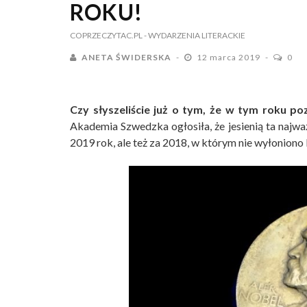
ROKU!
COPRZECZYTAC.PL
- WYDARZENIA LITERACKIE
ANETA ŚWIDERSKA
12 marca 2019
0
Czy słyszeliście już o tym, że w tym roku p
Akademia Szwedzka ogłosiła, że jesienią ta najważ
2019 rok, ale też za 2018, w którym nie wyłoniono 