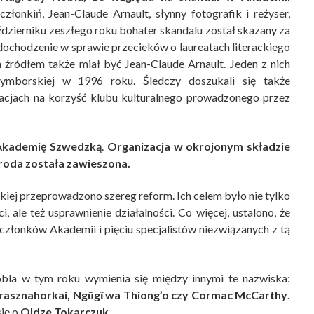
członkiń, Jean-Claude Arnault, słynny fotografik i reżyser,
dzierniku zeszłego roku bohater skandalu został skazany za
dochodzenie w sprawie przecieków o laureatach literackiego
ch źródłem także miał być Jean-Claude Arnault. Jeden z nich
zymborskiej w 1996 roku. Śledczy doszukali się także
acjach na korzyść klubu kulturalnego prowadzonego przez
 Akademię Szwedzką
.
Organizacja w okrojonym składzie
groda została zawieszona.
iej przeprowadzono szereg reform. Ich celem było nie tylko
 ale też usprawnienie działalności. Co więcej, ustalono, że
członków Akademii i pięciu specjalistów niezwiązanych z tą
la w tym roku wymienia się między innymi te nazwiska:
rasznahorkai, Ngũgĩ wa Thiong’o czy Cormac McCarthy
.
ię o
Oldze Tokarczuk
.