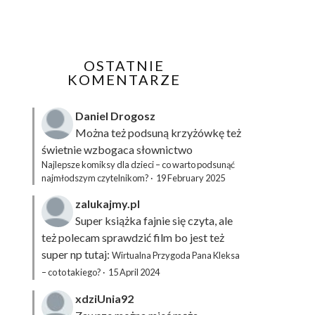
OSTATNIE
KOMENTARZE
Daniel Drogosz
Można też podsuną
krzyżówkę
też
świetnie wzbogaca słownictwo
Najlepsze komiksy dla dzieci – co warto podsunąć
najmłodszym czytelnikom?
·
19 February 2025
zalukajmy.pl
Super książka fajnie się czyta, ale
też polecam sprawdzić film bo jest też
super np tutaj:
Wirtualna Przygoda Pana Kleksa
– co to takiego?
·
15 April 2024
xdziUnia92